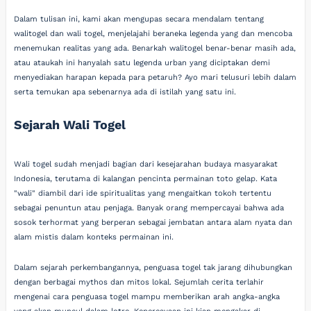
Dalam tulisan ini, kami akan mengupas secara mendalam tentang
walitogel dan wali togel, menjelajahi beraneka legenda yang dan mencoba
menemukan realitas yang ada. Benarkah walitogel benar-benar masih ada,
atau ataukah ini hanyalah satu legenda urban yang diciptakan demi
menyediakan harapan kepada para petaruh? Ayo mari telusuri lebih dalam
serta temukan apa sebenarnya ada di istilah yang satu ini.
Sejarah Wali Togel
Wali togel sudah menjadi bagian dari kesejarahan budaya masyarakat
Indonesia, terutama di kalangan pencinta permainan toto gelap. Kata
"wali" diambil dari ide spiritualitas yang mengaitkan tokoh tertentu
sebagai penuntun atau penjaga. Banyak orang mempercayai bahwa ada
sosok terhormat yang berperan sebagai jembatan antara alam nyata dan
alam mistis dalam konteks permainan ini.
Dalam sejarah perkembangannya, penguasa togel tak jarang dihubungkan
dengan berbagai mythos dan mitos lokal. Sejumlah cerita terlahir
mengenai cara penguasa togel mampu memberikan arah angka-angka