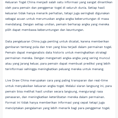
Keluaran Togel China menjadi salah satu informasi yang sangat dinantikan
oleh para pemain dan penggemar togel di seluruh dunia. Setiap hasil
keluaran tidak hanya menarik perhatian, tetapi juga seringkali digunakan
sebagai acuan untuk merumuskan angka-angka keberuntungan di masa
mendatang. Dengan setiap undian, pemain berharap angka yang mereka
pilih dapat membawa keberuntungan dan keuntungan.
Data pengeluaran China juga penting untuk dicatat, karena memberikan
gambaran tentang pola dan tren yang bisa terjadi dalam permainan togel.
Pemain dapat menganalisis data historis untuk meningkatkan strategi
permainan mereka. Dengan mengamati angka-angka yang sering muncul
atau yang jarang keluar, para pemain dapat membuat prediksi yang lebih
terinformasi sehingga meningkatkan peluang mereka untuk menang.
Live Draw China merupakan cara yang paling transparan dan real-time
untuk menyaksikan keluaran angka togel. Melalui siaran langsung ini, para
pemain bisa melihat hasil undian secara langsung, mengurangi rasa
penasaran, dan meningkatkan keterlibatan mereka dalam permainan.
Format ini tidak hanya memberikan informasi yang cepat tetapi juga
menciptakan pengalaman yang lebih menarik bagi para penggemar togel.