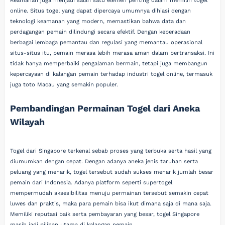
Keamanan juga menjadi salah satu elemen penting dalam memilih togel
online. Situs togel yang dapat dipercaya umumnya dihiasi dengan
teknologi keamanan yang modern, memastikan bahwa data dan
perdagangan pemain dilindungi secara efektif. Dengan keberadaan
berbagai lembaga pemantau dan regulasi yang memantau operasional
situs-situs itu, pemain merasa lebih merasa aman dalam bertransaksi. Ini
tidak hanya memperbaiki pengalaman bermain, tetapi juga membangun
kepercayaan di kalangan pemain terhadap industri togel online, termasuk
juga toto Macau yang semakin populer.
Pembandingan Permainan Togel dari Aneka
Wilayah
Togel dari Singapore terkenal sebab proses yang terbuka serta hasil yang
diumumkan dengan cepat. Dengan adanya aneka jenis taruhan serta
peluang yang menarik, togel tersebut sudah sukses menarik jumlah besar
pemain dari Indonesia. Adanya platform seperti supertogel
mempermudah aksesibilitas menuju permainan tersebut semakin cepat
luwes dan praktis, maka para pemain bisa ikut dimana saja di mana saja.
Memiliki reputasi baik serta pembayaran yang besar, togel Singapore
masih jadi pilihan utama di kalangan pemain.