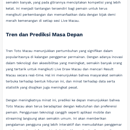
semakin banyak, yang pada gilirannya menciptakan kompetisi yang lebih
ketat. Ini menjadi tantangan tersendiri bagi pemain untuk terus
mengikuti perkembangan dan memanfaatkan data dengan bijak demi
meraih kemenangan di setiap sesi Live Macau.
Tren dan Prediksi Masa Depan
Tren Toto Macau menunjukkan pertumbuhan yang signifikan dalam
popularitasnya di kalangan penggemar permainan. Dengan adanya inovasi
dalam teknologi dan aksesibilitas yang meningkat, semakin banyak orang
yang tertarik untuk mengikuti Live Draw Macau dan mencari Result
Macau secara real-time. Hal ini menunjukkan bahwa masyarakat semakin
terbuka terhadap bentuk hiburan ini, dan minat terhadap data serta
statistik yang disajikan juga meningkat pesat.
Dengan meningkatnya minat ini, prediksi ke depan menunjukkan bahwa
Toto Macau akan terus beradaptasi dengan kebutuhan dan preferensi
pemain. Penggunaan teknologi canggih seperti aplikasi mobile dan
streaming langsung akan semakin umum. Ini akan memberikan
pengalaman pengguna yang lebih interaktif dan memudahkan penggemar