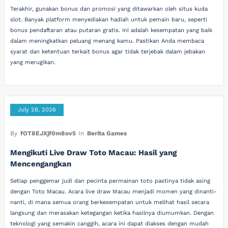
Terakhir, gunakan bonus dan promosi yang ditawarkan oleh situs kuda
slot. Banyak platform menyediakan hadiah untuk pemain baru, seperti
bonus pendaftaran atau putaran gratis. Ini adalah kesempatan yang baik
dalam meningkatkan peluang menang kamu. Pastikan Anda membaca
syarat dan ketentuan terkait bonus agar tidak terjebak dalam jebakan
yang merugikan.
July 28, 2026
By
fOT8EJXjf0m8ov5
In
Berita Games
Mengikuti Live Draw Toto Macau: Hasil yang
Mencengangkan
Setiap penggemar judi dan pecinta permainan toto pastinya tidak asing
dengan Toto Macau. Acara live draw Macau menjadi momen yang dinanti-
nanti, di mana semua orang berkesempatan untuk melihat hasil secara
langsung dan merasakan ketegangan ketika hasilnya diumumkan. Dengan
teknologi yang semakin canggih, acara ini dapat diakses dengan mudah