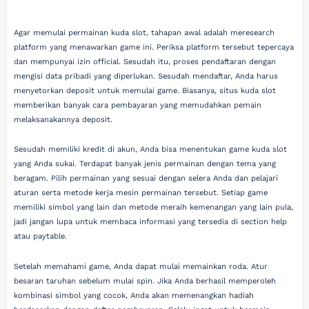
Agar memulai permainan kuda slot, tahapan awal adalah meresearch
platform yang menawarkan game ini. Periksa platform tersebut tepercaya
dan mempunyai izin official. Sesudah itu, proses pendaftaran dengan
mengisi data pribadi yang diperlukan. Sesudah mendaftar, Anda harus
menyetorkan deposit untuk memulai game. Biasanya, situs kuda slot
memberikan banyak cara pembayaran yang memudahkan pemain
melaksanakannya deposit.
Sesudah memiliki kredit di akun, Anda bisa menentukan game kuda slot
yang Anda sukai. Terdapat banyak jenis permainan dengan tema yang
beragam. Pilih permainan yang sesuai dengan selera Anda dan pelajari
aturan serta metode kerja mesin permainan tersebut. Setiap game
memiliki simbol yang lain dan metode meraih kemenangan yang lain pula,
jadi jangan lupa untuk membaca informasi yang tersedia di section help
atau paytable.
Setelah memahami game, Anda dapat mulai memainkan roda. Atur
besaran taruhan sebelum mulai spin. Jika Anda berhasil memperoleh
kombinasi simbol yang cocok, Anda akan memenangkan hadiah