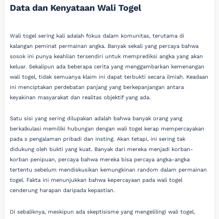
Data dan Kenyataan Wali Togel
Wali togel sering kali adalah fokus dalam komunitas, terutama di
kalangan peminat permainan angka. Banyak sekali yang percaya bahwa
sosok ini punya keahlian tersendiri untuk memprediksi angka yang akan
keluar. Sekalipun ada beberapa cerita yang menggambarkan kemenangan
wali togel, tidak semuanya klaim ini dapat terbukti secara ilmiah. Keadaan
ini menciptakan perdebatan panjang yang berkepanjangan antara
keyakinan masyarakat dan realitas objektif yang ada.
Satu sisi yang sering dilupakan adalah bahwa banyak orang yang
berkalkulasi memiliki hubungan dengan wali togel kerap mempercayakan
pada s pengalaman pribadi dan insting. Akan tetapi, ini sering tak
didukung oleh bukti yang kuat. Banyak dari mereka menjadi korban-
korban penipuan, percaya bahwa mereka bisa percaya angka-angka
tertentu sebelum mendiskusikan kemungkinan random dalam permainan
togel. Fakta ini menunjukkan bahwa kepercayaan pada wali togel
cenderung harapan daripada kepastian.
Di sebaliknya, meskipun ada skeptisisme yang mengelilingi wali togel,