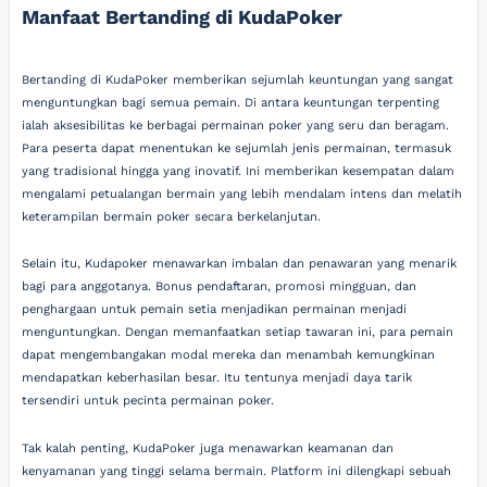
Manfaat Bertanding di KudaPoker
Bertanding di KudaPoker memberikan sejumlah keuntungan yang sangat
menguntungkan bagi semua pemain. Di antara keuntungan terpenting
ialah aksesibilitas ke berbagai permainan poker yang seru dan beragam.
Para peserta dapat menentukan ke sejumlah jenis permainan, termasuk
yang tradisional hingga yang inovatif. Ini memberikan kesempatan dalam
mengalami petualangan bermain yang lebih mendalam intens dan melatih
keterampilan bermain poker secara berkelanjutan.
Selain itu, Kudapoker menawarkan imbalan dan penawaran yang menarik
bagi para anggotanya. Bonus pendaftaran, promosi mingguan, dan
penghargaan untuk pemain setia menjadikan permainan menjadi
menguntungkan. Dengan memanfaatkan setiap tawaran ini, para pemain
dapat mengembangakan modal mereka dan menambah kemungkinan
mendapatkan keberhasilan besar. Itu tentunya menjadi daya tarik
tersendiri untuk pecinta permainan poker.
Tak kalah penting, KudaPoker juga menawarkan keamanan dan
kenyamanan yang tinggi selama bermain. Platform ini dilengkapi sebuah