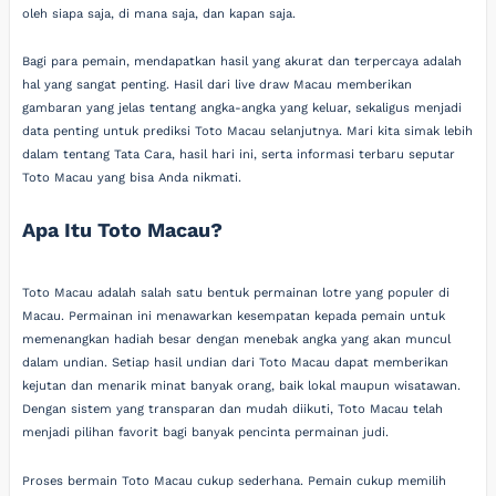
oleh siapa saja, di mana saja, dan kapan saja.
Bagi para pemain, mendapatkan hasil yang akurat dan terpercaya adalah
hal yang sangat penting. Hasil dari live draw Macau memberikan
gambaran yang jelas tentang angka-angka yang keluar, sekaligus menjadi
data penting untuk prediksi Toto Macau selanjutnya. Mari kita simak lebih
dalam tentang Tata Cara, hasil hari ini, serta informasi terbaru seputar
Toto Macau yang bisa Anda nikmati.
Apa Itu Toto Macau?
Toto Macau adalah salah satu bentuk permainan lotre yang populer di
Macau. Permainan ini menawarkan kesempatan kepada pemain untuk
memenangkan hadiah besar dengan menebak angka yang akan muncul
dalam undian. Setiap hasil undian dari Toto Macau dapat memberikan
kejutan dan menarik minat banyak orang, baik lokal maupun wisatawan.
Dengan sistem yang transparan dan mudah diikuti, Toto Macau telah
menjadi pilihan favorit bagi banyak pencinta permainan judi.
Proses bermain Toto Macau cukup sederhana. Pemain cukup memilih