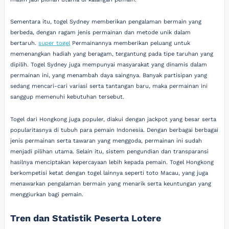
Sementara itu, togel Sydney memberikan pengalaman bermain yang
berbeda, dengan ragam jenis permainan dan metode unik dalam
bertaruh.
super togel
Permainannya memberikan peluang untuk
memenangkan hadiah yang beragam, tergantung pada tipe taruhan yang
dipilih. Togel Sydney juga mempunyai masyarakat yang dinamis dalam
permainan ini, yang menambah daya saingnya. Banyak partisipan yang
sedang mencari-cari variasi serta tantangan baru, maka permainan ini
sanggup memenuhi kebutuhan tersebut.
Togel dari Hongkong juga populer, diakui dengan jackpot yang besar serta
popularitasnya di tubuh para pemain Indonesia. Dengan berbagai berbagai
jenis permainan serta tawaran yang menggoda, permainan ini sudah
menjadi pilihan utama. Selain itu, sistem pengundian dan transparansi
hasilnya menciptakan kepercayaan lebih kepada pemain. Togel Hongkong
berkompetisi ketat dengan togel lainnya seperti toto Macau, yang juga
menawarkan pengalaman bermain yang menarik serta keuntungan yang
menggiurkan bagi pemain.
Tren dan Statistik Peserta Lotere