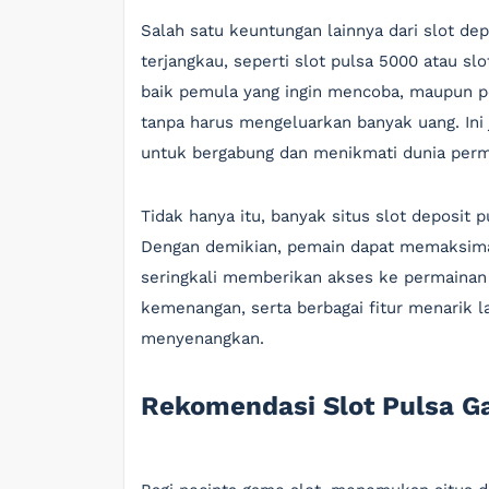
Salah satu keuntungan lainnya dari slot dep
terjangkau, seperti slot pulsa 5000 atau sl
baik pemula yang ingin mencoba, maupun 
tanpa harus mengeluarkan banyak uang. In
untuk bergabung dan menikmati dunia perma
Tidak hanya itu, banyak situs slot deposi
Dengan demikian, pemain dapat memaksimal
seringkali memberikan akses ke permainan 
kemenangan, serta berbagai fitur menarik
menyenangkan.
Rekomendasi Slot Pulsa G