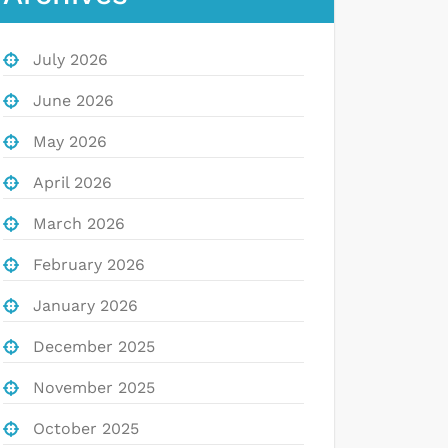
July 2026
June 2026
May 2026
April 2026
March 2026
February 2026
January 2026
December 2025
November 2025
October 2025