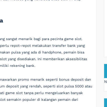
sa
g sangat menarik bagi para pecinta game slot.
 perlu repot-repot melakukan transfer bank yang
akan pulsa yang ada di handphone, pemain bisa
slot yang disediakan. Ini memberikan aksesibilitas
iliki rekening bank.
 menawarkan promo menarik seperti bonus deposit dan
N
 deposit yang rendah, seperti slot pulsa 5000 atau
ati game slot tanpa perlu mengeluarkan banyak
lot semakin populer di kalangan pemain dari