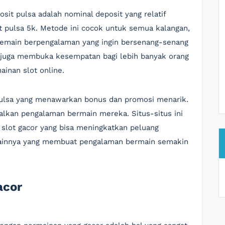
osit pulsa adalah nominal deposit yang relatif
ot pulsa 5k. Metode ini cocok untuk semua kalangan,
pemain berpengalaman yang ingin bersenang-senang
i juga membuka kesempatan bagi lebih banyak orang
inan slot online.
t pulsa yang menawarkan bonus dan promosi menarik.
kan pengalaman bermain mereka. Situs-situs ini
slot gacor yang bisa meningkatkan peluang
 lainnya yang membuat pengalaman bermain semakin
acor