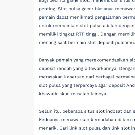
Bagi pecinta game slot, menemukan situs d
penting. Slot pulsa gacor biasanya menawar
pemain dapat menikmati pengalaman berma
untuk memainkan slot pulsa adalah dengan m
memiliki tingkat RTP tinggi. Dengan memili
menang saat bermain slot deposit pulsamu.
Banyak pemain yang merekomendasikan slot 
deposit rendah yang ditawarkannya. Denga
merasakan keseruan dari berbagai permaina
slot pulsa yang terpercaya agar deposit An
khawatir akan masalah lainnya.
Selain itu, beberapa situs slot indosat dan s
Keduanya menawarkan kemudahan dalam me
menarik. Cari link slot pulsa dan link slot