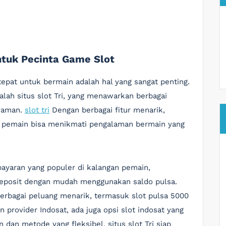
untuk Pecinta Game Slot
tepat untuk bermain adalah hal yang sangat penting.
alah situs slot Tri, yang menawarkan berbagai
yaman.
slot tri
Dengan berbagai fitur menarik,
a, pemain bisa menikmati pengalaman bermain yang
ayaran yang populer di kalangan pemain,
posit dengan mudah menggunakan saldo pulsa.
berbagai peluang menarik, termasuk slot pulsa 5000
 provider Indosat, ada juga opsi slot indosat yang
 dan metode yang fleksibel, situs slot Tri siap