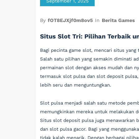
September 1, 2025
By
fOT8EJXjf0m8ov5
In
Berita Games
Situs Slot Tri: Pilihan Terbaik 
Bagi pecinta game slot, mencari situs yang 
Salah satu pilihan yang semakin diminati ad
permainan slot dengan akses mudah dan n
termasuk slot pulsa dan slot deposit puls
lebih seru dan menguntungkan.
Slot pulsa menjadi salah satu metode pemb
memungkinkan mereka untuk melakukan de
Situs slot deposit pulsa juga menawarkan 
dan slot pulsa gacor. Bagi yang menggunakan
tidak kalah menarik. Dengan berbagai pilihan