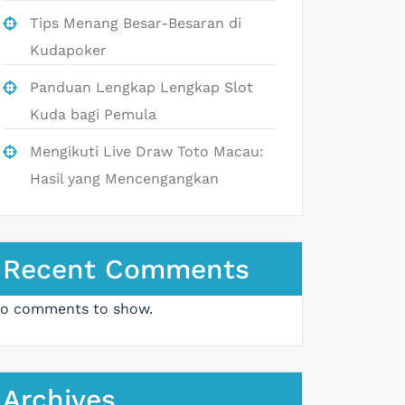
Tips Menang Besar-Besaran di
Kudapoker
Panduan Lengkap Lengkap Slot
Kuda bagi Pemula
Mengikuti Live Draw Toto Macau:
Hasil yang Mencengangkan
Recent Comments
o comments to show.
Archives