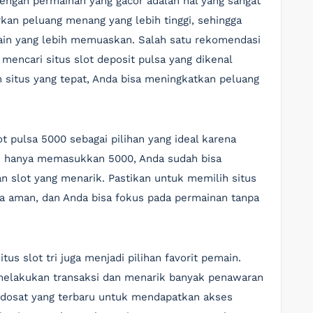
engan permainan yang gacor adalah hal yang sangat
kan peluang menang yang lebih tinggi, sehingga
in yang lebih memuaskan. Salah satu rekomendasi
encari situs slot deposit pulsa yang dikenal
h situs yang tepat, Anda bisa meningkatkan peluang
pulsa 5000 sebagai pilihan yang ideal karena
n hanya memasukkan 5000, Anda sudah bisa
n slot yang menarik. Pastikan untuk memilih situs
da aman, dan Anda bisa fokus pada permainan tanpa
itus slot tri juga menjadi pilihan favorit pemain.
lakukan transaksi dan menarik banyak penawaran
 indosat yang terbaru untuk mendapatkan akses