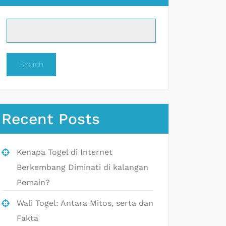
Search
Recent Posts
Kenapa Togel di Internet
Berkembang Diminati di kalangan
Pemain?
Wali Togel: Antara Mitos, serta dan
Fakta