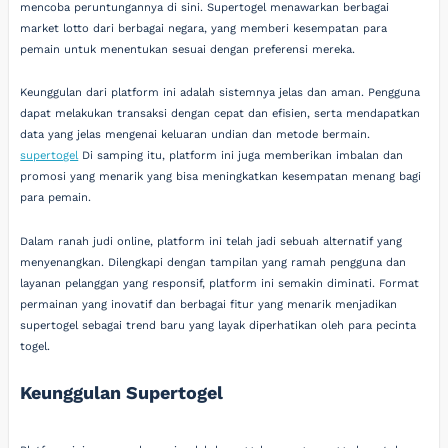
mencoba peruntungannya di sini. Supertogel menawarkan berbagai
market lotto dari berbagai negara, yang memberi kesempatan para
pemain untuk menentukan sesuai dengan preferensi mereka.
Keunggulan dari platform ini adalah sistemnya jelas dan aman. Pengguna
dapat melakukan transaksi dengan cepat dan efisien, serta mendapatkan
data yang jelas mengenai keluaran undian dan metode bermain.
supertogel
Di samping itu, platform ini juga memberikan imbalan dan
promosi yang menarik yang bisa meningkatkan kesempatan menang bagi
para pemain.
Dalam ranah judi online, platform ini telah jadi sebuah alternatif yang
menyenangkan. Dilengkapi dengan tampilan yang ramah pengguna dan
layanan pelanggan yang responsif, platform ini semakin diminati. Format
permainan yang inovatif dan berbagai fitur yang menarik menjadikan
supertogel sebagai trend baru yang layak diperhatikan oleh para pecinta
togel.
Keunggulan Supertogel