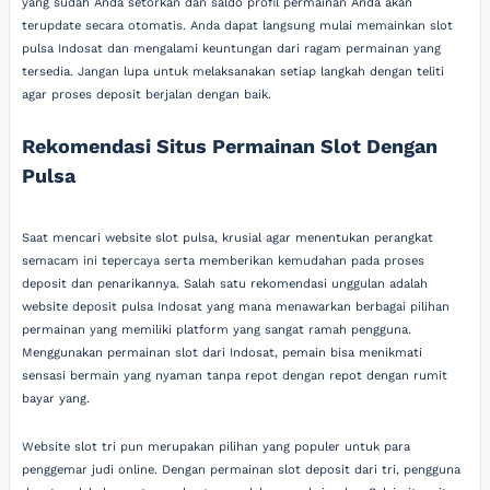
yang sudah Anda setorkan dan saldo profil permainan Anda akan
terupdate secara otomatis. Anda dapat langsung mulai memainkan slot
pulsa Indosat dan mengalami keuntungan dari ragam permainan yang
tersedia. Jangan lupa untuk melaksanakan setiap langkah dengan teliti
agar proses deposit berjalan dengan baik.
Rekomendasi Situs Permainan Slot Dengan
Pulsa
Saat mencari website slot pulsa, krusial agar menentukan perangkat
semacam ini tepercaya serta memberikan kemudahan pada proses
deposit dan penarikannya. Salah satu rekomendasi unggulan adalah
website deposit pulsa Indosat yang mana menawarkan berbagai pilihan
permainan yang memiliki platform yang sangat ramah pengguna.
Menggunakan permainan slot dari Indosat, pemain bisa menikmati
sensasi bermain yang nyaman tanpa repot dengan repot dengan rumit
bayar yang.
Website slot tri pun merupakan pilihan yang populer untuk para
penggemar judi online. Dengan permainan slot deposit dari tri, pengguna