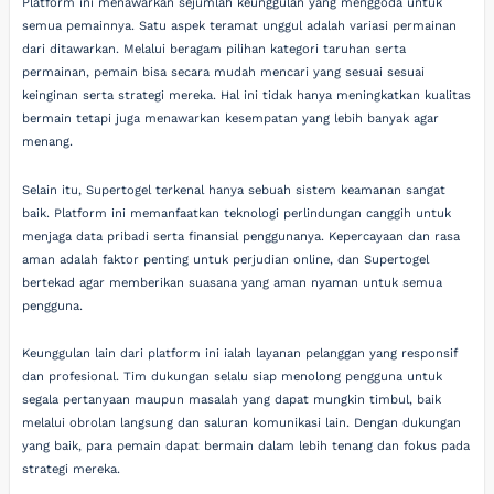
Platform ini menawarkan sejumlah keunggulan yang menggoda untuk
semua pemainnya. Satu aspek teramat unggul adalah variasi permainan
dari ditawarkan. Melalui beragam pilihan kategori taruhan serta
permainan, pemain bisa secara mudah mencari yang sesuai sesuai
keinginan serta strategi mereka. Hal ini tidak hanya meningkatkan kualitas
bermain tetapi juga menawarkan kesempatan yang lebih banyak agar
menang.
Selain itu, Supertogel terkenal hanya sebuah sistem keamanan sangat
baik. Platform ini memanfaatkan teknologi perlindungan canggih untuk
menjaga data pribadi serta finansial penggunanya. Kepercayaan dan rasa
aman adalah faktor penting untuk perjudian online, dan Supertogel
bertekad agar memberikan suasana yang aman nyaman untuk semua
pengguna.
Keunggulan lain dari platform ini ialah layanan pelanggan yang responsif
dan profesional. Tim dukungan selalu siap menolong pengguna untuk
segala pertanyaan maupun masalah yang dapat mungkin timbul, baik
melalui obrolan langsung dan saluran komunikasi lain. Dengan dukungan
yang baik, para pemain dapat bermain dalam lebih tenang dan fokus pada
strategi mereka.