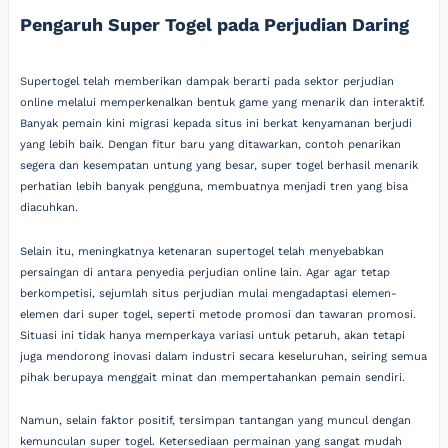
Pengaruh Super Togel pada Perjudian Daring
Supertogel telah memberikan dampak berarti pada sektor perjudian
online melalui memperkenalkan bentuk game yang menarik dan interaktif.
Banyak pemain kini migrasi kepada situs ini berkat kenyamanan berjudi
yang lebih baik. Dengan fitur baru yang ditawarkan, contoh penarikan
segera dan kesempatan untung yang besar, super togel berhasil menarik
perhatian lebih banyak pengguna, membuatnya menjadi tren yang bisa
diacuhkan.
Selain itu, meningkatnya ketenaran supertogel telah menyebabkan
persaingan di antara penyedia perjudian online lain. Agar agar tetap
berkompetisi, sejumlah situs perjudian mulai mengadaptasi elemen-
elemen dari super togel, seperti metode promosi dan tawaran promosi.
Situasi ini tidak hanya memperkaya variasi untuk petaruh, akan tetapi
juga mendorong inovasi dalam industri secara keseluruhan, seiring semua
pihak berupaya menggait minat dan mempertahankan pemain sendiri.
Namun, selain faktor positif, tersimpan tantangan yang muncul dengan
kemunculan super togel. Ketersediaan permainan yang sangat mudah