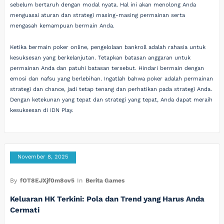
sebelum bertaruh dengan modal nyata. Hal ini akan menolong Anda
menguasai aturan dan strategi masing-masing permainan serta
mengasah kemampuan bermain Anda.
Ketika bermain poker online, pengelolaan bankroll adalah rahasia untuk
kesuksesan yang berkelanjutan. Tetapkan batasan anggaran untuk
permainan Anda dan patuhi batasan tersebut. Hindari bermain dengan
emosi dan nafsu yang berlebihan. Ingatlah bahwa poker adalah permainan
strategi dan chance, jadi tetap tenang dan perhatikan pada strategi Anda.
Dengan ketekunan yang tepat dan strategi yang tepat, Anda dapat meraih
kesuksesan di IDN Play.
November 8, 2025
By
fOT8EJXjf0m8ov5
In
Berita Games
Keluaran HK Terkini: Pola dan Trend yang Harus Anda
Cermati