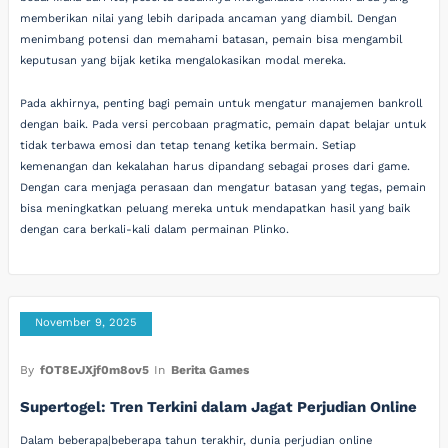
memberikan nilai yang lebih daripada ancaman yang diambil. Dengan
menimbang potensi dan memahami batasan, pemain bisa mengambil
keputusan yang bijak ketika mengalokasikan modal mereka.
Pada akhirnya, penting bagi pemain untuk mengatur manajemen bankroll
dengan baik. Pada versi percobaan pragmatic, pemain dapat belajar untuk
tidak terbawa emosi dan tetap tenang ketika bermain. Setiap
kemenangan dan kekalahan harus dipandang sebagai proses dari game.
Dengan cara menjaga perasaan dan mengatur batasan yang tegas, pemain
bisa meningkatkan peluang mereka untuk mendapatkan hasil yang baik
dengan cara berkali-kali dalam permainan Plinko.
November 9, 2025
By
fOT8EJXjf0m8ov5
In
Berita Games
Supertogel: Tren Terkini dalam Jagat Perjudian Online
Dalam beberapa|beberapa tahun terakhir, dunia perjudian online