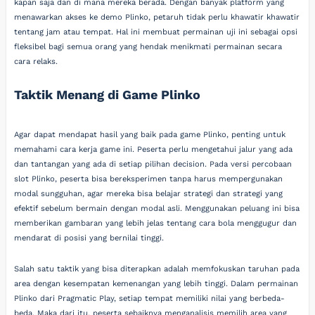
kapan saja dan di mana mereka berada. Dengan banyak platform yang
menawarkan akses ke demo Plinko, petaruh tidak perlu khawatir khawatir
tentang jam atau tempat. Hal ini membuat permainan uji ini sebagai opsi
fleksibel bagi semua orang yang hendak menikmati permainan secara
cara relaks.
Taktik Menang di Game Plinko
Agar dapat mendapat hasil yang baik pada game Plinko, penting untuk
memahami cara kerja game ini. Peserta perlu mengetahui jalur yang ada
dan tantangan yang ada di setiap pilihan decision. Pada versi percobaan
slot Plinko, peserta bisa bereksperimen tanpa harus mempergunakan
modal sungguhan, agar mereka bisa belajar strategi dan strategi yang
efektif sebelum bermain dengan modal asli. Menggunakan peluang ini bisa
memberikan gambaran yang lebih jelas tentang cara bola menggugur dan
mendarat di posisi yang bernilai tinggi.
Salah satu taktik yang bisa diterapkan adalah memfokuskan taruhan pada
area dengan kesempatan kemenangan yang lebih tinggi. Dalam permainan
Plinko dari Pragmatic Play, setiap tempat memiliki nilai yang berbeda-
beda. Maka dari itu, peserta sebaiknya menganalisis memilih area yang