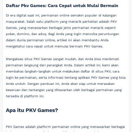
Daftar Pkv Games: Cara Cepat untuk Mulai Bermain
Di era digital saat ini, permainan online semakin populer di kalangan
masyarakat. Salah satu platform yang menarik perhatian adalah PKV
Games, yang menawarkan berbagai jenis permainan menarik seperti
poker, domino, dan aduq. Bagi Anda yang ingin mencoba peruntungan
dalam dunia permainan online, artikel ini akan membantu Anda
mengetahui cara cepat untuk memulai bermain PKV Games.
Mengakses situs PKV Games sangat mudah, dan Anda bisa menikmati
permainan langsung dari perangkat Anda. Dalam artikel ini, kami akan
membahas langkah-langkah untuk melakukan daftar di situs PKV, cara
login ke permainan, serta informasi tentang aplikasi PKV Games yang bisa
Anda unduh. Dengan panduan ini, Anda akan siap untuk merasakan
keseruan dan tantangan yang ditawarkan oleh berbagai permainan yang
tersedia di platform ini.
Apa itu PKV Games?
PKV Games adalah platform permainan online yang menawarkan berbagai