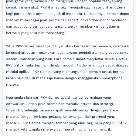
jenis game yang menarik dan menghibur. Dengan popularitasnya yang
semakin meningkat, PKV Games telah menjadi salah satu pilihan utama
bagi para pecinta permainan judi di Indonesia. Di dalamnya, pemain dapat
menikmati berbagai jenis permainan seperti poker, dominoqq, bandarqq,
dan aduq, yang semuanya dirancang untuk memberikan pengalaman
bermain yang seru dan menantang.
Situs PKV Games biasanya menyediakan berbagai fitur menarik, termasuk
kemudahan dalam melakukan login, proses pendaftaran yang cepat, serta
sistem keamanan yang baik. Para pemain dapat mendaftar di situs-situs
PKV untuk mulai bermain dengan mudah. Platform ini juga dapat diakses
melalui aplikasi PKV Games, yang memungkinkan pemain untuk bermain
kapan saja dan di mana saja hanya dengan menggunakan smartphone
mereka.
Keunggulan lain dari PKV Games adalah variasi permainan yang
ditawarkan. Setiap jenis permainan memiliki aturan dan strategi
tersendiri, sehingga pemain dapat memilih sesuai dengan preferensi
mereka. Dengan berbagai peluang kemenangan dan promosi yang
menarik, PKV Games menjadi tempat yang ideal bagi para penjudi untuk
menguji keterampilan mereka dan meraih hadiah yang menarik.