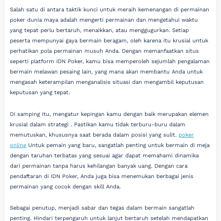
Salah satu di antara taktik kunci untuk meraih kemenangan di permainan
poker dunia maya adalah mengerti permainan dan mengetahui waktu
yang tepat perlu bertaruh, menaikkan, atau menggugurkan. Setiap
peserta mempunyai gaya bermain beragam, oleh karena itu krusial untuk
perhatikan pola permainan musuh Anda. Dengan memanfaatkan situs
seperti platform IDN Poker, kamu bisa memperoleh sejumlah pengalaman
bermain melawan pesaing lain, yang mana akan membantu Anda untuk
mengasah keterampilan menganalisis situasi dan mengambil keputusan
keputusan yang tepat.
Di samping itu, mengatur kepingan kamu dengan baik merupakan elemen
krusial dalam strategi . Pastikan kamu tidak terburu-buru dalam
memutuskan, khususnya saat berada dalam posisi yang sulit.
poker
online
Untuk pemain yang baru, sangatlah penting untuk bermain di meja
dengan taruhan terbatas yang sesuai agar dapat memahami dinamika
dari permainan tanpa harus kehilangan banyak uang. Dengan cara
pendaftaran di IDN Poker, Anda juga bisa menemukan berbagai jenis
permainan yang cocok dengan skill Anda.
Sebagai penutup, menjadi sabar dan tegas dalam bermain sangatlah
penting. Hindari terpengaruh untuk lanjut bertaruh setelah mendapatkan