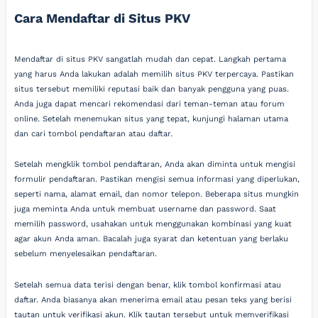
Cara Mendaftar di Situs PKV
Mendaftar di situs PKV sangatlah mudah dan cepat. Langkah pertama
yang harus Anda lakukan adalah memilih situs PKV terpercaya. Pastikan
situs tersebut memiliki reputasi baik dan banyak pengguna yang puas.
Anda juga dapat mencari rekomendasi dari teman-teman atau forum
online. Setelah menemukan situs yang tepat, kunjungi halaman utama
dan cari tombol pendaftaran atau daftar.
Setelah mengklik tombol pendaftaran, Anda akan diminta untuk mengisi
formulir pendaftaran. Pastikan mengisi semua informasi yang diperlukan,
seperti nama, alamat email, dan nomor telepon. Beberapa situs mungkin
juga meminta Anda untuk membuat username dan password. Saat
memilih password, usahakan untuk menggunakan kombinasi yang kuat
agar akun Anda aman. Bacalah juga syarat dan ketentuan yang berlaku
sebelum menyelesaikan pendaftaran.
Setelah semua data terisi dengan benar, klik tombol konfirmasi atau
daftar. Anda biasanya akan menerima email atau pesan teks yang berisi
tautan untuk verifikasi akun. Klik tautan tersebut untuk memverifikasi