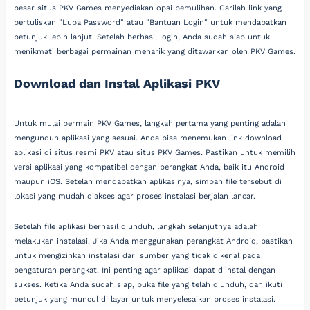
besar situs PKV Games menyediakan opsi pemulihan. Carilah link yang
bertuliskan "Lupa Password" atau "Bantuan Login" untuk mendapatkan
petunjuk lebih lanjut. Setelah berhasil login, Anda sudah siap untuk
menikmati berbagai permainan menarik yang ditawarkan oleh PKV Games.
Download dan Instal Aplikasi PKV
Untuk mulai bermain PKV Games, langkah pertama yang penting adalah
mengunduh aplikasi yang sesuai. Anda bisa menemukan link download
aplikasi di situs resmi PKV atau situs PKV Games. Pastikan untuk memilih
versi aplikasi yang kompatibel dengan perangkat Anda, baik itu Android
maupun iOS. Setelah mendapatkan aplikasinya, simpan file tersebut di
lokasi yang mudah diakses agar proses instalasi berjalan lancar.
Setelah file aplikasi berhasil diunduh, langkah selanjutnya adalah
melakukan instalasi. Jika Anda menggunakan perangkat Android, pastikan
untuk mengizinkan instalasi dari sumber yang tidak dikenal pada
pengaturan perangkat. Ini penting agar aplikasi dapat diinstal dengan
sukses. Ketika Anda sudah siap, buka file yang telah diunduh, dan ikuti
petunjuk yang muncul di layar untuk menyelesaikan proses instalasi.