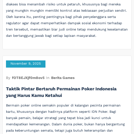
diakses bisa menambah risiko untuk petaruh, khususnya bagi mereka
yang mungkin mungkin memiliki kontrol atas kebiasaan perjudian sendiri.
Oleh karena itu, penting pentingnya bagi pihak penyelenggara serta
regulator agar dapat memperhatikan dampak sosial ekonomi terhadap
tren tersebut, memastikan biar judi online tetap mendukung keselamatan
dan bertanggung jawab bagi setiap lapisan masyarakat.
November 9, 2025
By
fOT8EJXjf0m8ov5
In
Berita Games
Taktik Pintar Bertaruh Permainan Poker Indonesia
yang Harus Kamu Ketahui
Bermain poker online semakin populer di kalangan pecinta permainan
kartu, khususnya dengan hadirnya platform seperti IDN Poker. Bagi
banyak pemain, belajar strategi yang tepat bisa jadi kunci untuk
mendapatkan kemenangan. Dalam dunia poker, bukan hanya bergantung
pada keberuntungan semata, tetapi juga butuh keterampilan dan