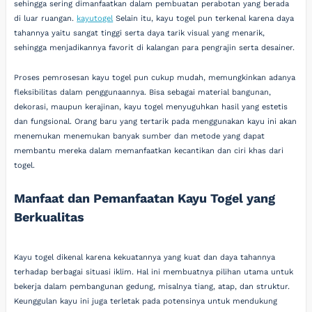
sehingga sering dimanfaatkan dalam pembuatan perabotan yang berada
di luar ruangan.
kayutogel
Selain itu, kayu togel pun terkenal karena daya
tahannya yaitu sangat tinggi serta daya tarik visual yang menarik,
sehingga menjadikannya favorit di kalangan para pengrajin serta desainer.
Proses pemrosesan kayu togel pun cukup mudah, memungkinkan adanya
fleksibilitas dalam penggunaannya. Bisa sebagai material bangunan,
dekorasi, maupun kerajinan, kayu togel menyuguhkan hasil yang estetis
dan fungsional. Orang baru yang tertarik pada menggunakan kayu ini akan
menemukan menemukan banyak sumber dan metode yang dapat
membantu mereka dalam memanfaatkan kecantikan dan ciri khas dari
togel.
Manfaat dan Pemanfaatan Kayu Togel yang
Berkualitas
Kayu togel dikenal karena kekuatannya yang kuat dan daya tahannya
terhadap berbagai situasi iklim. Hal ini membuatnya pilihan utama untuk
bekerja dalam pembangunan gedung, misalnya tiang, atap, dan struktur.
Keunggulan kayu ini juga terletak pada potensinya untuk mendukung