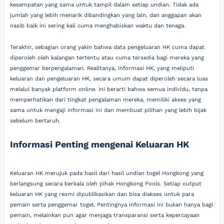
kesempatan yang sama untuk tampil dalam setiap undian. Tidak ada
jumlah yang lebih menarik dibandingkan yang lain, dan anggapan akan
nasib baik ini sering kali cuma menghabiskan waktu dan tenaga.
Terakhir, sebagian orang yakin bahwa data pengeluaran HK cuma dapat
diperoleh oleh kalangan tertentu atau cuma tersedia bagi mereka yang
penggemar berpengalaman. Realitanya, informasi HK, yang meliputi
keluaran dan pengeluaran HK, secara umum dapat diperoleh secara luas
melalui banyak platform online. Ini berarti bahwa semua individu, tanpa
memperhatikan dari tingkat pengalaman mereka, memiliki akses yang
sama untuk mengaji informasi ini dan membuat pilihan yang lebih bijak
sebelum bertaruh.
Informasi Penting mengenai Keluaran HK
Keluaran HK merujuk pada hasil dari hasil undian togel Hongkong yang
berlangsung secara berkala oleh pihak Hongkong Pools. Setiap output
keluaran HK yang resmi dipublikasikan dan bisa diakses untuk para
pemain serta penggemar togel. Pentingnya informasi ini bukan hanya bagi
pemain, melainkan pun agar menjaga transparansi serta kepercayaan