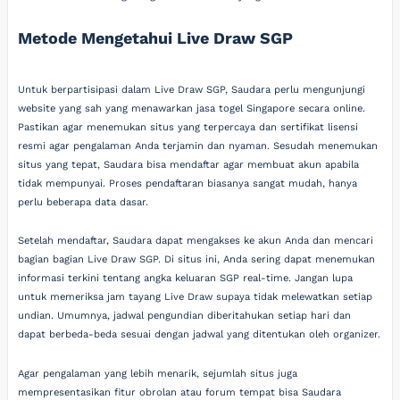
Metode Mengetahui Live Draw SGP
Untuk berpartisipasi dalam Live Draw SGP, Saudara perlu mengunjungi
website yang sah yang menawarkan jasa togel Singapore secara online.
Pastikan agar menemukan situs yang terpercaya dan sertifikat lisensi
resmi agar pengalaman Anda terjamin dan nyaman. Sesudah menemukan
situs yang tepat, Saudara bisa mendaftar agar membuat akun apabila
tidak mempunyai. Proses pendaftaran biasanya sangat mudah, hanya
perlu beberapa data dasar.
Setelah mendaftar, Saudara dapat mengakses ke akun Anda dan mencari
bagian bagian Live Draw SGP. Di situs ini, Anda sering dapat menemukan
informasi terkini tentang angka keluaran SGP real-time. Jangan lupa
untuk memeriksa jam tayang Live Draw supaya tidak melewatkan setiap
undian. Umumnya, jadwal pengundian diberitahukan setiap hari dan
dapat berbeda-beda sesuai dengan jadwal yang ditentukan oleh organizer.
Agar pengalaman yang lebih menarik, sejumlah situs juga
mempresentasikan fitur obrolan atau forum tempat bisa Saudara