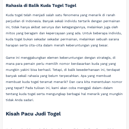
Rahasia di Balik Kuda Togel Togel
Kuda togel telah menjadi salah satu fenomena yang menarik di ranah
perjudian di Indonesia. Banyak sekali individu tertarik dengan permainan
ini, tidak hanya akibat serunya dan ketegangannya, melainkan juga oleh
mitos yang beragam dan kepercayaan yang ada. Untuk beberapa individu,
kuda togel bukan sekadar sekadar permainan, melainkan sebuah sarana
harapan serta cita-cita dalam meraih keberuntungan yang besar.
Game ini menggabungkan elemen keberuntungan dengan strategis, di
mana para pemain perlu memilih nomor berdasarkan kuda yang yang
mungkin yakini bisa berhasil. Tetapi, di balik kesederhanaan ini, terdapat
banyak sekali rahasia yang belum terpecahkan. Apa yang membuat
membuat kuda togel teramat menarik? Dan cara kita menentukan nomor
yang tepat? Pada tulisan ini, kami akan coba menggali dalam-dalam
tentang kuda togel serta mengungkap berbagai hal menarik yang mungkin
tidak Anda sadari.
Kisah Pacu Judi Togel