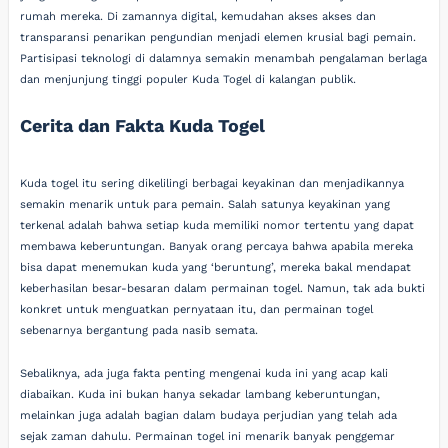
rumah mereka. Di zamannya digital, kemudahan akses akses dan
transparansi penarikan pengundian menjadi elemen krusial bagi pemain.
Partisipasi teknologi di dalamnya semakin menambah pengalaman berlaga
dan menjunjung tinggi populer Kuda Togel di kalangan publik.
Cerita dan Fakta Kuda Togel
Kuda togel itu sering dikelilingi berbagai keyakinan dan menjadikannya
semakin menarik untuk para pemain. Salah satunya keyakinan yang
terkenal adalah bahwa setiap kuda memiliki nomor tertentu yang dapat
membawa keberuntungan. Banyak orang percaya bahwa apabila mereka
bisa dapat menemukan kuda yang ‘beruntung’, mereka bakal mendapat
keberhasilan besar-besaran dalam permainan togel. Namun, tak ada bukti
konkret untuk menguatkan pernyataan itu, dan permainan togel
sebenarnya bergantung pada nasib semata.
Sebaliknya, ada juga fakta penting mengenai kuda ini yang acap kali
diabaikan. Kuda ini bukan hanya sekadar lambang keberuntungan,
melainkan juga adalah bagian dalam budaya perjudian yang telah ada
sejak zaman dahulu. Permainan togel ini menarik banyak penggemar