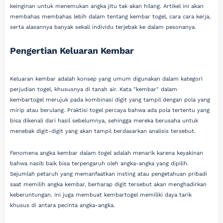
keinginan untuk menemukan angka jitu tak akan hilang. Artikel ini akan
membahas membahas lebih dalam tentang kembar togel, cara cara kerja,
serta alasannya banyak sekali individu terjebak ke dalam pesonanya.
Pengertian Keluaran Kembar
Keluaran kembar adalah konsep yang umum digunakan dalam kategori
perjudian togel, khususnya di tanah air. Kata "kembar" dalam
kembartogel merujuk pada kombinasi digit yang tampil dengan pola yang
mirip atau berulang. Praktisi togel percaya bahwa ada pola tertentu yang
bisa dikenali dari hasil sebelumnya, sehingga mereka berusaha untuk
menebak digit-digit yang akan tampil berdasarkan analisis tersebut.
Fenomena angka kembar dalam togel adalah menarik karena keyakinan
bahwa nasib baik bisa terpengaruh oleh angka-angka yang dipilih.
Sejumlah petaruh yang memanfaatkan insting atau pengetahuan pribadi
saat memilih angka kembar, berharap digit tersebut akan menghadirkan
keberuntungan. Ini juga membuat kembartogel memiliki daya tarik
khusus di antara pecinta angka-angka.