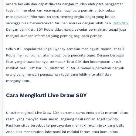
secara berkala dan dapat diakses dengan mudah oleh para penggemar
togel. Ini memberikan kesempatan bagi para pemain untuk selalu
mendapatkan informasi terbaru tentang angka-angka yang keluar,
sehingga bisa merencanakan taruhan mereka dengan lebih baik.
Toto SDY
Dengan demikian, SDY Pools tidak hanya sekadar permainan, tetapi juga
menjadi sumber informasi yang penting bagi para pemain.
Selain itu, popularitas Togel Sydney semakin meningkat, membuat SDY
Pools menjadi pilihan utama bagi para pencinta togel. Dengan berbagai
fitur yang ditawarkannya, termasuk Toto SDY dan kesempatan untuk
melihat hasil SDY hari ini, platform ini terus menarik perhatian banyak
orang yang mencari pengalaman togel yang lebih interaktif dan
mengasyikkan.
Cara Mengikuti Live Draw SDY
Untuk mengikuti Live Draw SDY, pertama-tama Anda perlu mencari situs
resmi yang menyediakan siaran langsung hasil undian Togel Sydney.
Pastikan situs tersebut terpercaya dan memiliki rekam jejak yang baik.
Anda bisa menemukan informasi ini melalui forum atau komunitas