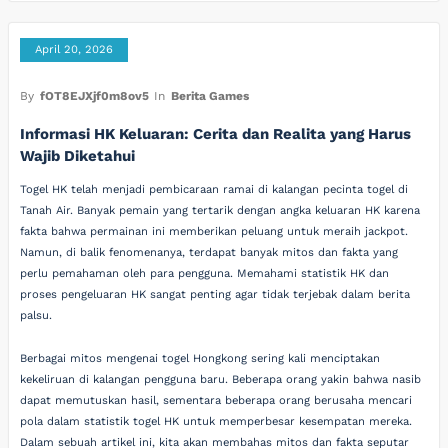
April 20, 2026
By
fOT8EJXjf0m8ov5
In
Berita Games
Informasi HK Keluaran: Cerita dan Realita yang Harus
Wajib Diketahui
Togel HK telah menjadi pembicaraan ramai di kalangan pecinta togel di
Tanah Air. Banyak pemain yang tertarik dengan angka keluaran HK karena
fakta bahwa permainan ini memberikan peluang untuk meraih jackpot.
Namun, di balik fenomenanya, terdapat banyak mitos dan fakta yang
perlu pemahaman oleh para pengguna. Memahami statistik HK dan
proses pengeluaran HK sangat penting agar tidak terjebak dalam berita
palsu.
Berbagai mitos mengenai togel Hongkong sering kali menciptakan
kekeliruan di kalangan pengguna baru. Beberapa orang yakin bahwa nasib
dapat memutuskan hasil, sementara beberapa orang berusaha mencari
pola dalam statistik togel HK untuk memperbesar kesempatan mereka.
Dalam sebuah artikel ini, kita akan membahas mitos dan fakta seputar