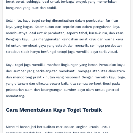
berat berat, sehingga ideal untuk berbagai proyek yang memerlukan
bangunan yang kuat dan stabil.
Selain itu, kayu togel sering dimanfaatkan dalam pembuatan furnitur
kayu yang bagus. Kelembutan dan kepraktisan dalam pengolahan kayu
membuatnya ideal untuk perabotan, seperti tabel, kursi-kursi, dan raan.
Pengrajin kayu juga menggunakan keindahan serat kayu dan warna kayu
ini untuk membuat gaya yang estetik dan menarik, sehingga perabotan
tersebut tidak hanya berfungsi tetapi juga memiliki daya tarik visual.
Kayu togel juga memiliki manfaat lingkungan yang besar. Pemakaian kayu
dari sumber yang berkelanjutan membantu menjaga stabilitas ekosistem
dan mendorong praktik hutan yang responsif. Dengan memilih kayu togel
yang ditanam dan dikelola secara baik, kita semua berkontribusi pada
pelestarian alam dan kelangsungan sumber daya alam untuk generasi
mendatang.
Cara Menentukan Kayu Togel Terbaik
Meneliti bahan jati berkualitas merupakan langkah krusial untuk