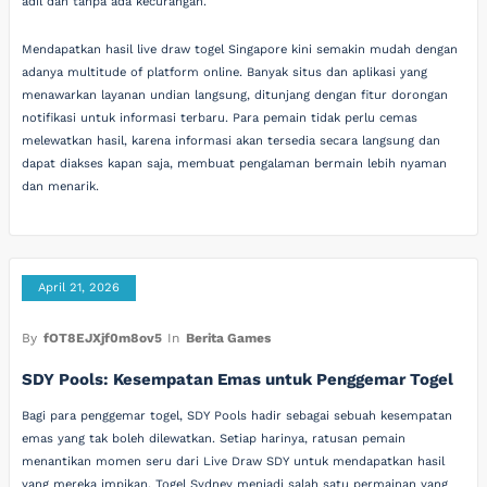
adil dan tanpa ada kecurangan.
Mendapatkan hasil live draw togel Singapore kini semakin mudah dengan
adanya multitude of platform online. Banyak situs dan aplikasi yang
menawarkan layanan undian langsung, ditunjang dengan fitur dorongan
notifikasi untuk informasi terbaru. Para pemain tidak perlu cemas
melewatkan hasil, karena informasi akan tersedia secara langsung dan
dapat diakses kapan saja, membuat pengalaman bermain lebih nyaman
dan menarik.
April 21, 2026
By
fOT8EJXjf0m8ov5
In
Berita Games
SDY Pools: Kesempatan Emas untuk Penggemar Togel
Bagi para penggemar togel, SDY Pools hadir sebagai sebuah kesempatan
emas yang tak boleh dilewatkan. Setiap harinya, ratusan pemain
menantikan momen seru dari Live Draw SDY untuk mendapatkan hasil
yang mereka impikan. Togel Sydney menjadi salah satu permainan yang