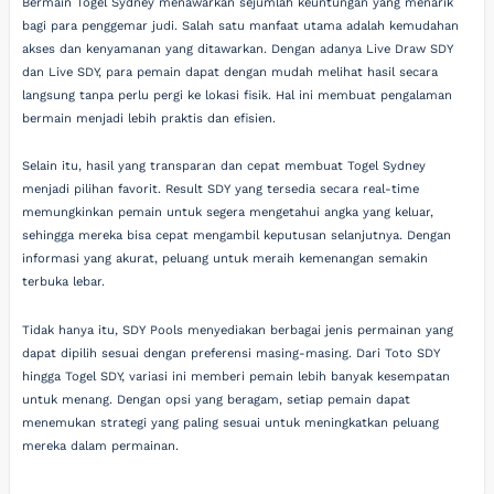
Bermain Togel Sydney menawarkan sejumlah keuntungan yang menarik
bagi para penggemar judi. Salah satu manfaat utama adalah kemudahan
akses dan kenyamanan yang ditawarkan. Dengan adanya Live Draw SDY
dan Live SDY, para pemain dapat dengan mudah melihat hasil secara
langsung tanpa perlu pergi ke lokasi fisik. Hal ini membuat pengalaman
bermain menjadi lebih praktis dan efisien.
Selain itu, hasil yang transparan dan cepat membuat Togel Sydney
menjadi pilihan favorit. Result SDY yang tersedia secara real-time
memungkinkan pemain untuk segera mengetahui angka yang keluar,
sehingga mereka bisa cepat mengambil keputusan selanjutnya. Dengan
informasi yang akurat, peluang untuk meraih kemenangan semakin
terbuka lebar.
Tidak hanya itu, SDY Pools menyediakan berbagai jenis permainan yang
dapat dipilih sesuai dengan preferensi masing-masing. Dari Toto SDY
hingga Togel SDY, variasi ini memberi pemain lebih banyak kesempatan
untuk menang. Dengan opsi yang beragam, setiap pemain dapat
menemukan strategi yang paling sesuai untuk meningkatkan peluang
mereka dalam permainan.