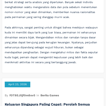
berkat strategi serta analisis yang diperlukan. Banyak sekali individu
menghabiskan waktu menganalisis data dan pola sebelum menentukan
nomor-nomor yang akan dimainkan, memberikan nuansa rasionalitas
pada permainan yang sering dianggap murni acak.
Pada akhirnya, sangat penting untuk diingat bahwa meskipun walaupun
kuda ini memiliki daya tarik yang luar biasa, permainan ini seharusnya
dimainkan secara bijak. Mengandalkan mitos dan ramalan tanpa dasar
yang jelas dapat berujung pada kerugian keuangan. Nyatanya, perjudian
seharusnya dipandang sebagai wujud hiburan, bukan sebagai
mendapatkan penghasilan. Dengan mengetahui mitos dan fakta seputar
kuda togel, pemain dapat mengambil keputusan yang lebih baik dan
menikmati aktivitas ini secara yang bertanggung jawab.
April 23, 2026
By
fOT8EJXjf0m8ov5
In
Berita Games
Keluaran Singapura Paling Cepat: Peroleh Semua