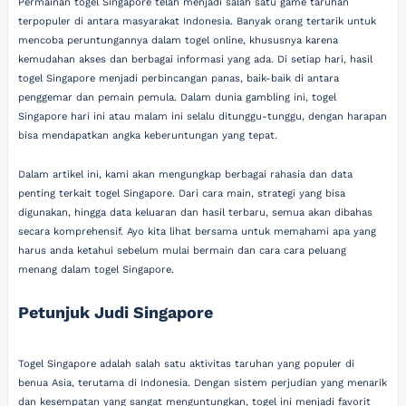
Permainan togel Singapore telah menjadi salah satu game taruhan
terpopuler di antara masyarakat Indonesia. Banyak orang tertarik untuk
mencoba peruntungannya dalam togel online, khususnya karena
kemudahan akses dan berbagai informasi yang ada. Di setiap hari, hasil
togel Singapore menjadi perbincangan panas, baik-baik di antara
penggemar dan pemain pemula. Dalam dunia gambling ini, togel
Singapore hari ini atau malam ini selalu ditunggu-tunggu, dengan harapan
bisa mendapatkan angka keberuntungan yang tepat.
Dalam artikel ini, kami akan mengungkap berbagai rahasia dan data
penting terkait togel Singapore. Dari cara main, strategi yang bisa
digunakan, hingga data keluaran dan hasil terbaru, semua akan dibahas
secara komprehensif. Ayo kita lihat bersama untuk memahami apa yang
harus anda ketahui sebelum mulai bermain dan cara cara peluang
menang dalam togel Singapore.
Petunjuk Judi Singapore
Togel Singapore adalah salah satu aktivitas taruhan yang populer di
benua Asia, terutama di Indonesia. Dengan sistem perjudian yang menarik
dan kesempatan yang sangat menguntungkan, togel ini menjadi favorit