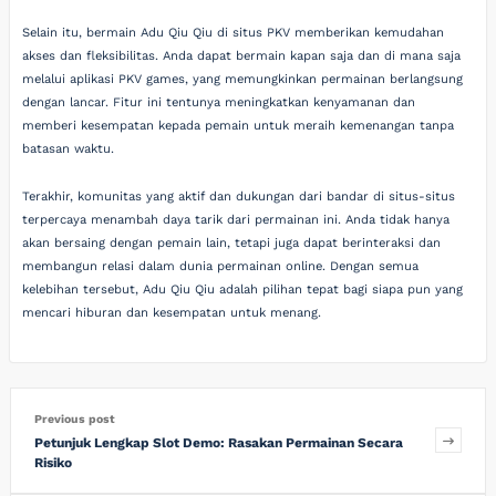
Selain itu, bermain Adu Qiu Qiu di situs PKV memberikan kemudahan
akses dan fleksibilitas. Anda dapat bermain kapan saja dan di mana saja
melalui aplikasi PKV games, yang memungkinkan permainan berlangsung
dengan lancar. Fitur ini tentunya meningkatkan kenyamanan dan
memberi kesempatan kepada pemain untuk meraih kemenangan tanpa
batasan waktu.
Terakhir, komunitas yang aktif dan dukungan dari bandar di situs-situs
terpercaya menambah daya tarik dari permainan ini. Anda tidak hanya
akan bersaing dengan pemain lain, tetapi juga dapat berinteraksi dan
membangun relasi dalam dunia permainan online. Dengan semua
kelebihan tersebut, Adu Qiu Qiu adalah pilihan tepat bagi siapa pun yang
mencari hiburan dan kesempatan untuk menang.
Previous post
Petunjuk Lengkap Slot Demo: Rasakan Permainan Secara
Risiko