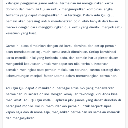
kalangan penggemar game online. Permainan ini menggunakan kartu
domino dan memiliki tujuan untuk mengumpulkan kombinasi angka
tertentu yang dapat menghasilkan nilai tertinggi. Dalam Adu Qiu Qiu,
pemain akan bersaing untuk mendapatkan poin lebih banyak dari lawan
mereka dengan cara menggabungkan dua kartu yang dimiliki menjadi satu
kesatuan yang kuat.
Game ini biasa dimainkan dengan 28 kartu domino, dan setiap pemain
akan mendapatkan sejumlah kartu untuk dimainkan. Setiap kombinasi
kartu memiliki nilai yang berbeda-beda, dan pemain harus pintar dalam
mengambil keputusan untuk mendapatkan nilai terbaik. Keseruan
semakin meningkat saat pemain melakukan taruhan, karena strategi dan
keberuntungan menjadi faktor utama dalam memenangkan permainan.
Adu Qiu Qiu dapat dimainkan di berbagai situs pkv yang menawarkan
permainan ini secara online. Dengan kemajuan teknologi, kini Anda bisa
menikmati Adu Qiu Qiu melalui aplikasi pkv games yang dapat diunduh di
perangkat mobile. Hal ini memudahkan pemain untuk berpartisipasi
kapan saja dan di mana saja, menjadikan permainan ini semakin menarik
dan mengasyikkan.