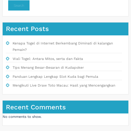
Search
Recent Posts
Kenapa Togel di Internet Berkembang Diminati di kalangan
Pemain?
Wali Togel: Antara Mitos, serta dan Fakta
Tips Menang Besar-Besaran di Kudapoker
Panduan Lengkap Lengkap Slot Kuda bagi Pemula
Mengikuti Live Draw Toto Macau: Hasil yang Mencengangkan
Recent Comments
No comments to show.