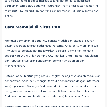
terpercaya, pemain dapat merasa tenang dan fokus pada strategi
permainan tanpa takut adanya kecurangan. Kombinasi faktor-faktor ini
membuat PKV menjadi pilihan yang sangat menarik di dunia permainan
online.
Cara Memulai di Situs PKV
Memulai permainan di situs PKV sangat mudah dan dapat dilakukan
dalam beberapa langkah sederhana. Pertama, Anda perlu memilih situs
PKV yang terpercaya dan menawarkan berbagai permainan menarik
seperti Adu Qiu Qiu dan Domino QQ. Pastikan untuk memeriksa ulasan
dan reputasi situs agar pengalaman bermain Anda aman dan
menyenangkan.
Setelah memilih situs yang sesuai, langkah selanjutnya adalah melakukan
pendaftaran. Anda perlu mengisi formulir pendaftaran dengan informasi
yang diperlukan. Biasanya, Anda akan diminta untuk memasukkan nama
pengguna, kata sandi, dan alamat email. Setelah pendaftaran berhasil,
Anda akan menerima konfirmasi untuk mengaktivasi akun Anda.
Setelah akun Anda aktif, Anda bisa melakukan login ke situs PKV