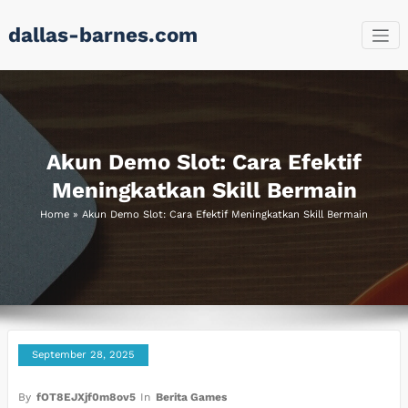
Skip
dallas-barnes.com
to
content
Akun Demo Slot: Cara Efektif
Meningkatkan Skill Bermain
Home
»
Akun Demo Slot: Cara Efektif Meningkatkan Skill Bermain
September 28, 2025
By
fOT8EJXjf0m8ov5
In
Berita Games