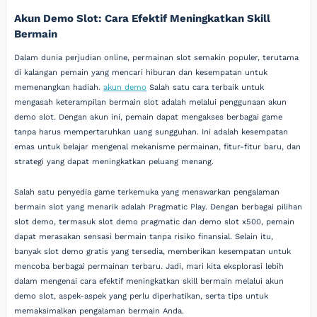
Akun Demo Slot: Cara Efektif Meningkatkan Skill
Bermain
Dalam dunia perjudian online, permainan slot semakin populer, terutama
di kalangan pemain yang mencari hiburan dan kesempatan untuk
memenangkan hadiah.
akun demo
Salah satu cara terbaik untuk
mengasah keterampilan bermain slot adalah melalui penggunaan akun
demo slot. Dengan akun ini, pemain dapat mengakses berbagai game
tanpa harus mempertaruhkan uang sungguhan. Ini adalah kesempatan
emas untuk belajar mengenal mekanisme permainan, fitur-fitur baru, dan
strategi yang dapat meningkatkan peluang menang.
Salah satu penyedia game terkemuka yang menawarkan pengalaman
bermain slot yang menarik adalah Pragmatic Play. Dengan berbagai pilihan
slot demo, termasuk slot demo pragmatic dan demo slot x500, pemain
dapat merasakan sensasi bermain tanpa risiko finansial. Selain itu,
banyak slot demo gratis yang tersedia, memberikan kesempatan untuk
mencoba berbagai permainan terbaru. Jadi, mari kita eksplorasi lebih
dalam mengenai cara efektif meningkatkan skill bermain melalui akun
demo slot, aspek-aspek yang perlu diperhatikan, serta tips untuk
memaksimalkan pengalaman bermain Anda.