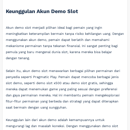
Keunggulan Akun Demo Slot
Akun demo slot menjadi pilihan ideal bagi pemain yang ingin
meningkatkan keterampilan bermain tanpa risiko kehilangan uang. Dengan
menggunakan akun demo, pemain dapat berlatih dan memahami
mekanisme permainan tanpa tekanan finansial. Ini sangat penting bagi
pemula yang baru mengenal dunia slot, karena mereka bisa belajar
dengan tenang.
Selain itu, akun demo slot menawarkan berbagai pilihan permainan dari
penyedia seperti Pragmatic Play. Pemain dapat mencoba berbagai jenis
slot demo, seperti demo slot x500 atau demo slot gratis, sehingga
mereka dapat menemukan game yang paling sesuai dengan preferensi
dan gaya permainan mereka. Hal ini membantu pemain mengeksplorasi
fitur-fitur permainan yang berbeda dan strategi yang dapat diterapkan
saat bermain dengan uang sungguhan.
Keunggulan lain dari akun demo adalah kemampuannya untuk
mengurangi lag dan masalah koneksi. Dengan menggunakan demo slot