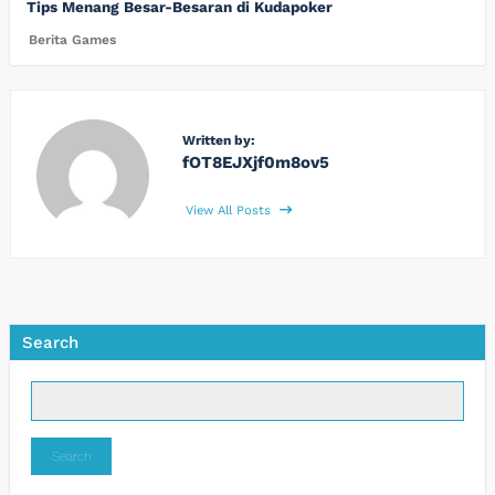
Tips Menang Besar-Besaran di Kudapoker
Berita Games
Written by:
fOT8EJXjf0m8ov5
View All Posts
Search
Search