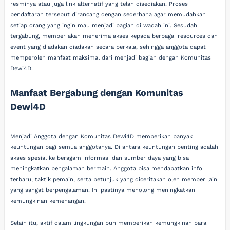
resminya atau juga link alternatif yang telah disediakan. Proses
pendaftaran tersebut dirancang dengan sederhana agar memudahkan
setiap orang yang ingin mau menjadi bagian di wadah ini. Sesudah
tergabung, member akan menerima akses kepada berbagai resources dan
event yang diadakan diadakan secara berkala, sehingga anggota dapat
memperoleh manfaat maksimal dari menjadi bagian dengan Komunitas
Dewi4D.
Manfaat Bergabung dengan Komunitas
Dewi4D
Menjadi Anggota dengan Komunitas Dewi4D memberikan banyak
keuntungan bagi semua anggotanya. Di antara keuntungan penting adalah
akses spesial ke beragam informasi dan sumber daya yang bisa
meningkatkan pengalaman bermain. Anggota bisa mendapatkan info
terbaru, taktik pemain, serta petunjuk yang diceritakan oleh member lain
yang sangat berpengalaman. Ini pastinya menolong meningkatkan
kemungkinan kemenangan.
Selain itu, aktif dalam lingkungan pun memberikan kemungkinan para