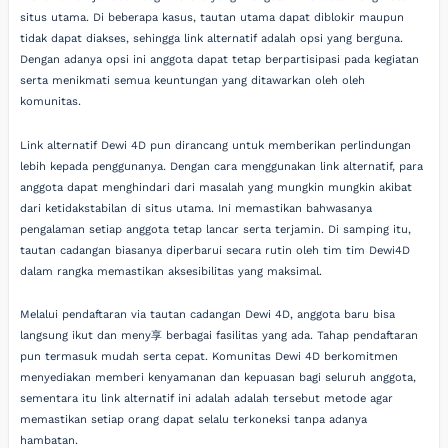
situs utama. Di beberapa kasus, tautan utama dapat diblokir maupun
tidak dapat diakses, sehingga link alternatif adalah opsi yang berguna.
Dengan adanya opsi ini anggota dapat tetap berpartisipasi pada kegiatan
serta menikmati semua keuntungan yang ditawarkan oleh oleh
komunitas.
Link alternatif Dewi 4D pun dirancang untuk memberikan perlindungan
lebih kepada penggunanya. Dengan cara menggunakan link alternatif, para
anggota dapat menghindari dari masalah yang mungkin mungkin akibat
dari ketidakstabilan di situs utama. Ini memastikan bahwasanya
pengalaman setiap anggota tetap lancar serta terjamin. Di samping itu,
tautan cadangan biasanya diperbarui secara rutin oleh tim tim Dewi4D
dalam rangka memastikan aksesibilitas yang maksimal.
Melalui pendaftaran via tautan cadangan Dewi 4D, anggota baru bisa
langsung ikut dan meny享 berbagai fasilitas yang ada. Tahap pendaftaran
pun termasuk mudah serta cepat. Komunitas Dewi 4D berkomitmen
menyediakan memberi kenyamanan dan kepuasan bagi seluruh anggota,
sementara itu link alternatif ini adalah adalah tersebut metode agar
memastikan setiap orang dapat selalu terkoneksi tanpa adanya
hambatan.