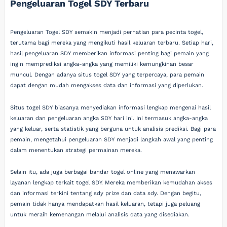
Pengeluaran Togel SDY Terbaru
Pengeluaran Togel SDY semakin menjadi perhatian para pecinta togel,
terutama bagi mereka yang mengikuti hasil keluaran terbaru. Setiap hari,
hasil pengeluaran SDY memberikan informasi penting bagi pemain yang
ingin memprediksi angka-angka yang memiliki kemungkinan besar
muncul. Dengan adanya situs togel SDY yang terpercaya, para pemain
dapat dengan mudah mengakses data dan informasi yang diperlukan.
Situs togel SDY biasanya menyediakan informasi lengkap mengenai hasil
keluaran dan pengeluaran angka SDY hari ini. Ini termasuk angka-angka
yang keluar, serta statistik yang berguna untuk analisis prediksi. Bagi para
pemain, mengetahui pengeluaran SDY menjadi langkah awal yang penting
dalam menentukan strategi permainan mereka.
Selain itu, ada juga berbagai bandar togel online yang menawarkan
layanan lengkap terkait togel SDY. Mereka memberikan kemudahan akses
dan informasi terkini tentang sdy prize dan data sdy. Dengan begitu,
pemain tidak hanya mendapatkan hasil keluaran, tetapi juga peluang
untuk meraih kemenangan melalui analisis data yang disediakan.