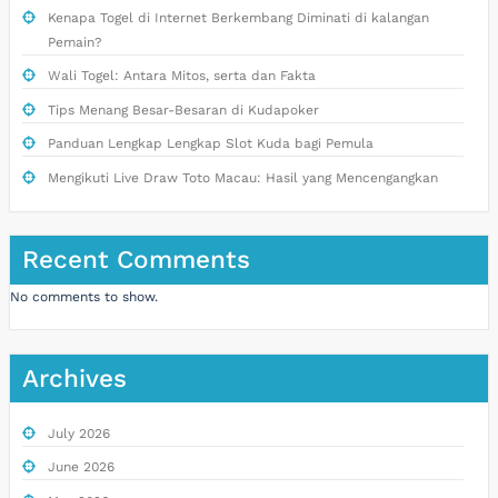
Kenapa Togel di Internet Berkembang Diminati di kalangan
Pemain?
Wali Togel: Antara Mitos, serta dan Fakta
Tips Menang Besar-Besaran di Kudapoker
Panduan Lengkap Lengkap Slot Kuda bagi Pemula
Mengikuti Live Draw Toto Macau: Hasil yang Mencengangkan
Recent Comments
No comments to show.
Archives
July 2026
June 2026