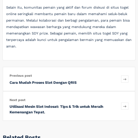
Selain itu, komunitas pemain yang aktif dan forum diskusi di situs togel
online seringkali membantu pemain baru dalam memahami seluk-beluk
permainan. Melalui kolaborasi dan berbagi pengalaman, para pemain bisa
mendapatkan wawasan berharga yang mendukung mereka dalam
memenangkan SDY prize. Sebagai pemain, memilih situs togel SDY yang
terpercaya adalah kunci untuk pengalaman bermain yang memuaskan dan
aman.
Previous post
Cara Mudah Proses Slot Dengan QRIS
Next post
Utilisasi Mesin Slot Indosat: Tips & Trik untuk Meraih
Kemenangan Tepat.
Related Posts