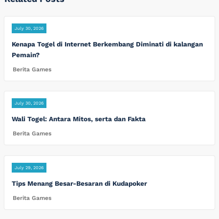
July 30, 2026
Kenapa Togel di Internet Berkembang Diminati di kalangan
Pemain?
Berita Games
July 30, 2026
Wali Togel: Antara Mitos, serta dan Fakta
Berita Games
July 29, 2026
Tips Menang Besar-Besaran di Kudapoker
Berita Games