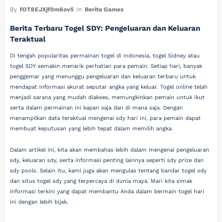
By
fOT8EJXjf0m8ov5
In
Berita Games
Berita Terbaru Togel SDY: Pengeluaran dan Keluaran
Teraktual
Di tengah popularitas permainan togel di Indonesia, togel Sidney atau
togel SDY semakin menarik perhatian para pemain. Setiap hari, banyak
penggemar yang menunggu pengeluaran dan keluaran terbaru untuk
mendapat informasi akurat seputar angka yang keluar. Togel online telah
menjadi sarana yang mudah diakses, memungkinkan pemain untuk ikut
serta dalam permainan ini kapan saja dan di mana saja. Dengan
menampilkan data teraktual mengenai sdy hari ini, para pemain dapat
membuat keputusan yang lebih tepat dalam memilih angka.
Dalam artikel ini, kita akan membahas lebih dalam mengenai pengeluaran
sdy, keluaran sdy, serta informasi penting lainnya seperti sdy prize dan
sdy pools. Selain itu, kami juga akan mengulas tentang bandar togel sdy
dan situs togel sdy yang terpercaya di dunia maya. Mari kita simak
informasi terkini yang dapat membantu Anda dalam bermain togel hari
ini dengan lebih bijak.