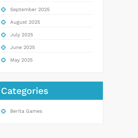
September 2025
August 2025
July 2025
June 2025
May 2025
Categories
Berita Games