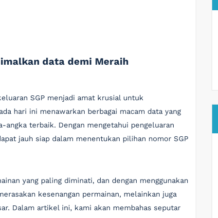
simalkan data demi Meraih
keluaran SGP menjadi amat krusial untuk
da hari ini menawarkan berbagai macam data yang
-angka terbaik. Dengan mengetahui pengeluaran
dapat jauh siap dalam menentukan pilihan nomor SGP
ainan yang paling diminati, dan dengan menggunakan
a merasakan kesenangan permainan, melainkan juga
r. Dalam artikel ini, kami akan membahas seputar