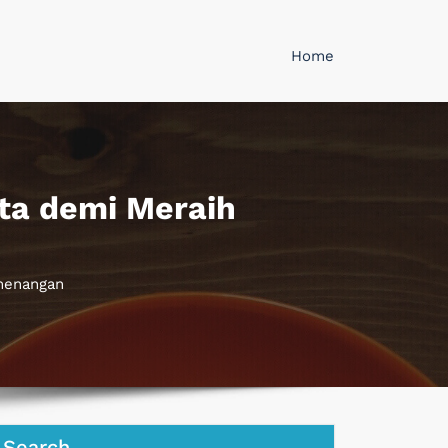
Home
ta demi Meraih
emenangan
Search