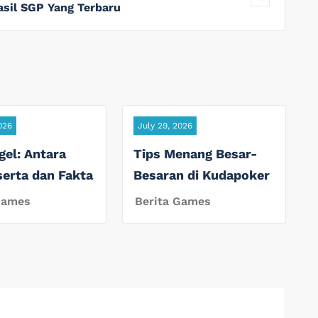
asil SGP Yang Terbaru
026
July 29, 2026
gel: Antara
Tips Menang Besar-
serta dan Fakta
Besaran di Kudapoker
Games
Berita Games