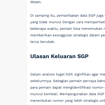
depan.
Di samping itu, pemanfaatan data SGP jug
yang tidak muncul Dengan cara memperhati
beberapa waktu, pemain bisa menemukan n
memberikan keunggulan strategis dalam per
terus berubah.
Ulasan Keluaran SGP
Dalam analisis togel SGP, signifikan agar m
sebelumnya. Sebagian pemain percaya bahw
para pemain dapat mengidentifikasi nomor-
muncul kembali. Mempergunakan data SGP 
menentukan nomor yang lebih strategis unt