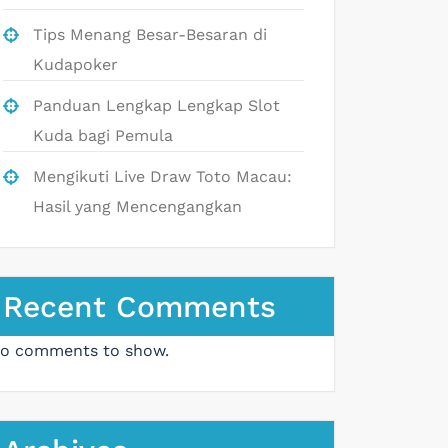
Tips Menang Besar-Besaran di
Kudapoker
Panduan Lengkap Lengkap Slot
Kuda bagi Pemula
Mengikuti Live Draw Toto Macau:
Hasil yang Mencengangkan
Recent Comments
o comments to show.