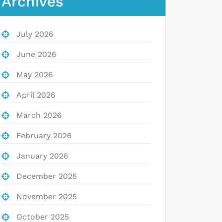
Archives
July 2026
June 2026
May 2026
April 2026
March 2026
February 2026
January 2026
December 2025
November 2025
October 2025