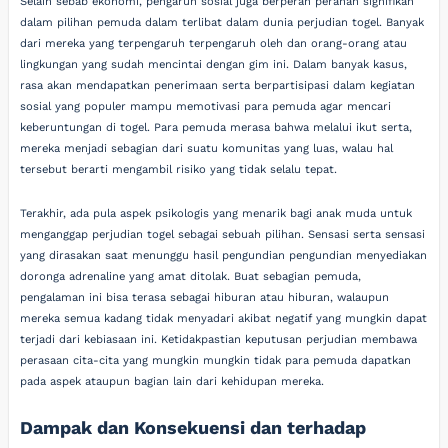
Selain sebab ekonomi, pengaruh sosial juga berperan peranan signifikan
dalam pilihan pemuda dalam terlibat dalam dunia perjudian togel. Banyak
dari mereka yang terpengaruh terpengaruh oleh dan orang-orang atau
lingkungan yang sudah mencintai dengan gim ini. Dalam banyak kasus,
rasa akan mendapatkan penerimaan serta berpartisipasi dalam kegiatan
sosial yang populer mampu memotivasi para pemuda agar mencari
keberuntungan di togel. Para pemuda merasa bahwa melalui ikut serta,
mereka menjadi sebagian dari suatu komunitas yang luas, walau hal
tersebut berarti mengambil risiko yang tidak selalu tepat.
Terakhir, ada pula aspek psikologis yang menarik bagi anak muda untuk
menganggap perjudian togel sebagai sebuah pilihan. Sensasi serta sensasi
yang dirasakan saat menunggu hasil pengundian pengundian menyediakan
doronga adrenaline yang amat ditolak. Buat sebagian pemuda,
pengalaman ini bisa terasa sebagai hiburan atau hiburan, walaupun
mereka semua kadang tidak menyadari akibat negatif yang mungkin dapat
terjadi dari kebiasaan ini. Ketidakpastian keputusan perjudian membawa
perasaan cita-cita yang mungkin mungkin tidak para pemuda dapatkan
pada aspek ataupun bagian lain dari kehidupan mereka.
Dampak dan Konsekuensi dan terhadap