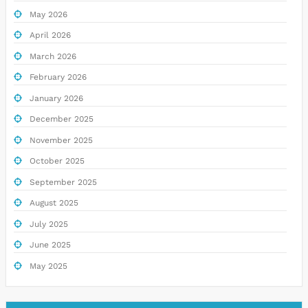
May 2026
April 2026
March 2026
February 2026
January 2026
December 2025
November 2025
October 2025
September 2025
August 2025
July 2025
June 2025
May 2025