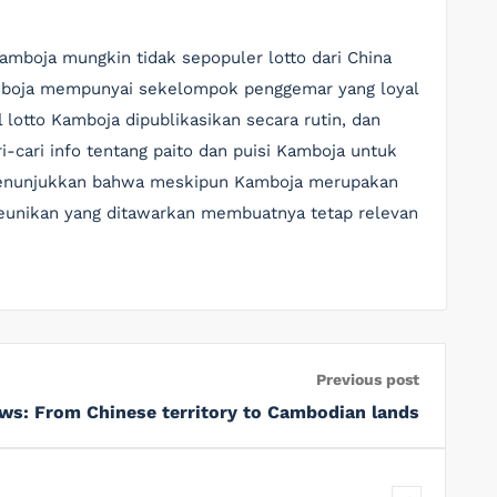
amboja mungkin tidak sepopuler lotto dari China
amboja mempunyai sekelompok penggemar yang loyal
 lotto Kamboja dipublikasikan secara rutin, dan
-cari info tentang paito dan puisi Kamboja untuk
menunjukkan bahwa meskipun Kamboja merupakan
 keunikan yang ditawarkan membuatnya tetap relevan
Previous post
aws: From Chinese territory to Cambodian lands