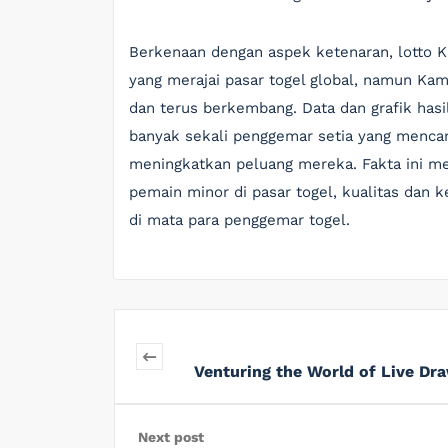
Berkenaan dengan aspek ketenaran, lotto K
yang merajai pasar togel global, namun K
dan terus berkembang. Data dan grafik hasil
banyak sekali penggemar setia yang mencari
meningkatkan peluang mereka. Fakta ini 
pemain minor di pasar togel, kualitas dan
di mata para penggemar togel.
Venturing the World of Live Dr
Next post