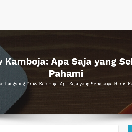
w Kamboja: Apa Saja yang S
Pahami
sil Langsung Draw Kamboja: Apa Saja yang Sebaiknya Harus 