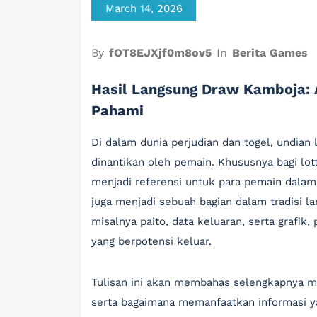
March 14, 2026
By
fOT8EJXjf0m8ov5
In
Berita Games
Hasil Langsung Draw Kamboja: 
Pahami
Di dalam dunia perjudian dan togel, undia
dinantikan oleh pemain. Khususnya bagi lot
menjadi referensi untuk para pemain dalam
juga menjadi sebuah bagian dalam tradisi l
misalnya paito, data keluaran, serta grafi
yang berpotensi keluar.
Tulisan ini akan membahas selengkapnya 
serta bagaimana memanfaatkan informasi 