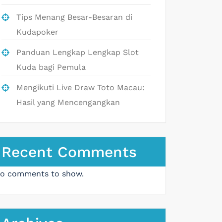
Tips Menang Besar-Besaran di
Kudapoker
Panduan Lengkap Lengkap Slot
Kuda bagi Pemula
Mengikuti Live Draw Toto Macau:
Hasil yang Mencengangkan
Recent Comments
o comments to show.