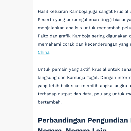
Hasil keluaran Kamboja juga sangat krusial 
Peserta yang berpengalaman tinggi biasan
menjalankan analisis untuk menambah pelu
Paito dan grafik Kamboja sering digunaka
memahami corak dan kecenderungan yang m
China
Untuk pemain yang aktif, krusial untuk sen
langsung dan Kamboja Togel. Dengan inform
yang lebih baik saat memilih angka-angka 
terhadap output dan data, peluang untuk
bertambah.
Perbandingan Pengundian
Negara-Negara Lain