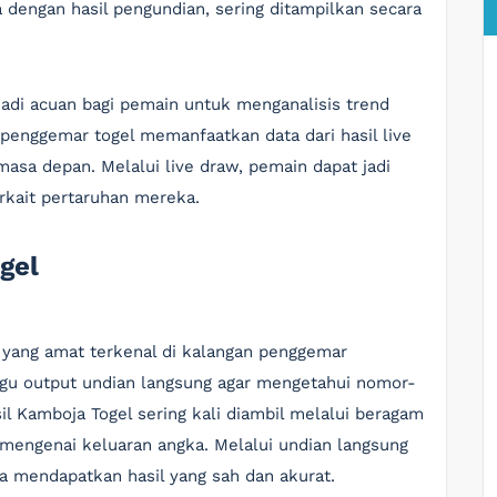
 dengan hasil pengundian, sering ditampilkan secara
jadi acuan bagi pemain untuk menganalisis trend
n penggemar togel memanfaatkan data dari hasil live
asa depan. Melalui live draw, pemain dapat jadi
rkait pertaruhan mereka.
gel
 yang amat terkenal di kalangan penggemar
ggu output undian langsung agar mengetahui nomor-
il Kamboja Togel sering kali diambil melalui beragam
 mengenai keluaran angka. Melalui undian langsung
sa mendapatkan hasil yang sah dan akurat.