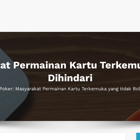
at Permainan Kartu Terkemu
Dihindari
Poker: Masyarakat Permainan Kartu Terkemuka yang tidak Bol