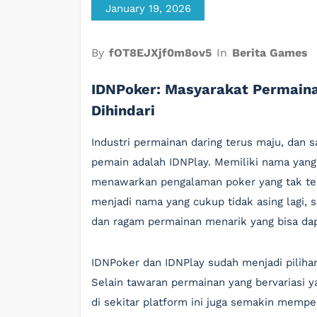
January 19, 2026
By
fOT8EJXjf0m8ov5
In
Berita Games
IDNPoker: Masyarakat Permaina
Dihindari
Industri permainan daring terus maju, dan 
pemain adalah IDNPlay. Memiliki nama yang 
menawarkan pengalaman poker yang tak ter
menjadi nama yang cukup tidak asing lagi,
dan ragam permainan menarik yang bisa dapa
IDNPoker dan IDNPlay sudah menjadi pilihan
Selain tawaran permainan yang bervariasi 
di sekitar platform ini juga semakin memperk