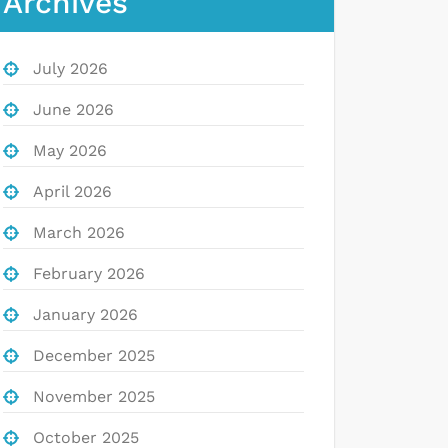
Archives
July 2026
June 2026
May 2026
April 2026
March 2026
February 2026
January 2026
December 2025
November 2025
October 2025