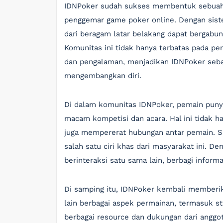
IDNPoker sudah sukses membentuk sebuah k
penggemar game poker online. Dengan sist
dari beragam latar belakang dapat bergabu
Komunitas ini tidak hanya terbatas pada per
dan pengalaman, menjadikan IDNPoker sebag
mengembangkan diri.
Di dalam komunitas IDNPoker, pemain pun
macam kompetisi dan acara. Hal ini tidak 
juga mempererat hubungan antar pemain. S
salah satu ciri khas dari masyarakat ini. De
berinteraksi satu sama lain, berbagi informa
Di samping itu, IDNPoker kembali member
lain berbagai aspek permainan, termasuk st
berbagai resource dan dukungan dari anggo