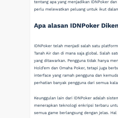
tentang apa yang menjadikan IDNPoker dan
perlu melewatkan peluang untuk ikut dala
Apa alasan IDNPoker Diken
IDNPoker telah menjadi salah satu platform
Tanah Air dan di mana saja global. Salah sa
yang ditawarkan. Pengguna tidak hanya meni
Hold’em dan Omaha Poker, tetapi juga berba
interface yang ramah pengguna dan kemuda
perhatian banyak pengguna dari semua kala
Keunggulan lain dari IDNPoker adalah siste
menerapkan teknologi enkripsi terbaru un
semua game berlangsung dengan jelas. Hal