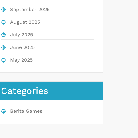
September 2025
August 2025
July 2025
June 2025
May 2025
Categories
Berita Games