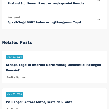
Thailand Slot Server: Panduan Lengkap untuk Pemula
Next post
Apa sih Togel SGP? Pedoman bagi Penggemar Togel
Related Posts
July 30, 2026
Kenapa Togel di Internet Berkembang Diminati di kalangan
Pemain?
Berita Games
July 30, 2026
Wali Togel: Antara Mitos, serta dan Fakta