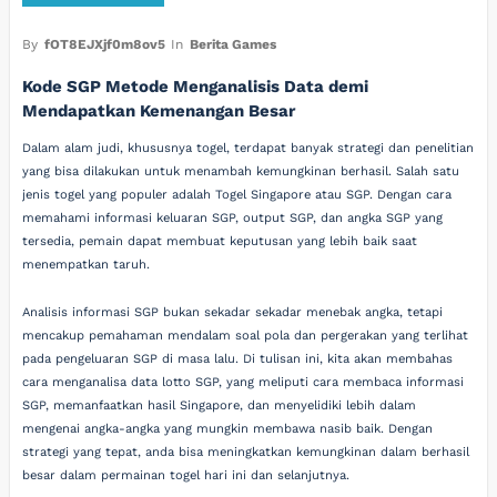
By
fOT8EJXjf0m8ov5
In
Berita Games
Kode SGP Metode Menganalisis Data demi
Mendapatkan Kemenangan Besar
Dalam alam judi, khususnya togel, terdapat banyak strategi dan penelitian
yang bisa dilakukan untuk menambah kemungkinan berhasil. Salah satu
jenis togel yang populer adalah Togel Singapore atau SGP. Dengan cara
memahami informasi keluaran SGP, output SGP, dan angka SGP yang
tersedia, pemain dapat membuat keputusan yang lebih baik saat
menempatkan taruh.
Analisis informasi SGP bukan sekadar sekadar menebak angka, tetapi
mencakup pemahaman mendalam soal pola dan pergerakan yang terlihat
pada pengeluaran SGP di masa lalu. Di tulisan ini, kita akan membahas
cara menganalisa data lotto SGP, yang meliputi cara membaca informasi
SGP, memanfaatkan hasil Singapore, dan menyelidiki lebih dalam
mengenai angka-angka yang mungkin membawa nasib baik. Dengan
strategi yang tepat, anda bisa meningkatkan kemungkinan dalam berhasil
besar dalam permainan togel hari ini dan selanjutnya.