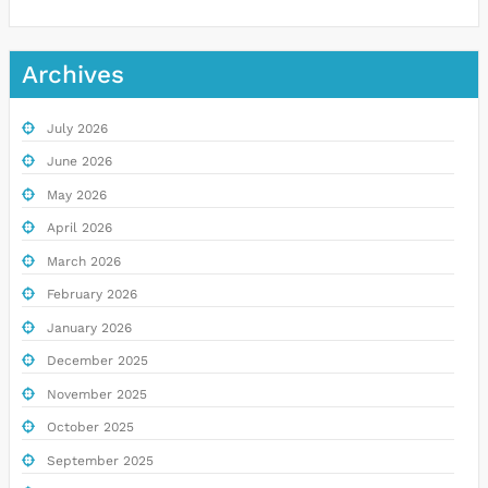
Archives
July 2026
June 2026
May 2026
April 2026
March 2026
February 2026
January 2026
December 2025
November 2025
October 2025
September 2025