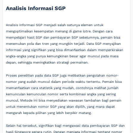
Analisis Informasi SGP
Analisis informasi SGP menjadi salah satunya elemen untuk
mengoptimalkan kesempatan menang di game lotre. Dengan cara
mempelajari hasil SGP dan pembayaran SGP sebelumnya, pemain bisa
menemukan pola dan tren yang mungkin terjadi. Data SGP menyajikan
informasi yang signifikan yang bisa dimanfaatkan dalam memperkirakan
angka-angka yang punya kemungkinan besar agar muncul pada masa
depan, sehingga meningkatkan strategi permainan.
Proses penelitian pada data SGP juga melibatkan pengolahan nomor-
nomor yang sudah muncul dalam periode waktu tertentu. Pemain bisa
memanfaatkan cara statistik yang mudah, contohnya melihat jumlah
kemunculan kemunculan nomor serta kombinasi angka yang sering
muncul. Metode ini bisa menyediakan wawasan tambahan bagi pemain
untuk menentukan nomor SGP yang akan dipilih, yang mana dapat
mengarah kepada pilihan yang lebih berpikir matang.
Selain hal tersebut, signifikan bagi mengawasi data pembayaran SGP dan
hasil Singapore secara rutin. Dengan menjaga informasi tentang nomor