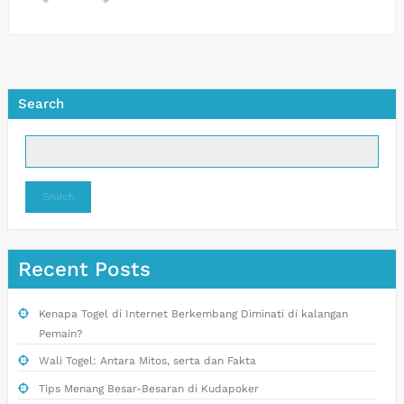
Search
Search
Recent Posts
Kenapa Togel di Internet Berkembang Diminati di kalangan
Pemain?
Wali Togel: Antara Mitos, serta dan Fakta
Tips Menang Besar-Besaran di Kudapoker