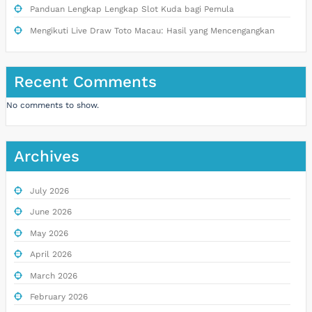
Panduan Lengkap Lengkap Slot Kuda bagi Pemula
Mengikuti Live Draw Toto Macau: Hasil yang Mencengangkan
Recent Comments
No comments to show.
Archives
July 2026
June 2026
May 2026
April 2026
March 2026
February 2026