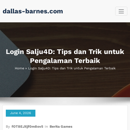
Skip
dallas-barnes.com
to
content
Login Salju4D: Tips dan Trik untuk
Pengalaman Terbaik
Home
»
Login Salju4D: Tips dan Trik untuk Pengalaman Terbaik
June 4, 2026
By
fOT8EJXjf0m8ov5
In
Berita Games