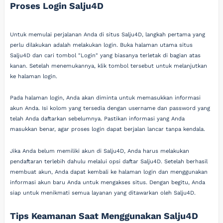
Proses Login Salju4D
Untuk memulai perjalanan Anda di situs Salju4D, langkah pertama yang
perlu dilakukan adalah melakukan login. Buka halaman utama situs
Salju4D dan cari tombol "Login" yang biasanya terletak di bagian atas
kanan. Setelah menemukannya, klik tombol tersebut untuk melanjutkan
ke halaman login.
Pada halaman login, Anda akan diminta untuk memasukkan informasi
akun Anda. Isi kolom yang tersedia dengan username dan password yang
telah Anda daftarkan sebelumnya. Pastikan informasi yang Anda
masukkan benar, agar proses login dapat berjalan lancar tanpa kendala.
Jika Anda belum memiliki akun di Salju4D, Anda harus melakukan
pendaftaran terlebih dahulu melalui opsi daftar Salju4D. Setelah berhasil
membuat akun, Anda dapat kembali ke halaman login dan menggunakan
informasi akun baru Anda untuk mengakses situs. Dengan begitu, Anda
siap untuk menikmati semua layanan yang ditawarkan oleh Salju4D.
Tips Keamanan Saat Menggunakan Salju4D