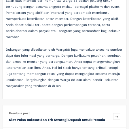
Salah satu manfaat dari komunitas Warga 88 adalah peluang untuk
terhubung dengan sesama anggota melalui berbagai platform dan event.
Pembicaraan yang aktif dan interaksi yang berdampak membantu
memperkuat keterikatan antar member. Dengan keterlibatan yang aktif,
Anda dapat selalu terupdate dengan perkembangan terbaru, serta
berkolaborasi dalam proyek atau program yang bermanfaat bagi seluruh
member.
Dukungan yang disediakan oleh Warga88 juga mencakup akses ke sumber
daya dan informasi yang berharga. Dengan kurikulum pelatihan, seminar,
dan akses ke mentor yang berpengalaman, Anda dapat mengembangkan
keterampilan dan ilmu Anda. Hal ini tidak hanya tentang pribadi, tetapi
juga tentang membangun relasi yang dapat mengangkat sesama menuju
kesuksesan. Bergabunglah dengan Warga 88 dan alami sendiri kekuatan
masyarakat yang terdapat di di sini.
Previous post
Slot Pulsa Indosat dan Tri: Strategi Deposit untuk Pemula