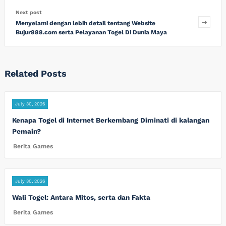
Next post
Menyelami dengan lebih detail tentang Website
Bujur888.com serta Pelayanan Togel Di Dunia Maya
Related Posts
July 30, 2026
Kenapa Togel di Internet Berkembang Diminati di kalangan
Pemain?
Berita Games
July 30, 2026
Wali Togel: Antara Mitos, serta dan Fakta
Berita Games