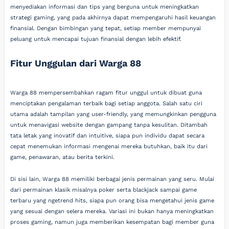
menyediakan informasi dan tips yang berguna untuk meningkatkan
strategi gaming, yang pada akhirnya dapat mempengaruhi hasil keuangan
finansial. Dengan bimbingan yang tepat, setiap member mempunyai
peluang untuk mencapai tujuan finansial dengan lebih efektif.
Fitur Unggulan dari Warga 88
Warga 88 mempersembahkan ragam fitur unggul untuk dibuat guna
menciptakan pengalaman terbaik bagi setiap anggota. Salah satu ciri
utama adalah tampilan yang user-friendly, yang memungkinkan pengguna
untuk menavigasi website dengan gampang tanpa kesulitan. Ditambah
tata letak yang inovatif dan intuitive, siapa pun individu dapat secara
cepat menemukan informasi mengenai mereka butuhkan, baik itu dari
game, penawaran, atau berita terkini.
Di sisi lain, Warga 88 memiliki berbagai jenis permainan yang seru. Mulai
dari permainan klasik misalnya poker serta blackjack sampai game
terbaru yang ngetrend hits, siapa pun orang bisa mengetahui jenis game
yang sesuai dengan selera mereka. Variasi ini bukan hanya meningkatkan
proses gaming, namun juga memberikan kesempatan bagi member guna