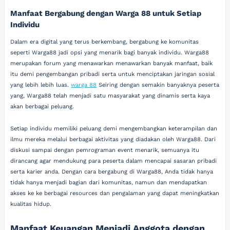
Manfaat Bergabung dengan Warga 88 untuk Setiap
Individu
Dalam era digital yang terus berkembang, bergabung ke komunitas
seperti Warga88 jadi opsi yang menarik bagi banyak individu. Warga88
merupakan forum yang menawarkan menawarkan banyak manfaat, baik
itu demi pengembangan pribadi serta untuk menciptakan jaringan sosial
yang lebih lebih luas.
warga 88
Seiring dengan semakin banyaknya peserta
yang, Warga88 telah menjadi satu masyarakat yang dinamis serta kaya
akan berbagai peluang.
Setiap individu memiliki peluang demi mengembangkan keterampilan dan
ilmu mereka melalui berbagai aktivitas yang diadakan oleh Warga88. Dari
diskusi sampai dengan pemrograman event menarik, semuanya itu
dirancang agar mendukung para peserta dalam mencapai sasaran pribadi
serta karier anda. Dengan cara bergabung di Warga88, Anda tidak hanya
tidak hanya menjadi bagian dari komunitas, namun dan mendapatkan
akses ke ke berbagai resources dan pengalaman yang dapat meningkatkan
kualitas hidup.
Manfaat Keuangan Menjadi Anggota dengan