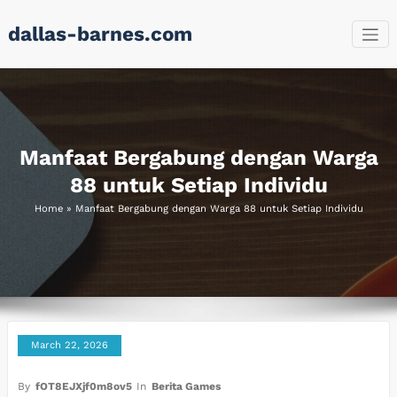
Skip
dallas-barnes.com
to
content
Manfaat Bergabung dengan Warga
88 untuk Setiap Individu
Home
»
Manfaat Bergabung dengan Warga 88 untuk Setiap Individu
March 22, 2026
By
fOT8EJXjf0m8ov5
In
Berita Games