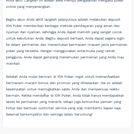
Anda aktif. Langkah ini adalah awal menuju pengalaman mengadu poker
online yang menyenangkan.
Begitu akun Anda aktif, langkah selanjutnya adalah melakukan deposit.
IDN Poker memberikan berbagai metode pembayaran yang aman dan
nyaman dan nyaman, sehingga Anda dapat memilih yang sangat cocok
untuk kebutuhan Anda. Begitu deposit berhasil, Anda dapat segera login
ke dalam permainan dan menentukan bermacam-macam jenis permainan
poker yang tersedia. Dengan menggunakan antarmuka yang ramah
pengguna, Anda dapat gampang menemukan permainan yang Anda mau
mainkan.
Setelah Anda mulai bermain di IDN Poker, ingat untuk memanfaatkan
bermacam-macam bonus dan promosi yang ditawarkan. Hal ini adalah
kesempatan untuk meningkatkan saldo Anda dan memperluas waktu
bermain. Ketika mendaftar di IDN Poker, Anda tidak hanya mendapatkan
akses ke permainan yang menarik, tetapi juga komunitas pemain yang
hidup dan bantuan customer service yang siap membantu kapan saja.
Selamat berkompetisi dan semoga selalu beruntung!