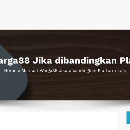
rga88 Jika dibandingkan Pl
Home
»
Manfaat Warga88 Jika dibandingkan Platform Lain