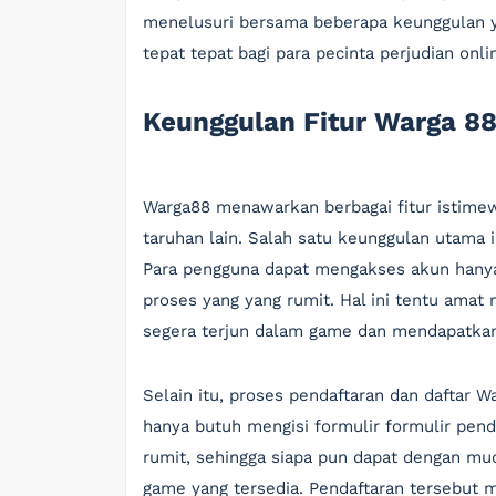
menelusuri bersama beberapa keunggulan 
tepat tepat bagi para pecinta perjudian onli
Keunggulan Fitur Warga 8
Warga88 menawarkan berbagai fitur istim
taruhan lain. Salah satu keunggulan utama i
Para pengguna dapat mengakses akun hany
proses yang yang rumit. Hal ini tentu amat
segera terjun dalam game dan mendapatka
Selain itu, proses pendaftaran dan daftar 
hanya butuh mengisi formulir formulir pend
rumit, sehingga siapa pun dapat dengan 
game yang tersedia. Pendaftaran tersebut 