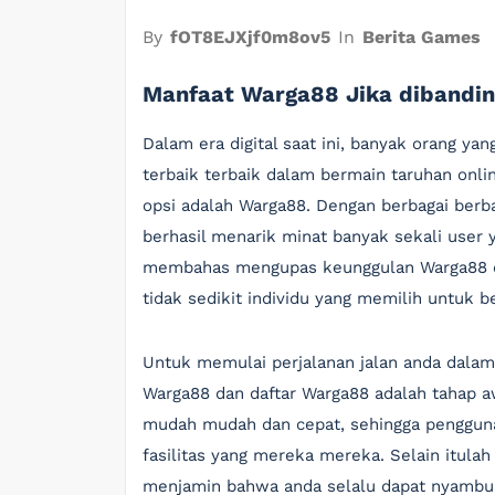
By
fOT8EJXjf0m8ov5
In
Berita Games
Manfaat Warga88 Jika dibandin
Dalam era digital saat ini, banyak orang y
terbaik terbaik dalam bermain taruhan onli
opsi adalah Warga88. Dengan berbagai berba
berhasil menarik minat banyak sekali user y
membahas mengupas keunggulan Warga88 di
tidak sedikit individu yang memilih untuk b
Untuk memulai perjalanan jalan anda dalam 
Warga88 dan daftar Warga88 adalah tahap 
mudah mudah dan cepat, sehingga penggun
fasilitas yang mereka mereka. Selain itulah 
menjamin bahwa anda selalu dapat nyambung