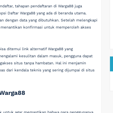
daftar, tahapan pendaftaran di Warga88 juga
opsi Daftar Warga88 yang ada di beranda utama.
an dengan data yang dibutuhkan. Setelah melengkapi
h menantikan konfirmasi untuk memperoleh akses
sa ditemui link alternatif Warga88 yang
mengalami kesulitan dalam masuk, pengguna dapat
gakses situs tanpa hambatan. Hal ini menjamin
s dari kendala teknis yang sering dijumpai di situs
 Warga88
ink untuk agar memastikan bahwa para penggunanya