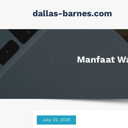
Skip
dallas-barnes.com
to
content
Manfaat Wa
July 22, 2025