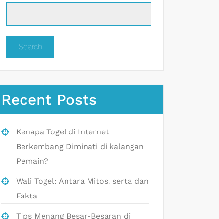
Search
Recent Posts
Kenapa Togel di Internet
Berkembang Diminati di kalangan
Pemain?
Wali Togel: Antara Mitos, serta dan
Fakta
Tips Menang Besar-Besaran di