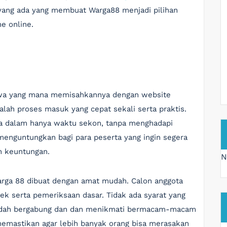
yang ada yang membuat Warga88 menjadi pilihan
ne online.
8
ewa yang mana memisahkannya dengan website
alah proses masuk yang cepat sekali serta praktis.
a dalam hanya waktu sekon, tanpa menghadapi
 menguntungkan bagi para peserta yang ingin segera
n keuntungan.
N
Warga 88 dibuat dengan amat mudah. Calon anggota
ek serta pemeriksaan dasar. Tidak ada syarat yang
mudah bergabung dan dan menikmati bermacam-macam
memastikan agar lebih banyak orang bisa merasakan