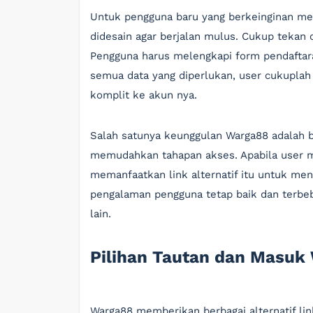
Untuk pengguna baru yang berkeinginan men
didesain agar berjalan mulus. Cukup tekan 
Pengguna harus melengkapi form pendaftar
semua data yang diperlukan, user cukupla
komplit ke akun nya.
Salah satunya keunggulan Warga88 adalah bi
memudahkan tahapan akses. Apabila user 
memanfaatkan link alternatif itu untuk men
pengalaman pengguna tetap baik dan terbeba
lain.
Pilihan Tautan dan Masuk
Warga88 memberikan berbagai alternatif l