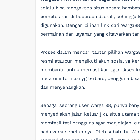
selalu bisa mengakses situs secara hambat
pemblokiran di beberapa daerah, sehingga kr
digunakan. Dengan pilihan link dari Warga88
permainan dan layanan yang ditawarkan tan
Proses dalam mencari tautan pilihan Warga
resmi ataupun mengikuti akun sosial yg ker
membantu untuk memastikan agar akses ke d
melalui informasi yg terbaru, pengguna bi
dan menyenangkan.
Sebagai seorang user Warga 88, punya bany
menyediakan jalan keluar jika situs utama t
memfasilitasi pengguna agar menjelajahi c
pada versi sebelumnya. Oleh sebab itu, W