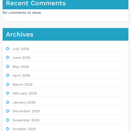
Recent Comments
No comments to show.
Archives
July 2026
June 2026
May 2026
April 2026
March 2026
February 2026
January 2026
December 2025
November 2025
October 2025