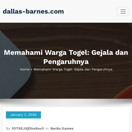
Skip
dallas-barnes.com
to
content
Memahami Warga Togel: Gejala dan
Pengaruhnya
Home
»
Memahami Warga Togel: Gejala dan Pengaruhnya
January 2, 2026
By
fOT8EJXjf0m8ov5
In
Berita Games