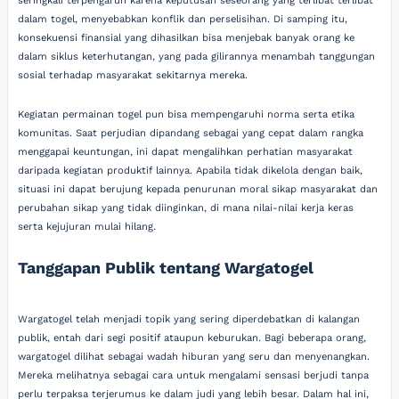
seringkali terpengaruh karena keputusan seseorang yang terlibat terlibat
dalam togel, menyebabkan konflik dan perselisihan. Di samping itu,
konsekuensi finansial yang dihasilkan bisa menjebak banyak orang ke
dalam siklus keterhutangan, yang pada gilirannya menambah tanggungan
sosial terhadap masyarakat sekitarnya mereka.
Kegiatan permainan togel pun bisa mempengaruhi norma serta etika
komunitas. Saat perjudian dipandang sebagai yang cepat dalam rangka
menggapai keuntungan, ini dapat mengalihkan perhatian masyarakat
daripada kegiatan produktif lainnya. Apabila tidak dikelola dengan baik,
situasi ini dapat berujung kepada penurunan moral sikap masyarakat dan
perubahan sikap yang tidak diinginkan, di mana nilai-nilai kerja keras
serta kejujuran mulai hilang.
Tanggapan Publik tentang Wargatogel
Wargatogel telah menjadi topik yang sering diperdebatkan di kalangan
publik, entah dari segi positif ataupun keburukan. Bagi beberapa orang,
wargatogel dilihat sebagai wadah hiburan yang seru dan menyenangkan.
Mereka melihatnya sebagai cara untuk mengalami sensasi berjudi tanpa
perlu terpaksa terjerumus ke dalam judi yang lebih besar. Dalam hal ini,