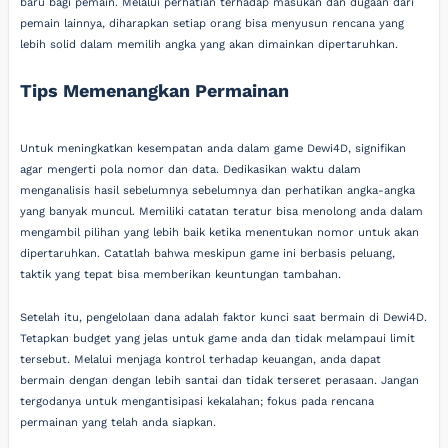
baru bagi pemain. Melalui perhatian terhadap masukan dan dugaan dari
pemain lainnya, diharapkan setiap orang bisa menyusun rencana yang
lebih solid dalam memilih angka yang akan dimainkan dipertaruhkan.
Tips Memenangkan Permainan
Untuk meningkatkan kesempatan anda dalam game Dewi4D, signifikan
agar mengerti pola nomor dan data. Dedikasikan waktu dalam
menganalisis hasil sebelumnya sebelumnya dan perhatikan angka-angka
yang banyak muncul. Memiliki catatan teratur bisa menolong anda dalam
mengambil pilihan yang lebih baik ketika menentukan nomor untuk akan
dipertaruhkan. Catatlah bahwa meskipun game ini berbasis peluang,
taktik yang tepat bisa memberikan keuntungan tambahan.
Setelah itu, pengelolaan dana adalah faktor kunci saat bermain di Dewi4D.
Tetapkan budget yang jelas untuk game anda dan tidak melampaui limit
tersebut. Melalui menjaga kontrol terhadap keuangan, anda dapat
bermain dengan dengan lebih santai dan tidak terseret perasaan. Jangan
tergodanya untuk mengantisipasi kekalahan; fokus pada rencana
permainan yang telah anda siapkan.