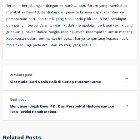
Terakhir, bergabunglah dengan komunitas atau forum yang membahas
membahas Dewi4D. Berdialog dari peserta lainnya dapat memberikan
pemahaman baru dan taktik yang tidak anda pikirkan. Minta pendapat
dari pemain berpengalaman dan ikutlah mempelajari berbagai teknik yang
gunakan gunakan dalam rangka meningkatkan kesempatan untuk menang.
Kesuksesan dalam permainan ini bukan hanya tergantung kepada nasib,
melainkan juga pada ilmu dan strategi yang sesuai.
Previous post
Slot Kuda: Cari Nasib Baik di Setiap Putaran Game
Next post
Menyusuri Jejak Dewi 4D: Dari Perspektif Historis sampai
Tren Terkini Penuh Makna.
Related Posts