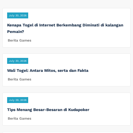
July 30, 2026
Kenapa Togel di Internet Berkembang Diminati di kalangan
Pemain?
Berita Games
July 30, 2026
Wali Togel: Antara Mitos, serta dan Fakta
Berita Games
July 29, 2026
Tips Menang Besar-Besaran di Kudapoker
Berita Games