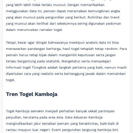
yang lebih lebih tidak terlalu muncul. Dengan memanfaatkan
menggunakan data ini, pemain dapat meramalkan kemungkinan angka
yang akan muncul pada pengundian yang berikut. Rutinitas dan trend
yang muncul akan terlihat dari sebelumnya sering digunakan pedoman
dalam merumuskan ramalan togel.
Tetapi, besar agar diingat bahwasanya meskipun analisis data ini bisa
menawarkan pandangan berharga, hasil togel tetaplah tetap random. Para
pemain harus tetap bijak dalam mengambil keputusan serta jangan
terlalu bergantung pada statistik. Mengetahui serta mempelajari
informasi togel Tiongkok adalah langkah pertama yang baik, namun masih
diperlukan cara yang realistis serta bertanggung jawab dalam memainkan
togel.
Tren Togel Kamboja
Togel Kamboja semakin menjadi perhatian banyak sekali partisipan
perjudian, terutama pada area Asia. Data keluaran Kamboja
mengindikasikan jalur kenaikan pemain yang beraktivitas, baik-baik di
rantau maupun luar negeri. Event pengundian langsung Kamboja kini