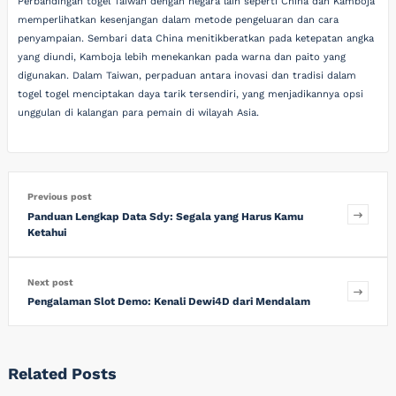
Perbandingan togel Taiwan dengan negara lain seperti China dan Kamboja
memperlihatkan kesenjangan dalam metode pengeluaran dan cara
penyampaian. Sembari data China menitikberatkan pada ketepatan angka
yang diundi, Kamboja lebih menekankan pada warna dan paito yang
digunakan. Dalam Taiwan, perpaduan antara inovasi dan tradisi dalam
togel togel menciptakan daya tarik tersendiri, yang menjadikannya opsi
unggulan di kalangan para pemain di wilayah Asia.
Previous post
Panduan Lengkap Data Sdy: Segala yang Harus Kamu
Ketahui
Next post
Pengalaman Slot Demo: Kenali Dewi4D dari Mendalam
Related Posts