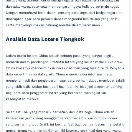
output yang diumumkan di setiap negara, dan bagaimana kebudayaan
dan adat warga setempat mempengaruhi gaya individu bermain togel.
Dengan memahami lebih dalam tentang data togel dari ketiga negara ini,
diharapkan agar para pemain dapat mengambil keputusan yang lebih
serta menyempurnakan peluang mereka dalam permainan.
Analisis Data Lotere Tiongkok
Dalam dunia lotere, China adalah sebuah pasar yang sangat begitu
menarik dalam pandangan. Statistik lotere yang keluar melalui live draw
China biasanya mencerminkan corak dan tren yang bisa diteliti. Penyedia
data seperti halnya data paito China menyediakan informasi detail
mengenai hasil dan pengeluaran, agar para pemain dapat membuat taktik
yang lebih baik. Setiap hasil dari hasil dari ini bisa jadi pedoman penting
bagi para para penggemar lotere yang berharap meningkatkan
kesempatan mereka.
Salah satu hal yang menarik perhatian dari data togel China adalah
keberadaan grafik yang menggambarkan menampilkan nomor-nomor
yang sering muncul. Grafik ini bermanfaat bagi pemain dalam mengetahui
nomor mana yang memiliki memiliki keteraturan tinggi dan yang mana