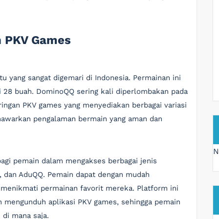
n PKV Games
 yang sangat digemari di Indonesia. Permainan ini
i 28 buah. DominoQQ sering kali diperlombakan pada
aringan PKV games yang menyediakan berbagai variasi
nawarkan pengalaman bermain yang aman dan
N
gi pemain dalam mengakses berbagai jenis
, dan AduQQ. Pemain dapat dengan mudah
menikmati permainan favorit mereka. Platform ini
an mengunduh aplikasi PKV games, sehingga pemain
di mana saja.