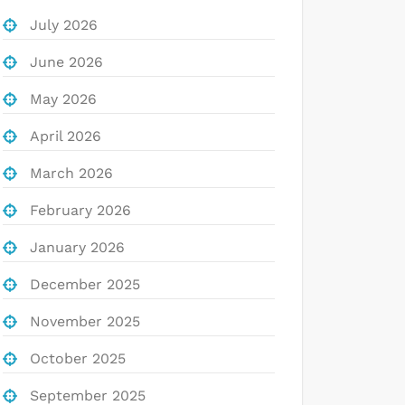
July 2026
June 2026
May 2026
April 2026
March 2026
February 2026
January 2026
December 2025
November 2025
October 2025
September 2025