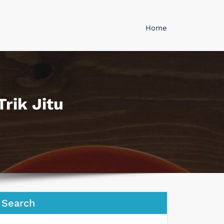
Home
rik Jitu
Search