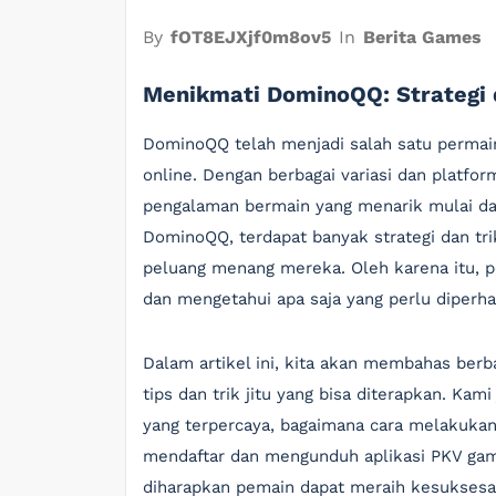
By
fOT8EJXjf0m8ov5
In
Berita Games
Menikmati DominoQQ: Strategi d
DominoQQ telah menjadi salah satu permain
online. Dengan berbagai variasi dan platfo
pengalaman bermain yang menarik mulai d
DominoQQ, terdapat banyak strategi dan t
peluang menang mereka. Oleh karena itu, 
dan mengetahui apa saja yang perlu diperha
Dalam artikel ini, kita akan membahas be
tips dan trik jitu yang bisa diterapkan. Ka
yang terpercaya, bagaimana cara melakukan 
mendaftar dan mengunduh aplikasi PKV ga
diharapkan pemain dapat meraih kesukses