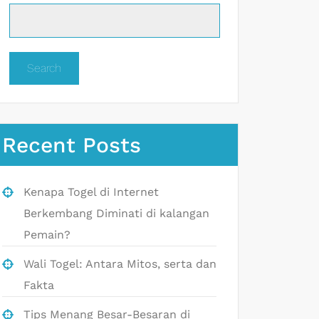
Search
Recent Posts
Kenapa Togel di Internet
Berkembang Diminati di kalangan
Pemain?
Wali Togel: Antara Mitos, serta dan
Fakta
Tips Menang Besar-Besaran di