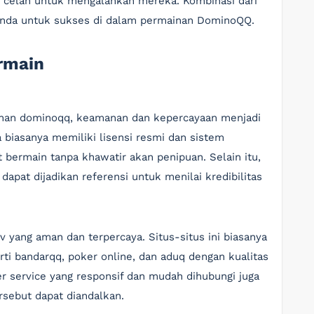
 celah untuk mengalahkan mereka. Kombinasi dari
 Anda untuk sukses di dalam permainan DominoQQ.
rmain
inan dominoqq, keamanan dan kepercayaan menjadi
a biasanya memiliki lisensi resmi dan sistem
bermain tanpa khawatir akan penipuan. Selain itu,
dapat dijadikan referensi untuk menilai kredibilitas
v yang aman dan terpercaya. Situs-situs ini biasanya
ti bandarqq, poker online, dan aduq dengan kualitas
r service yang responsif dan mudah dihubungi juga
rsebut dapat diandalkan.