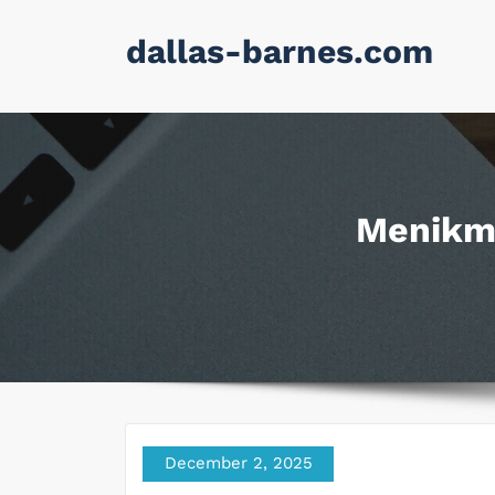
Skip
dallas-barnes.com
to
content
Menikma
December 2, 2025