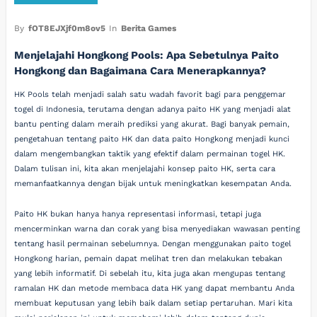
By
fOT8EJXjf0m8ov5
In
Berita Games
Menjelajahi Hongkong Pools: Apa Sebetulnya Paito
Hongkong dan Bagaimana Cara Menerapkannya?
HK Pools telah menjadi salah satu wadah favorit bagi para penggemar
togel di Indonesia, terutama dengan adanya paito HK yang menjadi alat
bantu penting dalam meraih prediksi yang akurat. Bagi banyak pemain,
pengetahuan tentang paito HK dan data paito Hongkong menjadi kunci
dalam mengembangkan taktik yang efektif dalam permainan togel HK.
Dalam tulisan ini, kita akan menjelajahi konsep paito HK, serta cara
memanfaatkannya dengan bijak untuk meningkatkan kesempatan Anda.
Paito HK bukan hanya hanya representasi informasi, tetapi juga
mencerminkan warna dan corak yang bisa menyediakan wawasan penting
tentang hasil permainan sebelumnya. Dengan menggunakan paito togel
Hongkong harian, pemain dapat melihat tren dan melakukan tebakan
yang lebih informatif. Di sebelah itu, kita juga akan mengupas tentang
ramalan HK dan metode membaca data HK yang dapat membantu Anda
membuat keputusan yang lebih baik dalam setiap pertaruhan. Mari kita