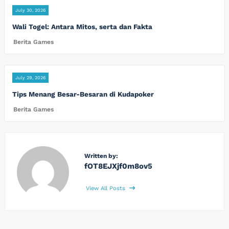
July 30, 2026
Wali Togel: Antara Mitos, serta dan Fakta
Berita Games
July 29, 2026
Tips Menang Besar-Besaran di Kudapoker
Berita Games
Written by:
fOT8EJXjf0m8ov5
View All Posts