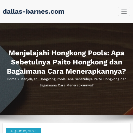
Skip
dallas-barnes.com
to
content
Menjelajahi Hongkong Pools: Apa
Sebetulnya Paito Hongkong dan
Bagaimana Cara Menerapkannya?
Home
»
Menjelajahi Hongkong Pools: Apa Sebetulnya Paito Hongkong dan
Bagaimana Cara Menerapkannya?
August 12, 2025