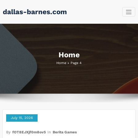
Skip
dallas-barnes.com
to
content
Home
Home
»
Page 4
July 15, 2026
By
fOT8EJXjf0m8ov5
In
Berita Games