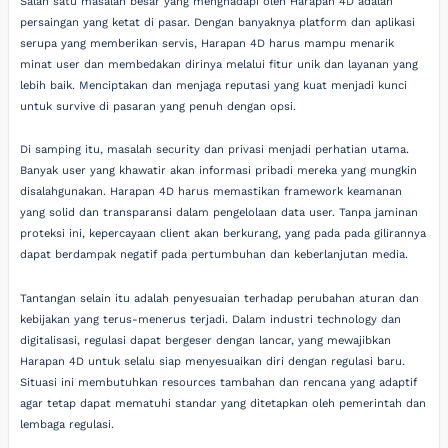
Salah satu masalah besar yang menghadapi oleh Harapan 4D adalah
persaingan yang ketat di pasar. Dengan banyaknya platform dan aplikasi
serupa yang memberikan servis, Harapan 4D harus mampu menarik
minat user dan membedakan dirinya melalui fitur unik dan layanan yang
lebih baik. Menciptakan dan menjaga reputasi yang kuat menjadi kunci
untuk survive di pasaran yang penuh dengan opsi.
Di samping itu, masalah security dan privasi menjadi perhatian utama.
Banyak user yang khawatir akan informasi pribadi mereka yang mungkin
disalahgunakan. Harapan 4D harus memastikan framework keamanan
yang solid dan transparansi dalam pengelolaan data user. Tanpa jaminan
proteksi ini, kepercayaan client akan berkurang, yang pada pada gilirannya
dapat berdampak negatif pada pertumbuhan dan keberlanjutan media.
Tantangan selain itu adalah penyesuaian terhadap perubahan aturan dan
kebijakan yang terus-menerus terjadi. Dalam industri technology dan
digitalisasi, regulasi dapat bergeser dengan lancar, yang mewajibkan
Harapan 4D untuk selalu siap menyesuaikan diri dengan regulasi baru.
Situasi ini membutuhkan resources tambahan dan rencana yang adaptif
agar tetap dapat mematuhi standar yang ditetapkan oleh pemerintah dan
lembaga regulasi.