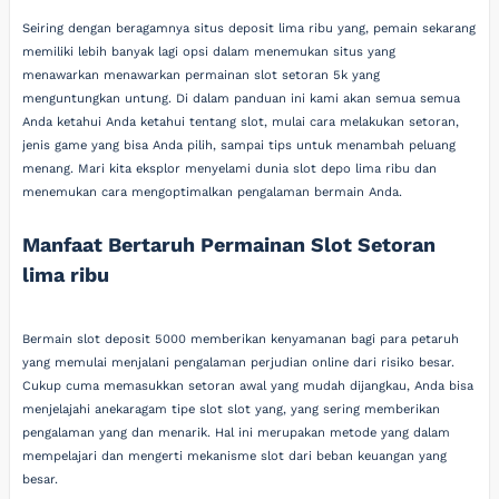
Seiring dengan beragamnya situs deposit lima ribu yang, pemain sekarang
memiliki lebih banyak lagi opsi dalam menemukan situs yang
menawarkan menawarkan permainan slot setoran 5k yang
menguntungkan untung. Di dalam panduan ini kami akan semua semua
Anda ketahui Anda ketahui tentang slot, mulai cara melakukan setoran,
jenis game yang bisa Anda pilih, sampai tips untuk menambah peluang
menang. Mari kita eksplor menyelami dunia slot depo lima ribu dan
menemukan cara mengoptimalkan pengalaman bermain Anda.
Manfaat Bertaruh Permainan Slot Setoran
lima ribu
Bermain slot deposit 5000 memberikan kenyamanan bagi para petaruh
yang memulai menjalani pengalaman perjudian online dari risiko besar.
Cukup cuma memasukkan setoran awal yang mudah dijangkau, Anda bisa
menjelajahi anekaragam tipe slot slot yang, yang sering memberikan
pengalaman yang dan menarik. Hal ini merupakan metode yang dalam
mempelajari dan mengerti mekanisme slot dari beban keuangan yang
besar.