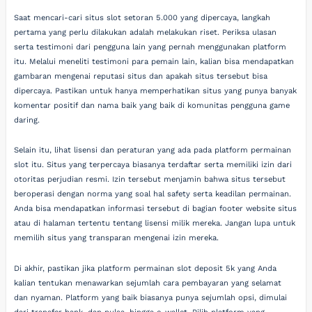
Saat mencari-cari situs slot setoran 5.000 yang dipercaya, langkah
pertama yang perlu dilakukan adalah melakukan riset. Periksa ulasan
serta testimoni dari pengguna lain yang pernah menggunakan platform
itu. Melalui meneliti testimoni para pemain lain, kalian bisa mendapatkan
gambaran mengenai reputasi situs dan apakah situs tersebut bisa
dipercaya. Pastikan untuk hanya memperhatikan situs yang punya banyak
komentar positif dan nama baik yang baik di komunitas pengguna game
daring.
Selain itu, lihat lisensi dan peraturan yang ada pada platform permainan
slot itu. Situs yang terpercaya biasanya terdaftar serta memiliki izin dari
otoritas perjudian resmi. Izin tersebut menjamin bahwa situs tersebut
beroperasi dengan norma yang soal hal safety serta keadilan permainan.
Anda bisa mendapatkan informasi tersebut di bagian footer website situs
atau di halaman tertentu tentang lisensi milik mereka. Jangan lupa untuk
memilih situs yang transparan mengenai izin mereka.
Di akhir, pastikan jika platform permainan slot deposit 5k yang Anda
kalian tentukan menawarkan sejumlah cara pembayaran yang selamat
dan nyaman. Platform yang baik biasanya punya sejumlah opsi, dimulai