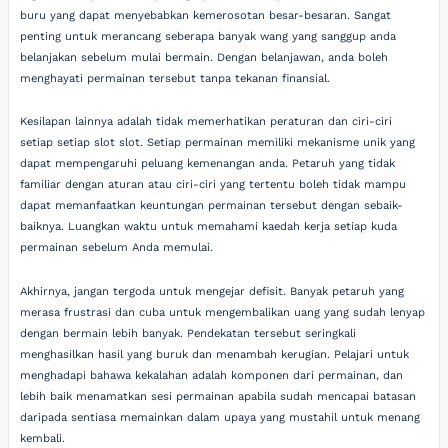
buru yang dapat menyebabkan kemerosotan besar-besaran. Sangat
penting untuk merancang seberapa banyak wang yang sanggup anda
belanjakan sebelum mulai bermain. Dengan belanjawan, anda boleh
menghayati permainan tersebut tanpa tekanan finansial.
Kesilapan lainnya adalah tidak memerhatikan peraturan dan ciri-ciri
setiap setiap slot slot. Setiap permainan memiliki mekanisme unik yang
dapat mempengaruhi peluang kemenangan anda. Petaruh yang tidak
familiar dengan aturan atau ciri-ciri yang tertentu boleh tidak mampu
dapat memanfaatkan keuntungan permainan tersebut dengan sebaik-
baiknya. Luangkan waktu untuk memahami kaedah kerja setiap kuda
permainan sebelum Anda memulai.
Akhirnya, jangan tergoda untuk mengejar defisit. Banyak petaruh yang
merasa frustrasi dan cuba untuk mengembalikan uang yang sudah lenyap
dengan bermain lebih banyak. Pendekatan tersebut seringkali
menghasilkan hasil yang buruk dan menambah kerugian. Pelajari untuk
menghadapi bahawa kekalahan adalah komponen dari permainan, dan
lebih baik menamatkan sesi permainan apabila sudah mencapai batasan
daripada sentiasa memainkan dalam upaya yang mustahil untuk menang
kembali.