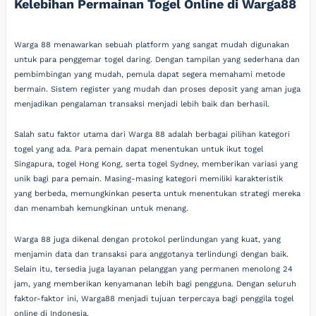
Kelebihan Permainan Togel Online di Warga88
Warga 88 menawarkan sebuah platform yang sangat mudah digunakan
untuk para penggemar togel daring. Dengan tampilan yang sederhana dan
pembimbingan yang mudah, pemula dapat segera memahami metode
bermain. Sistem register yang mudah dan proses deposit yang aman juga
menjadikan pengalaman transaksi menjadi lebih baik dan berhasil.
Salah satu faktor utama dari Warga 88 adalah berbagai pilihan kategori
togel yang ada. Para pemain dapat menentukan untuk ikut togel
Singapura, togel Hong Kong, serta togel Sydney, memberikan variasi yang
unik bagi para pemain. Masing-masing kategori memiliki karakteristik
yang berbeda, memungkinkan peserta untuk menentukan strategi mereka
dan menambah kemungkinan untuk menang.
Warga 88 juga dikenal dengan protokol perlindungan yang kuat, yang
menjamin data dan transaksi para anggotanya terlindungi dengan baik.
Selain itu, tersedia juga layanan pelanggan yang permanen menolong 24
jam, yang memberikan kenyamanan lebih bagi pengguna. Dengan seluruh
faktor-faktor ini, Warga88 menjadi tujuan terpercaya bagi penggila togel
online di Indonesia.