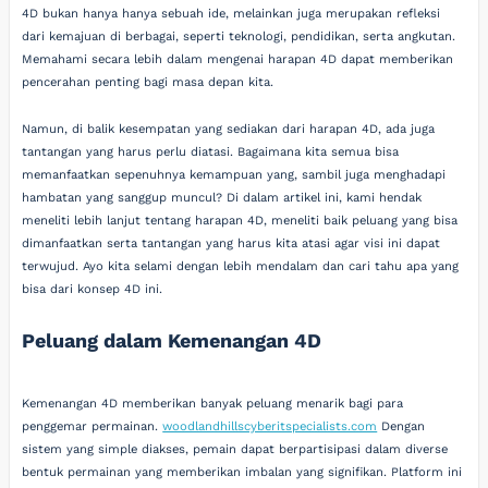
4D bukan hanya hanya sebuah ide, melainkan juga merupakan refleksi
dari kemajuan di berbagai, seperti teknologi, pendidikan, serta angkutan.
Memahami secara lebih dalam mengenai harapan 4D dapat memberikan
pencerahan penting bagi masa depan kita.
Namun, di balik kesempatan yang sediakan dari harapan 4D, ada juga
tantangan yang harus perlu diatasi. Bagaimana kita semua bisa
memanfaatkan sepenuhnya kemampuan yang, sambil juga menghadapi
hambatan yang sanggup muncul? Di dalam artikel ini, kami hendak
meneliti lebih lanjut tentang harapan 4D, meneliti baik peluang yang bisa
dimanfaatkan serta tantangan yang harus kita atasi agar visi ini dapat
terwujud. Ayo kita selami dengan lebih mendalam dan cari tahu apa yang
bisa dari konsep 4D ini.
Peluang dalam Kemenangan 4D
Kemenangan 4D memberikan banyak peluang menarik bagi para
penggemar permainan.
woodlandhillscyberitspecialists.com
Dengan
sistem yang simple diakses, pemain dapat berpartisipasi dalam diverse
bentuk permainan yang memberikan imbalan yang signifikan. Platform ini