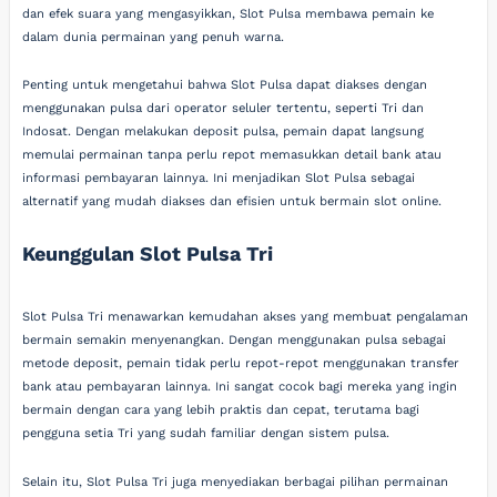
dan efek suara yang mengasyikkan, Slot Pulsa membawa pemain ke
dalam dunia permainan yang penuh warna.
Penting untuk mengetahui bahwa Slot Pulsa dapat diakses dengan
menggunakan pulsa dari operator seluler tertentu, seperti Tri dan
Indosat. Dengan melakukan deposit pulsa, pemain dapat langsung
memulai permainan tanpa perlu repot memasukkan detail bank atau
informasi pembayaran lainnya. Ini menjadikan Slot Pulsa sebagai
alternatif yang mudah diakses dan efisien untuk bermain slot online.
Keunggulan Slot Pulsa Tri
Slot Pulsa Tri menawarkan kemudahan akses yang membuat pengalaman
bermain semakin menyenangkan. Dengan menggunakan pulsa sebagai
metode deposit, pemain tidak perlu repot-repot menggunakan transfer
bank atau pembayaran lainnya. Ini sangat cocok bagi mereka yang ingin
bermain dengan cara yang lebih praktis dan cepat, terutama bagi
pengguna setia Tri yang sudah familiar dengan sistem pulsa.
Selain itu, Slot Pulsa Tri juga menyediakan berbagai pilihan permainan