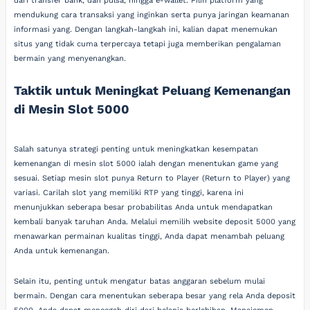
dari transfer bank, dan pulsa, hingga e-wallet. Pilih platform yang
mendukung cara transaksi yang inginkan serta punya jaringan keamanan
informasi yang. Dengan langkah-langkah ini, kalian dapat menemukan
situs yang tidak cuma terpercaya tetapi juga memberikan pengalaman
bermain yang menyenangkan.
Taktik untuk Meningkat Peluang Kemenangan
di Mesin Slot 5000
Salah satunya strategi penting untuk meningkatkan kesempatan
kemenangan di mesin slot 5000 ialah dengan menentukan game yang
sesuai. Setiap mesin slot punya Return to Player (Return to Player) yang
variasi. Carilah slot yang memiliki RTP yang tinggi, karena ini
menunjukkan seberapa besar probabilitas Anda untuk mendapatkan
kembali banyak taruhan Anda. Melalui memilih website deposit 5000 yang
menawarkan permainan kualitas tinggi, Anda dapat menambah peluang
Anda untuk kemenangan.
Selain itu, penting untuk mengatur batas anggaran sebelum mulai
bermain. Dengan cara menentukan seberapa besar yang rela Anda deposit