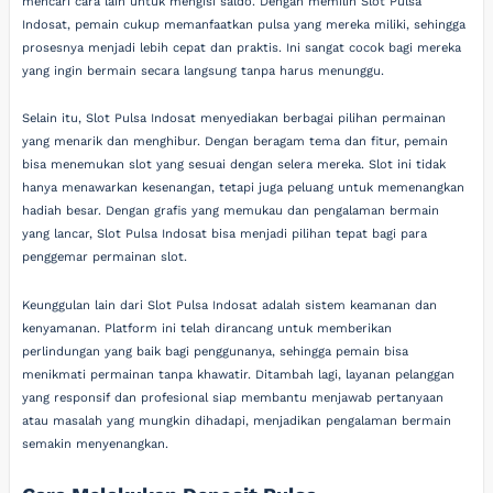
mencari cara lain untuk mengisi saldo. Dengan memilih Slot Pulsa
Indosat, pemain cukup memanfaatkan pulsa yang mereka miliki, sehingga
prosesnya menjadi lebih cepat dan praktis. Ini sangat cocok bagi mereka
yang ingin bermain secara langsung tanpa harus menunggu.
Selain itu, Slot Pulsa Indosat menyediakan berbagai pilihan permainan
yang menarik dan menghibur. Dengan beragam tema dan fitur, pemain
bisa menemukan slot yang sesuai dengan selera mereka. Slot ini tidak
hanya menawarkan kesenangan, tetapi juga peluang untuk memenangkan
hadiah besar. Dengan grafis yang memukau dan pengalaman bermain
yang lancar, Slot Pulsa Indosat bisa menjadi pilihan tepat bagi para
penggemar permainan slot.
Keunggulan lain dari Slot Pulsa Indosat adalah sistem keamanan dan
kenyamanan. Platform ini telah dirancang untuk memberikan
perlindungan yang baik bagi penggunanya, sehingga pemain bisa
menikmati permainan tanpa khawatir. Ditambah lagi, layanan pelanggan
yang responsif dan profesional siap membantu menjawab pertanyaan
atau masalah yang mungkin dihadapi, menjadikan pengalaman bermain
semakin menyenangkan.