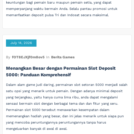
keuntungan bagi pemain baru maupun pemain setia, yang dapat
memperpanjang waktu bermain Anda. Selalu pantau promosi untuk
memanfaatkan deposit pulsa Tri dan Indosat secara maksimal.
July 14, 2026
By
fOT8EJXjf0m8ov5
In
Berita Games
Menangkan Besar dengan Permainan Slot Deposit
5000: Panduan Komprehensif
Dalam alam game judi daring, permainan slot setoran 5000 menjadi salah
satu opsi yang menarik untuk pemain. Dengan adanya minimal deposit
yang terjangkau, yaitu hanya cuma lima ribu, anda dapat mengalami
sensasi bermain slot dengan berbagai tema dan dan fitur yang seru.
Permainan slot 5000 tersebut menawarkan kesempatan dalam
memenangkan hadiah yang besar, dan ini jelas menarik untuk siapa pun
yang mencoba peruntungannya peruntungannya tanpa harus
mengeluarkan banyak di awal di awal.