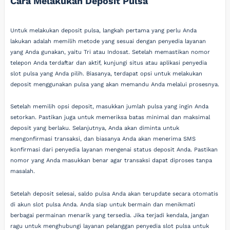
Cara Melakukan Deposit Pulsa
Untuk melakukan deposit pulsa, langkah pertama yang perlu Anda
lakukan adalah memilih metode yang sesuai dengan penyedia layanan
yang Anda gunakan, yaitu Tri atau Indosat. Setelah memastikan nomor
telepon Anda terdaftar dan aktif, kunjungi situs atau aplikasi penyedia
slot pulsa yang Anda pilih. Biasanya, terdapat opsi untuk melakukan
deposit menggunakan pulsa yang akan memandu Anda melalui prosesnya.
Setelah memilih opsi deposit, masukkan jumlah pulsa yang ingin Anda
setorkan. Pastikan juga untuk memeriksa batas minimal dan maksimal
deposit yang berlaku. Selanjutnya, Anda akan diminta untuk
mengonfirmasi transaksi, dan biasanya Anda akan menerima SMS
konfirmasi dari penyedia layanan mengenai status deposit Anda. Pastikan
nomor yang Anda masukkan benar agar transaksi dapat diproses tanpa
masalah.
Setelah deposit selesai, saldo pulsa Anda akan terupdate secara otomatis
di akun slot pulsa Anda. Anda siap untuk bermain dan menikmati
berbagai permainan menarik yang tersedia. Jika terjadi kendala, jangan
ragu untuk menghubungi layanan pelanggan penyedia slot pulsa untuk