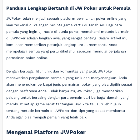
Panduan Lengkap Bertaruh di JW Poker untuk Pemula
JWPoker telah menjadi sebuah platform permainan poker online yang
kian terkenal di kalangan pecinta game kartu di Tanah Air. Bagi para
pemula yang ingin uji nasib di dunia poker, memahami metode bermain
di JWPoker adalah langkah awal yang sangat penting. Dalam artikel ini,
kami akan memberikan petunjuk lengkap untuk membantu Anda
mempelajari semua yang perlu diketahui sebelum memulai perjalanan
permainan poker online.
Dengan berbagai fitur unik dan komunitas yang aktif, JWPoker
menawarkan pengalaman bermain yang unik dan menyenangkan. Anda
akan menemukan berbagai jenis permainan poker yang bisa dipilih sesuai
dengan preferensi Anda. Tidak hanya itu, JWPoker juga memberikan
peluang untuk bersaing dengan para pemain dari berbagai daerah, yang
membuat setiap game sarat tantangan. Ayo kita telusuri lebih jauh
tentang metode bermain di JWPoker dan tips yang dapat membantu
Anda agar bisa menjadi pemain yang lebih baik.
Mengenal Platform JWPoker