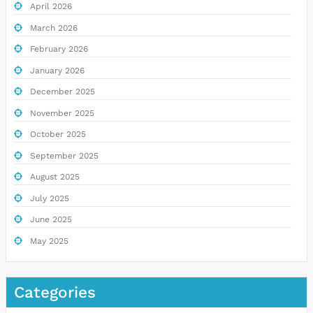
April 2026
March 2026
February 2026
January 2026
December 2025
November 2025
October 2025
September 2025
August 2025
July 2025
June 2025
May 2025
Categories