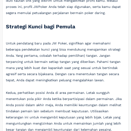
ikuti tautan link yang dikirim untuk mengaktifkan profil kamu. Melalui
proses ini, profil JWPoker Anda telah siap digunakan, serta kamu dapat
segera memulai petualangan perjalanan bermain poker daring.
Strategi Kunci bagi Pemula
Untuk pendatang baru pada JW Poker, signifikan agar memahami
beberapa pendekatan kunci yang bisa mendukung menajamkan strategi
Anda. Yang pertama, cobalah terhadap pemilihan) tangan. Jangan
terpancing untuk bermain setiap tangan yang diberikan. Pahami tangan
mana yang lebih kuat dan kapankah saat yang sesuai untuk bertindak
agresif serta secara bijaksana. Dengan cara menentukan tangan secara
tepat, Anda dapat meningkatkan peluang mengalahkan lawan.
Kedua, perhatikan posisi Anda di area permainan. Letak sungguh
menentukan pola pikir Anda ketika berpartisipasi dalam permainan. Jika
Anda posisi dalam akhir meja, Anda memiliki keuntungan dalam melihat
tindakan pemain lain sebelum membuat keputusan. Utilisasikan
keterangan ini untuk mengambil keputusan yang lebih bijak. Letak yang
menguntungkan mengizinkan Anda untuk memainkan jumlah yang lebih
besar tangan dan mengambil keuntungan dari kelemahan pesaing.