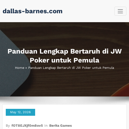
Skip
dallas-barnes.com
to
content
Panduan Lengkap Bertaruh di JW
Poker untuk Pemula
Home
»
Panduan Lengkap Bertaruh di JW Poker untuk Pemula
May 12, 2026
By
fOT8EJXjf0m8ov5
In
Berita Games