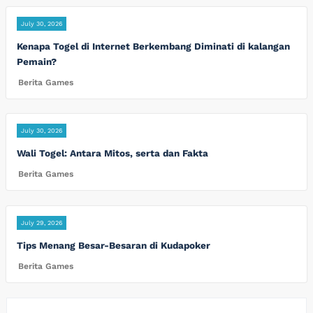
July 30, 2026
Kenapa Togel di Internet Berkembang Diminati di kalangan
Pemain?
Berita Games
July 30, 2026
Wali Togel: Antara Mitos, serta dan Fakta
Berita Games
July 29, 2026
Tips Menang Besar-Besaran di Kudapoker
Berita Games