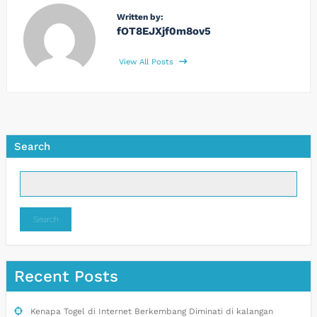
Written by:
fOT8EJXjf0m8ov5
View All Posts
Search
Search
Recent Posts
Kenapa Togel di Internet Berkembang Diminati di kalangan