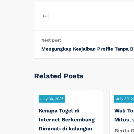
Next post
Mengungkap Keajaiban Profile Tanpa B
Related Posts
July 30, 2026
July 30, 2
Kenapa Togel di
Wali To
Internet Berkembang
Mitos, 
Diminati di kalangan
Berita 