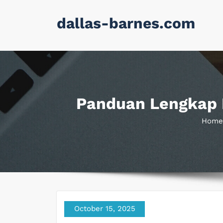
Skip
dallas-barnes.com
to
content
Panduan Lengkap 
Home
October 15, 2025