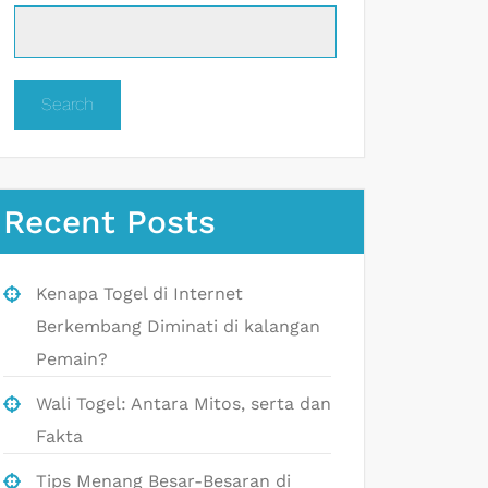
Search
Recent Posts
Kenapa Togel di Internet
Berkembang Diminati di kalangan
Pemain?
Wali Togel: Antara Mitos, serta dan
Fakta
Tips Menang Besar-Besaran di