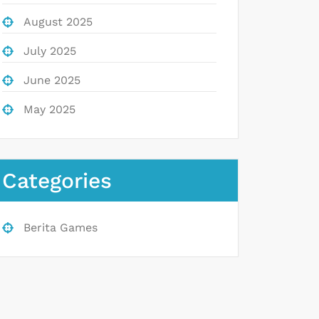
August 2025
July 2025
June 2025
May 2025
Categories
Berita Games