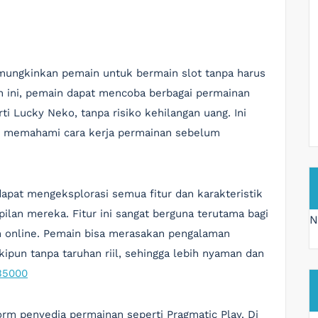
mungkinkan pemain untuk bermain slot tanpa harus
 ini, pemain dapat mencoba berbagai permainan
ti Lucky Neko, tanpa risiko kehilangan uang. Ini
gin memahami cara kerja permainan sebelum
at mengeksplorasi semua fitur dan karakteristik
lan mereka. Fitur ini sangat berguna terutama bagi
N
n online. Pemain bisa merasakan pengalaman
pun tanpa taruhan riil, sehingga lebih nyaman dan
35000
form penyedia permainan seperti Pragmatic Play. Di