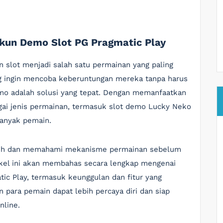
un Demo Slot PG Pragmatic Play
 slot menjadi salah satu permainan yang paling
ng ingin mencoba keberuntungan mereka tanpa harus
o adalah solusi yang tepat. Dengan memanfaatkan
gai jenis permainan, termasuk slot demo Lucky Neko
banyak pemain.
latih dan memahami mekanisme permainan sebelum
ikel ini akan membahas secara lengkap mengenai
c Play, termasuk keunggulan dan fitur yang
n para pemain dapat lebih percaya diri dan siap
nline.