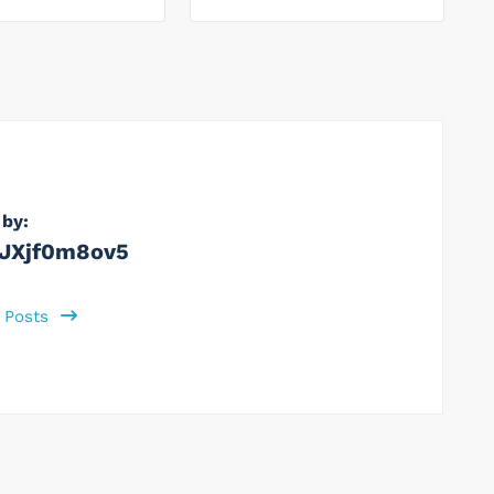
 by:
JXjf0m8ov5
l Posts