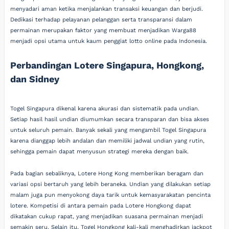
menyadari aman ketika menjalankan transaksi keuangan dan berjudi.
Dedikasi terhadap pelayanan pelanggan serta transparansi dalam
permainan merupakan faktor yang membuat menjadikan Warga88
menjadi opsi utama untuk kaum penggiat lotto online pada Indonesia.
Perbandingan Lotere Singapura, Hongkong,
dan Sidney
Togel Singapura dikenal karena akurasi dan sistematik pada undian.
Setiap hasil hasil undian diumumkan secara transparan dan bisa akses
untuk seluruh pemain. Banyak sekali yang mengambil Togel Singapura
karena dianggap lebih andalan dan memiliki jadwal undian yang rutin,
sehingga pemain dapat menyusun strategi mereka dengan baik.
Pada bagian sebaliknya, Lotere Hong Kong memberikan beragam dan
variasi opsi bertaruh yang lebih beraneka. Undian yang dilakukan setiap
malam juga pun menyokong daya tarik untuk kemasyarakatan pencinta
lotere. Kompetisi di antara pemain pada Lotere Hongkong dapat
dikatakan cukup rapat, yang menjadikan suasana permainan menjadi
semakin seru. Selain itu, Togel Hongkong kali-kali menghadirkan jackpot