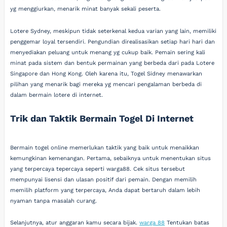
yg menggiurkan, menarik minat banyak sekali peserta.
Lotere Sydney, meskipun tidak seterkenal kedua varian yang lain, memiliki
penggemar loyal tersendiri. Pengundian direalisasikan setiap hari hari dan
menyediakan peluang untuk menang yg cukup baik. Pemain sering kali
minat pada sistem dan bentuk permainan yang berbeda dari pada Lotere
Singapore dan Hong Kong. Oleh karena itu, Togel Sidney menawarkan
pilihan yang menarik bagi mereka yg mencari pengalaman berbeda di
dalam bermain lotere di internet.
Trik dan Taktik Bermain Togel Di Internet
Bermain togel online memerlukan taktik yang baik untuk menaikkan
kemungkinan kemenangan. Pertama, sebaiknya untuk menentukan situs
yang terpercaya tepercaya seperti warga88. Cek situs tersebut
mempunyai lisensi dan ulasan positif dari pemain. Dengan memilih
memilih platform yang terpercaya, Anda dapat bertaruh dalam lebih
nyaman tanpa masalah curang.
Selanjutnya, atur anggaran kamu secara bijak.
warga 88
Tentukan batas