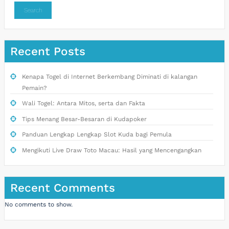
Search
Recent Posts
Kenapa Togel di Internet Berkembang Diminati di kalangan
Pemain?
Wali Togel: Antara Mitos, serta dan Fakta
Tips Menang Besar-Besaran di Kudapoker
Panduan Lengkap Lengkap Slot Kuda bagi Pemula
Mengikuti Live Draw Toto Macau: Hasil yang Mencengangkan
Recent Comments
No comments to show.