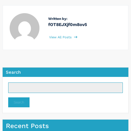
Written by:
fOT8EJXjf0m8ov5
View All Posts
Search
Search
Recent Posts