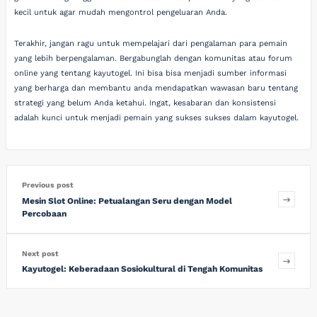
kecil untuk agar mudah mengontrol pengeluaran Anda.
Terakhir, jangan ragu untuk mempelajari dari pengalaman para pemain
yang lebih berpengalaman. Bergabunglah dengan komunitas atau forum
online yang tentang kayutogel. Ini bisa bisa menjadi sumber informasi
yang berharga dan membantu anda mendapatkan wawasan baru tentang
strategi yang belum Anda ketahui. Ingat, kesabaran dan konsistensi
adalah kunci untuk menjadi pemain yang sukses sukses dalam kayutogel.
Previous post
Mesin Slot Online: Petualangan Seru dengan Model
Percobaan
Next post
Kayutogel: Keberadaan Sosiokultural di Tengah Komunitas