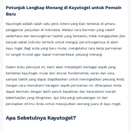
Petunjuk Lengkap Menang di Kayutogel untuk Pemain
Baru
Kayutogel adalah salah satu jenis lotere yang kian terkenal di antara
penggemar perjudian di Indonesia. Melalui cara bermain yang relatif
sederhana dan kemungkinan hadiah yang fantastis, tidak mengejutkan jika
banyak sekali individu tertarik untuk menguji peruntungannya di alam
kayu togel. Bagi anda yang baru mulai, mengetahui cara kerja permainan
ini sangat krusial agar dapat memperbesar peluang menang.
Dalam buku petunjuk ini, kami akan menjelajahi berbagai aspek yang
berkaitan kayutogel, mulai dari aturan fundamental, saran dan cara,
sampai taktik yang dapat diaplikasikan untuk meningkatkan peluang Anda.
Dengan cara memahami beragam aspek permainan ini, diharapkan Anda
dapat bermain dengan lebih penuh keyakinan dan berpotensi meraih
keberhasilan yang diinginkan. Ayo kita pergi petualangan ini dan
persiapkan dirimu Anda untuk mewujudkan seorang juara di kayu togel.
Apa Sebetulnya Kayutogel?