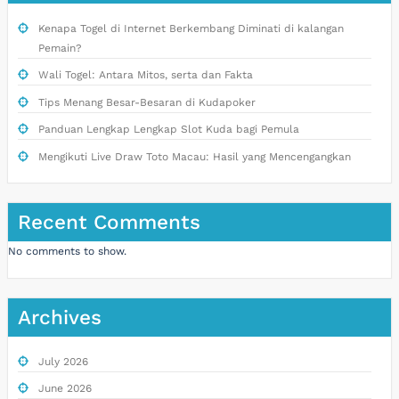
Kenapa Togel di Internet Berkembang Diminati di kalangan
Pemain?
Wali Togel: Antara Mitos, serta dan Fakta
Tips Menang Besar-Besaran di Kudapoker
Panduan Lengkap Lengkap Slot Kuda bagi Pemula
Mengikuti Live Draw Toto Macau: Hasil yang Mencengangkan
Recent Comments
No comments to show.
Archives
July 2026
June 2026