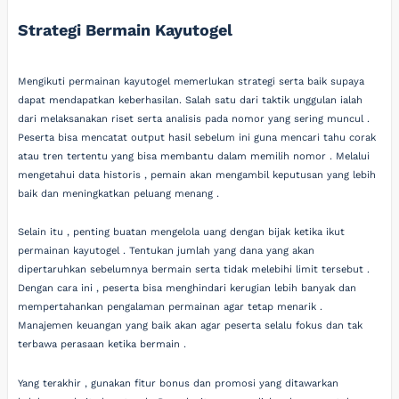
Strategi Bermain Kayutogel
Mengikuti permainan kayutogel memerlukan strategi serta baik supaya
dapat mendapatkan keberhasilan. Salah satu dari taktik unggulan ialah
dari melaksanakan riset serta analisis pada nomor yang sering muncul .
Peserta bisa mencatat output hasil sebelum ini guna mencari tahu corak
atau tren tertentu yang bisa membantu dalam memilih nomor . Melalui
mengetahui data historis , pemain akan mengambil keputusan yang lebih
baik dan meningkatkan peluang menang .
Selain itu , penting buatan mengelola uang dengan bijak ketika ikut
permainan kayutogel . Tentukan jumlah yang dana yang akan
dipertaruhkan sebelumnya bermain serta tidak melebihi limit tersebut .
Dengan cara ini , peserta bisa menghindari kerugian lebih banyak dan
mempertahankan pengalaman permainan agar tetap menarik .
Manajemen keuangan yang baik akan agar peserta selalu fokus dan tak
terbawa perasaan ketika bermain .
Yang terakhir , gunakan fitur bonus dan promosi yang ditawarkan