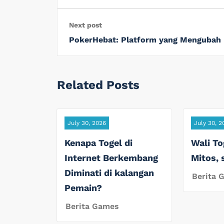
Next post
PokerHebat: Platform yang Mengubah 
Related Posts
July 30, 2026
July 30, 2
Kenapa Togel di
Wali To
Internet Berkembang
Mitos, 
Diminati di kalangan
Berita 
Pemain?
Berita Games