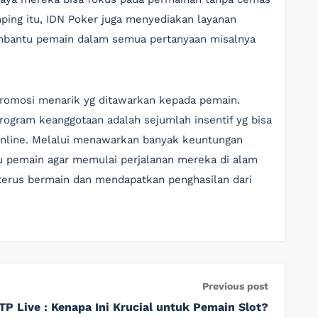
ing itu, IDN Poker juga menyediakan layanan
embantu pemain dalam semua pertanyaan misalnya
promosi menarik yg ditawarkan kepada pemain.
program keanggotaan adalah sejumlah insentif yg bisa
nline. Melalui menawarkan banyak keuntungan
 pemain agar memulai perjalanan mereka di alam
erus bermain dan mendapatkan penghasilan dari
Previous post
P Live : Kenapa Ini Krucial untuk Pemain Slot?