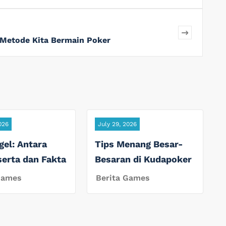
Metode Kita Bermain Poker
026
July 29, 2026
gel: Antara
Tips Menang Besar-
serta dan Fakta
Besaran di Kudapoker
Games
Berita Games