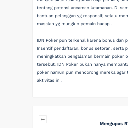
tentang potensi ancaman keamanan. Di samp
bantuan pelanggan yg responsif, selalu m
masalah yg mungkin pemain hadapi.
IDN Poker pun terkenal karena bonus dan 
Insentif pendaftaran, bonus setoran, serta 
meningkatkan pengalaman bermain poker o
tersebut, IDN Poker bukan hanya membantu
poker namun pun mendorong mereka agar t
aktivitas ini.
Mengupas RT