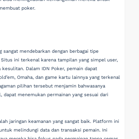
 membuat poker.
 sangat mendebarkan dengan berbagai tipe
itus ini terkenal karena tampilan yang simpel user,
a kesulitan. Dalam IDN Poker, pemain dapat
ld’em, Omaha, dan game kartu lainnya yang terkenal
ragaman pilihan tersebut menjamin bahwasanya
al, dapat menemukan permainan yang sesuai dari
ah jaringan keamanan yang sangat baik. Platform ini
tuk melindungi data dan transaksi pemain. Ini
aya mereka bisa fokus pada permainan tanpa cemas