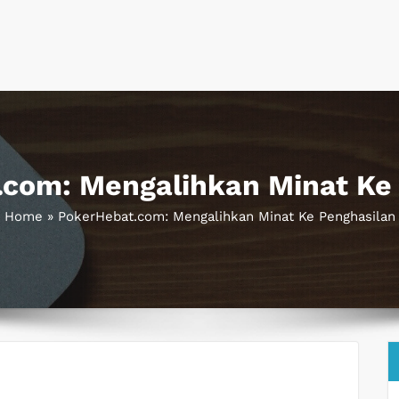
com: Mengalihkan Minat Ke
Home
»
PokerHebat.com: Mengalihkan Minat Ke Penghasilan