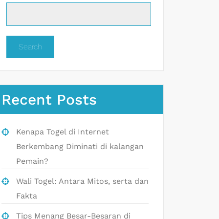
Search
Recent Posts
Kenapa Togel di Internet
Berkembang Diminati di kalangan
Pemain?
Wali Togel: Antara Mitos, serta dan
Fakta
Tips Menang Besar-Besaran di