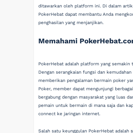
ditawarkan oleh platform ini. Di dalam arti
PokerHebat dapat membantu Anda mengkon
penghasilan yang menjanjikan.
Memahami PokerHebat.c
PokerHebat adalah platform yang semakin te
Dengan serangkaian fungsi dan kemudahan 
memberikan pengalaman bermain poker yan
Poker, member dapat mengunjungi berbagai
bergabung dengan masyarakat yang luas da
pemain untuk bermain di mana saja dan ka
connect ke jaringan internet.
Salah satu keunggulan PokerHebat adalah