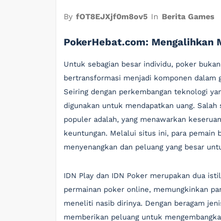
By
fOT8EJXjf0m8ov5
In
Berita Games
PokerHebat.com: Mengalihkan M
Untuk sebagian besar individu, poker buk
bertransformasi menjadi komponen dalam g
Seiring dengan perkembangan teknologi yan
digunakan untuk mendapatkan uang. Salah s
populer adalah, yang menawarkan keseruan
keuntungan. Melalui situs ini, para pemain
menyenangkan dan peluang yang besar untu
IDN Play dan IDN Poker merupakan dua istil
permainan poker online, memungkinkan para
meneliti nasib dirinya. Dengan beragam jen
memberikan peluang untuk mengembangkan