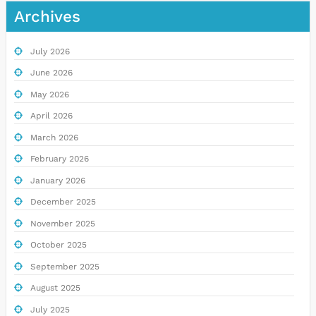
Archives
July 2026
June 2026
May 2026
April 2026
March 2026
February 2026
January 2026
December 2025
November 2025
October 2025
September 2025
August 2025
July 2025