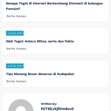
Kenapa Togel di Internet Berkembang Diminati di kalangan
Pemain?
Berita Games
July 30, 2026
Wali Togel: Antara Mitos, serta dan Fakta
Berita Games
July 29, 2026
Tips Menang Besar-Besaran di Kudapoker
Berita Games
Written by:
fOT8EJXjf0m8ov5