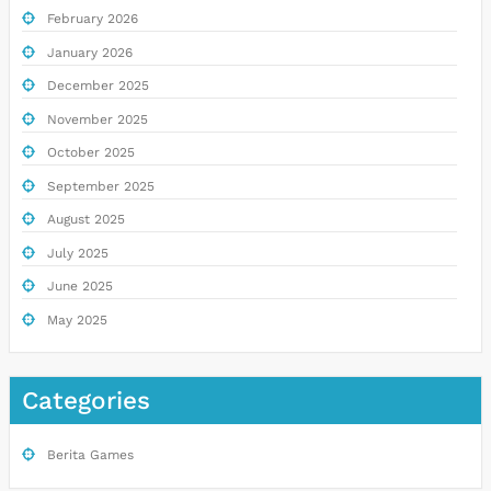
February 2026
January 2026
December 2025
November 2025
October 2025
September 2025
August 2025
July 2025
June 2025
May 2025
Categories
Berita Games