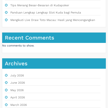
Tips Menang Besar-Besaran di Kudapoker
Panduan Lengkap Lengkap Slot Kuda bagi Pemula
Mengikuti Live Draw Toto Macau: Hasil yang Mencengangkan
Recent Comments
No comments to show.
Archives
July 2026
June 2026
May 2026
April 2026
March 2026