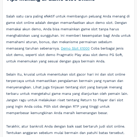
Salah satu cara paling efektif untuk membangun peluang Anda menang di
game slot online adalah dengan memanfaatkan akun demo slot. Dengan
memakai akun demo, Anda bisa memainkan game slot tanpa harus
menghabiskan uang sungguhan. Ini memberi kesempatan bagi Anda untuk
memahami aturan, bonus, dan mekanisme permainan sebelum
memasang taruhan sebenarnya.
Demo Slot X1000
Coba berbagai jenis
slot demo, seperti slot demo Pragmatic Play atau slot demo PG Soft,
untuk menemukan yang sesuai dengan gaya bermain Anda.
Selain itu, krusial untuk menentukan slot gacor hari ini dan slot online
terpercaya untuk memastikan pengalaman bermain yang nyaman dan
menyenangkan. Lihat juga tinjauan tentang slot yang banyak menang
terbaru untuk mengetahui game mana yang dianjurkan oleh pemain lain.
Jangan ragu untuk melakukan riset tentang Return to Player dari slot
yang ingin Anda coba. Pilih slot dengan RTP yang tinggi untuk
memperbesar kemungkinan Anda meraih kemenangan besar.
Terakhir, atur bankroll Anda dengan baik saat bertaruh judi slot online.
Tentukan anggaran sebelum mulai bermain dan patuhi batas tersebut.