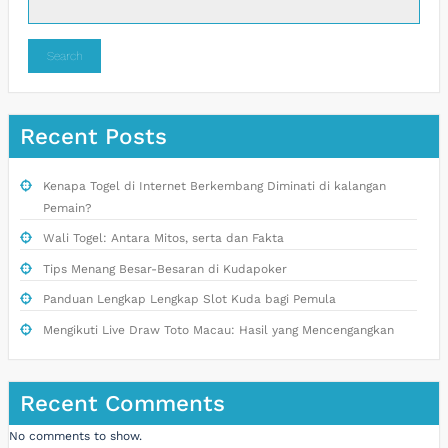
Search
Recent Posts
Kenapa Togel di Internet Berkembang Diminati di kalangan
Pemain?
Wali Togel: Antara Mitos, serta dan Fakta
Tips Menang Besar-Besaran di Kudapoker
Panduan Lengkap Lengkap Slot Kuda bagi Pemula
Mengikuti Live Draw Toto Macau: Hasil yang Mencengangkan
Recent Comments
No comments to show.