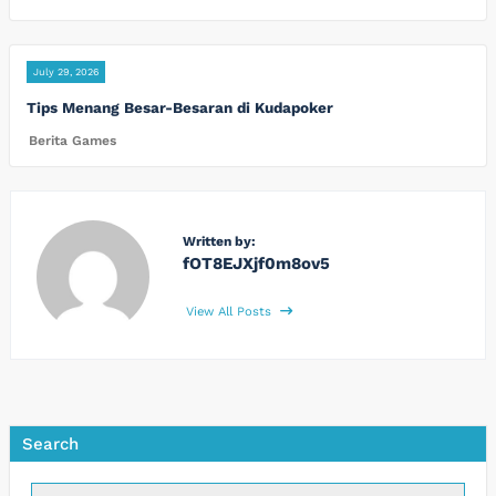
July 29, 2026
Tips Menang Besar-Besaran di Kudapoker
Berita Games
Written by:
fOT8EJXjf0m8ov5
View All Posts
Search