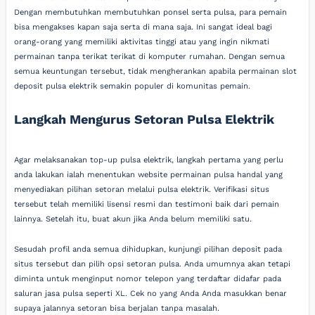
Dengan membutuhkan membutuhkan ponsel serta pulsa, para pemain
bisa mengakses kapan saja serta di mana saja. Ini sangat ideal bagi
orang-orang yang memiliki aktivitas tinggi atau yang ingin nikmati
permainan tanpa terikat terikat di komputer rumahan. Dengan semua
semua keuntungan tersebut, tidak mengherankan apabila permainan slot
deposit pulsa elektrik semakin populer di komunitas pemain.
Langkah Mengurus Setoran Pulsa Elektrik
Agar melaksanakan top-up pulsa elektrik, langkah pertama yang perlu
anda lakukan ialah menentukan website permainan pulsa handal yang
menyediakan pilihan setoran melalui pulsa elektrik. Verifikasi situs
tersebut telah memiliki lisensi resmi dan testimoni baik dari pemain
lainnya. Setelah itu, buat akun jika Anda belum memiliki satu.
Sesudah profil anda semua dihidupkan, kunjungi pilihan deposit pada
situs tersebut dan pilih opsi setoran pulsa. Anda umumnya akan tetapi
diminta untuk menginput nomor telepon yang terdaftar didafar pada
saluran jasa pulsa seperti XL. Cek no yang Anda Anda masukkan benar
supaya jalannya setoran bisa berjalan tanpa masalah.