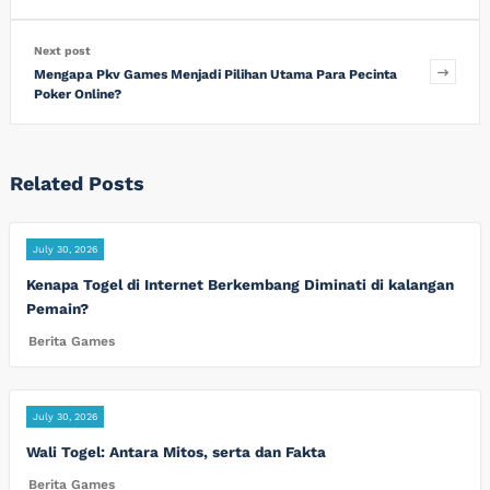
Next post
Mengapa Pkv Games Menjadi Pilihan Utama Para Pecinta
Poker Online?
Related Posts
July 30, 2026
Kenapa Togel di Internet Berkembang Diminati di kalangan
Pemain?
Berita Games
July 30, 2026
Wali Togel: Antara Mitos, serta dan Fakta
Berita Games