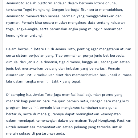
JeniusToto adalah platform andalan dalam bermain lotere online,
terutama Togel Hongkong. Dengan berbagai fitur serta memudahkan,
JeniusToto menawarkan sensasi bermain yang menggembirakan dan
nyaman. Pemain bisa secara mudah mengakses data tentang keluaran
togel, angka-angka, serta peramalan angka yang mungkin menambah
kemungkinan untung.
Dalam bertaruh lotere HK di Jenius Toto, penting agar mengetahui aturan
serta sistem perjudian yang. Tiap permainan punya jenis bet berbeda,
dimulai dari jenis dua dimensi, tiga dimensi, hingga 4D, sedangkan setiap
jenis bet menawarkan peluang dan imbalan yang bervariasi. Pemain
disarankan untuk melakukan riset dan memperhatikan hasil-hasil di masa
lalu dalam rangka memilih taktik yang tepat.
Di samping itu, Jenius Toto juga memfasilitasi sejumlah promo yang
menarik bagi pemain baru maupun pemain setia, Dengan cara mengikuti
program bonus ini, pemain bisa mengakses tambahan dana guna
bertaruh, serta di mana gilirannya dapat meningkatkan kesempatan
dalam mendapat kemenangan dalam permainan Togel Hongkong. Pastikan
untuk senantiasa memanfaatkan setiap peluang yang tersedia untuk
meraih sukses di pertaruhan anda.