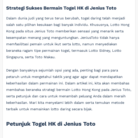
Strategi Sukses Bermain Togel HK di Jenius Toto
Dalam dunia judi yang terus terus berubah, togel daring telah menjadi
salah satu pilihan kesukaan bagi banyak individu. Khususnya, Lotto Hong
Kong pada situs Jenius Toto memberikan sensasi yang menarik serta
kesempatan menang yang menguntungkan. JeniusToto tidak hanya
memfasilitasi pemain untuk ikut serta lotto, namun menyediakan
beraneka ragam tipe permainan togel, termasuk Lotto Sidney, Lotto
Singapura, serta Toto Makau.
Dengan banyaknya sejumlah opsi yang ada, penting bagi para para
petaruh untuk mengetahui taktik yang agar agar dapat mendapatkan
keberhasilan dalam permainan ini. Dalam artikel ini, kita akan membahas
membahas beraneka strategi bermain Lotto Hong Kong pada Jenius Toto,
serta petunjuk dan cara untuk menambah peluang Anda dalam meraih
keberhasilan. Mari kita menyelami lebih dalam serta temukan metode
terbaik untuk memainkan lotto daring secara bijak.
Petunjuk Togel HK di Jenius Toto