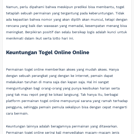
Namun, perlu dipahami bahwa meskipun prediksi bisa membantu, togel
tetaplah sebuah permainan yang tergantung pada keberuntungan. Tidak
ada kepastian bahwa nomor yang akan dipilih akan muncul, tetapi dengan
rencana yang baik dan wawasan yang memadai, kesempatan menang bisa
meningkat. Berpikiran positif dan selalu bersikap logis adalah kunci untuk
menikmati dalam ikut serta lotto hari ini.
Keuntungan Togel Online Online
Permainan togel online memberikan akses yang mudah akses. Hanya
dengan sebuah perangkat yang dengan ke internet, pemain dapat
melakukan taruhan di mana saja dan kapan saja. Hal ini sangat
menguntungkan bagi orang-orang yang punya kesibukan harian serta
yang tak mau repot pergi ke lokasi langsung. Tak hanya itu, berbagai
platform permainan togel online mempunyai sarana yang ramah terhadap
pengguna, sehingga pemain pemula sekalipun bisa dengan cepat mengerti
cara bermain.
Keuntungan lainnya adalah beragamnya permainan yang ditawarkan.
Permainan togel online sering kali menyediakan macam-macam jenis