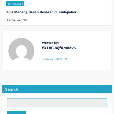
July 29, 2026
Tips Menang Besar-Besaran di Kudapoker
Berita Games
Written by:
fOT8EJXjf0m8ov5
View All Posts
Search