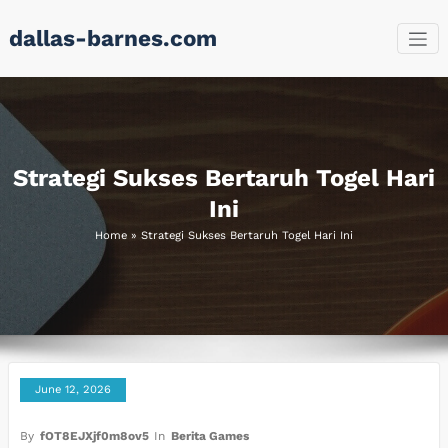
Skip
dallas-barnes.com
to
content
Strategi Sukses Bertaruh Togel Hari
Ini
Home
»
Strategi Sukses Bertaruh Togel Hari Ini
June 12, 2026
By
fOT8EJXjf0m8ov5
In
Berita Games