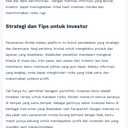
baik dan lebih berinformasi . Dengan memiliki informasi yang akurat,
investor dapat meningkatkan imbal hasil investasi mereka dan
meminimalkan risiko rugi.
Strategi dan Tips untuk Investor
Penanaman Modal melalui platform ini butuh pendekatan yang strategis
dan berencana. Yang pertama, krusial untuk mengetahui produk dan
layanan yang disediakan. Melakukan penelitian mendalam mengenai
kinerja di masa lalu, tren pasar, dan ulasan dari investor lain bisa
membantu kamu membuat pilihan yang jauh tepat. Melalui informasi
yang lengkap, Anda dapat menghindari risiko yang tidak perlu dan
maksimalkan potensi profit.
Tak hanya itu, pemilihan beragam portofolio investasi kamu adalah
tindakan cerdas untuk menekan risiko. Hindari menaruh semua dananya
di tempat yang sama tempat. Sebagai gantinya, sebar investasi kamu di
berbagai instrumen yang disediakan oleh harapan4d. Dengan metode ini,
jika salah satu penanaman modal kurang berhasil dengan baik, kamu
masih punya peluang untuk mendapatkan profit dari investasi lain yang
mungkin jauh menguntungkan.