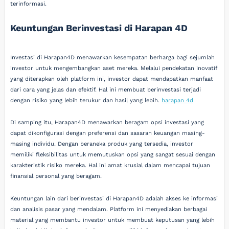
terinformasi.
Keuntungan Berinvestasi di Harapan 4D
Investasi di Harapan4D menawarkan kesempatan berharga bagi sejumlah
investor untuk mengembangkan aset mereka. Melalui pendekatan inovatif
yang diterapkan oleh platform ini, investor dapat mendapatkan manfaat
dari cara yang jelas dan efektif. Hal ini membuat berinvestasi terjadi
dengan risiko yang lebih terukur dan hasil yang lebih.
harapan 4d
Di samping itu, Harapan4D menawarkan beragam opsi investasi yang
dapat dikonfigurasi dengan preferensi dan sasaran keuangan masing-
masing individu. Dengan beraneka produk yang tersedia, investor
memiliki fleksibilitas untuk memutuskan opsi yang sangat sesuai dengan
karakteristik risiko mereka. Hal ini amat krusial dalam mencapai tujuan
finansial personal yang beragam.
Keuntungan lain dari berinvestasi di Harapan4D adalah akses ke informasi
dan analisis pasar yang mendalam. Platform ini menyediakan berbagai
material yang membantu investor untuk membuat keputusan yang lebih