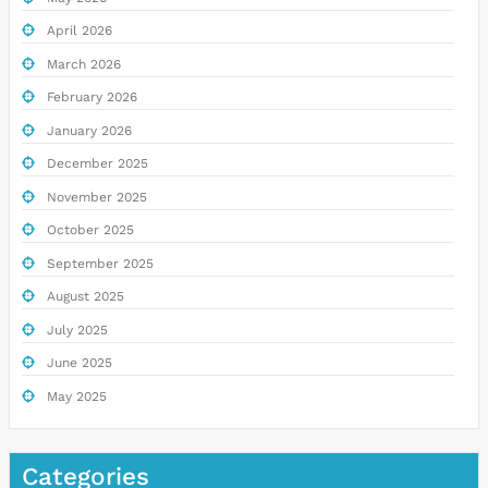
April 2026
March 2026
February 2026
January 2026
December 2025
November 2025
October 2025
September 2025
August 2025
July 2025
June 2025
May 2025
Categories