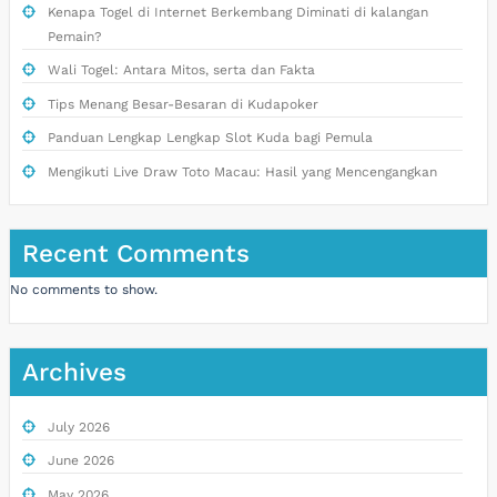
Kenapa Togel di Internet Berkembang Diminati di kalangan
Pemain?
Wali Togel: Antara Mitos, serta dan Fakta
Tips Menang Besar-Besaran di Kudapoker
Panduan Lengkap Lengkap Slot Kuda bagi Pemula
Mengikuti Live Draw Toto Macau: Hasil yang Mencengangkan
Recent Comments
No comments to show.
Archives
July 2026
June 2026
May 2026