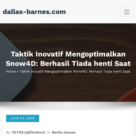
Skip
dallas-barnes.com
to
content
Taktik Inovatif Mengoptimalkan
Snow4D: Berhasil Tiada henti Saat
Home
»
Taktik Inovatif Mengoptimalkan Snow4D: Berhasil Tiada henti Saat
June 20, 2026
By
fOT8EJXjf0m8ov5
In
Berita Games