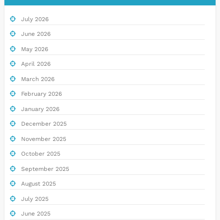
July 2026
June 2026
May 2026
April 2026
March 2026
February 2026
January 2026
December 2025
November 2025
October 2025
September 2025
August 2025
July 2025
June 2025