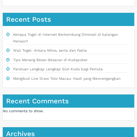
Recent Posts
Kenapa Togel di Internet Berkembang Diminati di kalangan
Pemain?
Wali Togel: Antara Mitos, serta dan Fakta
Tips Menang Besar-Besaran di Kudapoker
Panduan Lengkap Lengkap Slot Kuda bagi Pemula
Mengikuti Live Draw Toto Macau: Hasil yang Mencengangkan
Recent Comments
No comments to show.
Archives