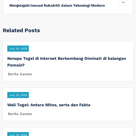
Menjelajahi Inovasi Rubah4D dalam Teknologi Modern
Related Posts
July 30, 2026
Kenapa Togel di Internet Berkembang Diminati di kalangan
Pemain?
Berita Games
July 30, 2026
Wali Togel: Antara Mitos, serta dan Fakta
Berita Games
July 29, 2026