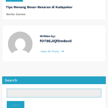
Tips Menang Besar-Besaran di Kudapoker
Berita Games
Written by:
fOT8EJXjf0m8ov5
View All Posts
Search
Search