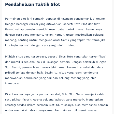
Pendahuluan Taktik Slot
Permainan slot kini semakin populer di kalangan penggemar judi online.
Dengan berbagai variasi yang ditawarkan, seperti Toto Slot dan Slot
Resmi, setiap pemain memiliki kesempatan untuk meraih kemenangan
dengan cara yang menguntungkan. Namun, untuk maximalkan peluang
menang, penting untuk mengeksplorasi taktik yang tepat, terutama jika
kita ingin bermain dengan cara yang minim risiko.
Pilihlah situs yang terpercaya, seperti Situs Toto yang telah terverifikasi
dan memiliki reputasi baik di kalangan pemain. Dengan bertaruh di Agen
Slot Resmi, pemain bisa merasa lebih aman karena transaksi dan data
pribadi terjaga dengan baik. Selain itu, situs yang resmi cenderung
menawarkan permainan yang adil dan peluang menang yang lebih
transparan.
Di antara berbagai jenis permainan slot, Toto Slot Gacor menjadi salah
satu pilihan favorit karena peluang jackpot yang menarik. Menerapkan
strategi cerdas dalam bermain Slot 4d, misalnya, bisa membantu pemain
untuk memaksimalkan pengalaman bermain sambil meminimalkan