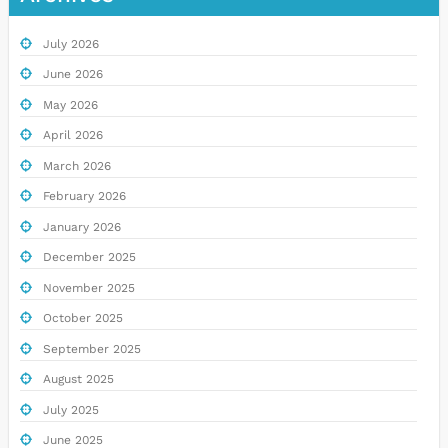
July 2026
June 2026
May 2026
April 2026
March 2026
February 2026
January 2026
December 2025
November 2025
October 2025
September 2025
August 2025
July 2025
June 2025