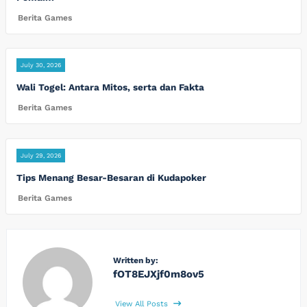
Berita Games
July 30, 2026
Wali Togel: Antara Mitos, serta dan Fakta
Berita Games
July 29, 2026
Tips Menang Besar-Besaran di Kudapoker
Berita Games
Written by:
fOT8EJXjf0m8ov5
View All Posts