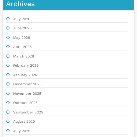
Archives
July 2026
June 2026
May 2026
April 2026
March 2026
February 2026
January 2026
December 2025
November 2025
October 2025
September 2025
August 2025
July 2025