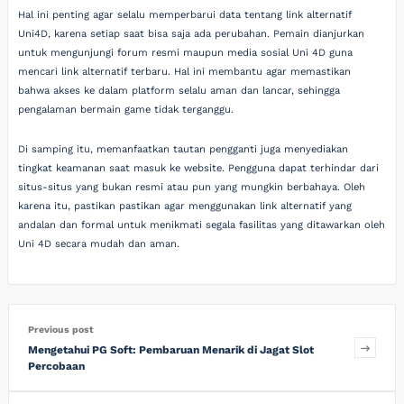
Hal ini penting agar selalu memperbarui data tentang link alternatif
Uni4D, karena setiap saat bisa saja ada perubahan. Pemain dianjurkan
untuk mengunjungi forum resmi maupun media sosial Uni 4D guna
mencari link alternatif terbaru. Hal ini membantu agar memastikan
bahwa akses ke dalam platform selalu aman dan lancar, sehingga
pengalaman bermain game tidak terganggu.
Di samping itu, memanfaatkan tautan pengganti juga menyediakan
tingkat keamanan saat masuk ke website. Pengguna dapat terhindar dari
situs-situs yang bukan resmi atau pun yang mungkin berbahaya. Oleh
karena itu, pastikan pastikan agar menggunakan link alternatif yang
andalan dan formal untuk menikmati segala fasilitas yang ditawarkan oleh
Uni 4D secara mudah dan aman.
Previous post
Mengetahui PG Soft: Pembaruan Menarik di Jagat Slot
Percobaan