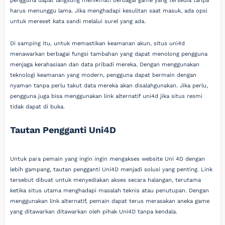
pengguna dapat langsung menikmati berbagai game yang tersedia tanpa
harus menunggu lama. Jika menghadapi kesulitan saat masuk, ada opsi
untuk mereset kata sandi melalui surel yang ada.
Di samping itu, untuk memastikan keamanan akun, situs uni4d
menawarkan berbagai fungsi tambahan yang dapat menolong pengguna
menjaga kerahasiaan dan data pribadi mereka. Dengan menggunakan
teknologi keamanan yang modern, pengguna dapat bermain dengan
nyaman tanpa perlu takut data mereka akan disalahgunakan. Jika perlu,
pengguna juga bisa menggunakan link alternatif uni4d jika situs resmi
tidak dapat di buka.
Tautan Pengganti Uni4D
Untuk para pemain yang ingin ingin mengakses website Uni 4D dengan
lebih gampang, tautan pengganti Uni4D menjadi solusi yang penting. Link
tersebut dibuat untuk menyediakan akses secara halangan, terutama
ketika situs utama menghadapi masalah teknis atau penutupan. Dengan
menggunakan link alternatif, pemain dapat terus merasakan aneka game
yang ditawarkan ditawarkan oleh pihak Uni4D tanpa kendala.