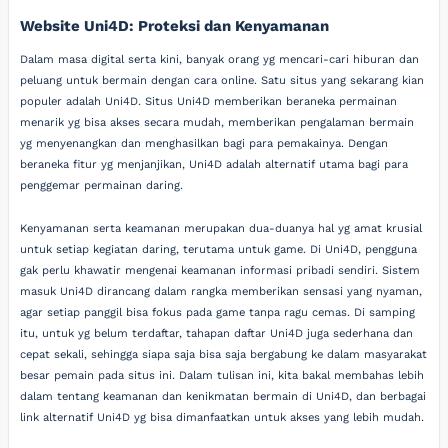
Website Uni4D: Proteksi dan Kenyamanan
Dalam masa digital serta kini, banyak orang yg mencari-cari hiburan dan
peluang untuk bermain dengan cara online. Satu situs yang sekarang kian
populer adalah Uni4D. Situs Uni4D memberikan beraneka permainan
menarik yg bisa akses secara mudah, memberikan pengalaman bermain
yg menyenangkan dan menghasilkan bagi para pemakainya. Dengan
beraneka fitur yg menjanjikan, Uni4D adalah alternatif utama bagi para
penggemar permainan daring.
Kenyamanan serta keamanan merupakan dua-duanya hal yg amat krusial
untuk setiap kegiatan daring, terutama untuk game. Di Uni4D, pengguna
gak perlu khawatir mengenai keamanan informasi pribadi sendiri. Sistem
masuk Uni4D dirancang dalam rangka memberikan sensasi yang nyaman,
agar setiap panggil bisa fokus pada game tanpa ragu cemas. Di samping
itu, untuk yg belum terdaftar, tahapan daftar Uni4D juga sederhana dan
cepat sekali, sehingga siapa saja bisa saja bergabung ke dalam masyarakat
besar pemain pada situs ini. Dalam tulisan ini, kita bakal membahas lebih
dalam tentang keamanan dan kenikmatan bermain di Uni4D, dan berbagai
link alternatif Uni4D yg bisa dimanfaatkan untuk akses yang lebih mudah.