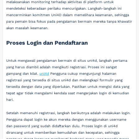
melaksanakan monitoring terhadap aktivitas di platform untuk
mendeteksi keberadaan perilaku mencurigakan. Langkah-langkah ini
mencerminkan komitmen Uni4D dalam memelihara keamanan, sehingga
para pemain bisa fokus pada pengalaman bermain mereka tanpa khawatir
akan masalah keamanan.
Proses Login dan Pendaftaran
Untuk mengawali pengalaman bermain di situs uni4d, langkah pertama
yang harus diambil adalah mengikuti registrasi. Proses ini sangat
gampang dan kilat.
uni4d
Pengguna cukup mengunjungi halaman
registrasi yang tersedia di situs uni4d dan melengkapi formulir yang
tersedia dengan data yang diperlukan. Pastikan untuk mengisi data yang
tepat agar tidak mengalami kendala saat mengerjakan login di kemudian
hari.
Setelah memenuhi registrasi, langkah berikutnya adalah melakukan login.
Pengguna dapat login ke akun mereka dengan menggunakan username
dan password yang sudah didaftarkan dulu. Proses login di uni4d
dirancang untuk memberikan kemudahan dan kecepatan, sehingga