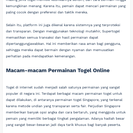
kemungkinan menang. Karena itu, pemain dapat mencari permainan yang
paling cocok dengan preferensi dan taktik mereka.
Selain itu, platform ini juga dikenal karena sistemnya yang terproteksi
dan transparan. Dengan menggunakan teknologi mutakhir, Supertogel
memastikan semua transaksi dan hasil permainan dapat
dipertanggungjawabkan. Hal ini memberikan rasa aman bagi pengguna,
sehingga mereka dapat bermain dengan nyaman dan memusatkan
perhatian pada mendapatkan kemenangan.
Macam-macam Permainan Togel Online
Togel di internet sudah menjadi salah satunya permainan yang sangat
populer di negara ini. Terdapat berbagai macam permainan togel untuk
dapat dilakukan, di antaranya permainan togel Singapore, yang terkenal
karena metode undian yang transparan serta fair. Perjudian Singapore
memberikan banyak opsi angka dan cara bertaruh, yang menggoda untuk
pemain yang memiliki berbagai tingkat pengalaman. Adanya hadiah besar
yang sangat besar-besaran jadi daya tarik khusus bagi banyak peserta.