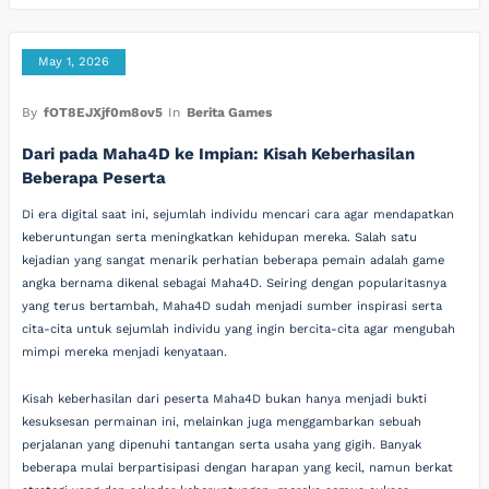
May 1, 2026
By
fOT8EJXjf0m8ov5
In
Berita Games
Dari pada Maha4D ke Impian: Kisah Keberhasilan
Beberapa Peserta
Di era digital saat ini, sejumlah individu mencari cara agar mendapatkan
keberuntungan serta meningkatkan kehidupan mereka. Salah satu
kejadian yang sangat menarik perhatian beberapa pemain adalah game
angka bernama dikenal sebagai Maha4D. Seiring dengan popularitasnya
yang terus bertambah, Maha4D sudah menjadi sumber inspirasi serta
cita-cita untuk sejumlah individu yang ingin bercita-cita agar mengubah
mimpi mereka menjadi kenyataan.
Kisah keberhasilan dari peserta Maha4D bukan hanya menjadi bukti
kesuksesan permainan ini, melainkan juga menggambarkan sebuah
perjalanan yang dipenuhi tantangan serta usaha yang gigih. Banyak
beberapa mulai berpartisipasi dengan harapan yang kecil, namun berkat