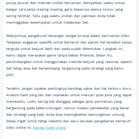
punya aturan dan metode undian bervariasi. Sempatkan waktu untuk
belajar cara kerja masing-masing, garis besarnya skema nomor yang
sering terlihat. Tahu juga waktu undian dan yakinkan Anda tidak
meninggalkan kesempatan untuk melakukan bet.
Selanjutnya, pengaturan keuangan sangat krusial dalam permainan lotto.
Tetapkan anggaran spesifik untuk bertaruh dan patuhi hal tersebut tanpa
tergoda untuk berjudi lebih dari pada sudah ditentukan. Langkah ini,
kamu dapat merasakan game tanpa beban finansial. Selain itu,
pertimbangkan untuk menggunakan metode berjudi yang rasional, seperti
bet tetap atau bet berkembang, tergantung pada strategi yang kamu
pilih.
Terakhir, jangan lupakan pentingnya bersikap sabar dan tak terburu-buru.
Analisis hasil yang lalu dan usahakan untuk mencari pola-pola yang dapat
membantu. Lotto sering kali dianggap sebagai jenis permainan yang
bergantung pada keberuntungan, namun melalui pendekatan yang benar
dan strategi yang baik, Anda bisa meningkatkan kemungkinan untung.
Selalu ingat untuk tetap realistis dan seru-serukan pengalaman bertaruh
lotto online ini.
bandar togel online