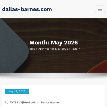
Skip
dallas-barnes.com
to
content
Month:
May 2026
Home
»
Archives for May 2026
»
Page 7
May 12, 2026
By
fOT8EJXjf0m8ov5
In
Berita Games