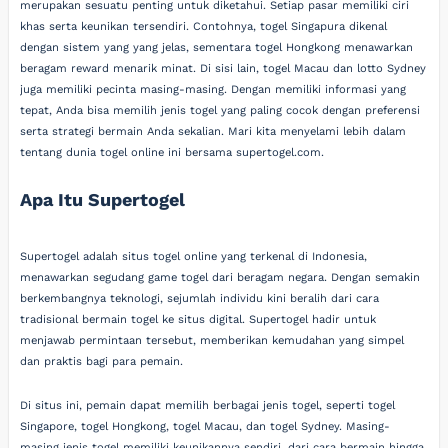
merupakan sesuatu penting untuk diketahui. Setiap pasar memiliki ciri
khas serta keunikan tersendiri. Contohnya, togel Singapura dikenal
dengan sistem yang yang jelas, sementara togel Hongkong menawarkan
beragam reward menarik minat. Di sisi lain, togel Macau dan lotto Sydney
juga memiliki pecinta masing-masing. Dengan memiliki informasi yang
tepat, Anda bisa memilih jenis togel yang paling cocok dengan preferensi
serta strategi bermain Anda sekalian. Mari kita menyelami lebih dalam
tentang dunia togel online ini bersama supertogel.com.
Apa Itu Supertogel
Supertogel adalah situs togel online yang terkenal di Indonesia,
menawarkan segudang game togel dari beragam negara. Dengan semakin
berkembangnya teknologi, sejumlah individu kini beralih dari cara
tradisional bermain togel ke situs digital. Supertogel hadir untuk
menjawab permintaan tersebut, memberikan kemudahan yang simpel
dan praktis bagi para pemain.
Di situs ini, pemain dapat memilih berbagai jenis togel, seperti togel
Singapore, togel Hongkong, togel Macau, dan togel Sydney. Masing-
masing jenis togel memiliki keunikannya sendiri, dari cara bermain hingga