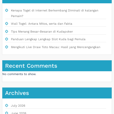
Kenapa Togel di Internet Berkembang Diminati di kalangan
Pemain?
Wali Togel: Antara Mitos, serta dan Fakta
Tips Menang Besar-Besaran di Kudapoker
Panduan Lengkap Lengkap Slot Kuda bagi Pemula
Mengikuti Live Draw Toto Macau: Hasil yang Mencengangkan
Recent Comments
No comments to show.
Archives
July 2026
June 2026