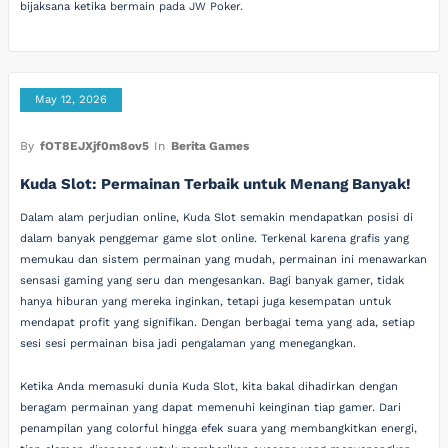
bijaksana ketika bermain pada JW Poker.
May 12, 2026
By
fOT8EJXjf0m8ov5
In
Berita Games
Kuda Slot: Permainan Terbaik untuk Menang Banyak!
Dalam alam perjudian online, Kuda Slot semakin mendapatkan posisi di
dalam banyak penggemar game slot online. Terkenal karena grafis yang
memukau dan sistem permainan yang mudah, permainan ini menawarkan
sensasi gaming yang seru dan mengesankan. Bagi banyak gamer, tidak
hanya hiburan yang mereka inginkan, tetapi juga kesempatan untuk
mendapat profit yang signifikan. Dengan berbagai tema yang ada, setiap
sesi sesi permainan bisa jadi pengalaman yang menegangkan.
Ketika Anda memasuki dunia Kuda Slot, kita bakal dihadirkan dengan
beragam permainan yang dapat memenuhi keinginan tiap gamer. Dari
penampilan yang colorful hingga efek suara yang membangkitkan energi,