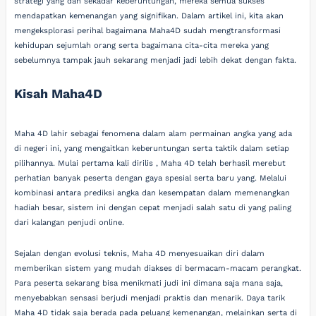
strategi yang dan sekadar keberuntungan, mereka semua sukses
mendapatkan kemenangan yang signifikan. Dalam artikel ini, kita akan
mengeksplorasi perihal bagaimana Maha4D sudah mengtransformasi
kehidupan sejumlah orang serta bagaimana cita-cita mereka yang
sebelumnya tampak jauh sekarang menjadi jadi lebih dekat dengan fakta.
Kisah Maha4D
Maha 4D lahir sebagai fenomena dalam alam permainan angka yang ada
di negeri ini, yang mengaitkan keberuntungan serta taktik dalam setiap
pilihannya. Mulai pertama kali dirilis , Maha 4D telah berhasil merebut
perhatian banyak peserta dengan gaya spesial serta baru yang. Melalui
kombinasi antara prediksi angka dan kesempatan dalam memenangkan
hadiah besar, sistem ini dengan cepat menjadi salah satu di yang paling
dari kalangan penjudi online.
Sejalan dengan evolusi teknis, Maha 4D menyesuaikan diri dalam
memberikan sistem yang mudah diakses di bermacam-macam perangkat.
Para peserta sekarang bisa menikmati judi ini dimana saja mana saja,
menyebabkan sensasi berjudi menjadi praktis dan menarik. Daya tarik
Maha 4D tidak saja berada pada peluang kemenangan, melainkan serta di