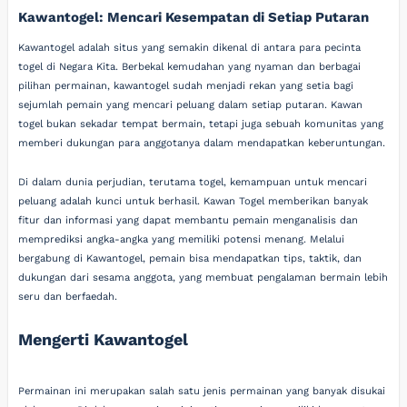
Kawantogel: Mencari Kesempatan di Setiap Putaran
Kawantogel adalah situs yang semakin dikenal di antara para pecinta
togel di Negara Kita. Berbekal kemudahan yang nyaman dan berbagai
pilihan permainan, kawantogel sudah menjadi rekan yang setia bagi
sejumlah pemain yang mencari peluang dalam setiap putaran. Kawan
togel bukan sekadar tempat bermain, tetapi juga sebuah komunitas yang
memberi dukungan para anggotanya dalam mendapatkan keberuntungan.
Di dalam dunia perjudian, terutama togel, kemampuan untuk mencari
peluang adalah kunci untuk berhasil. Kawan Togel memberikan banyak
fitur dan informasi yang dapat membantu pemain menganalisis dan
memprediksi angka-angka yang memiliki potensi menang. Melalui
bergabung di Kawantogel, pemain bisa mendapatkan tips, taktik, dan
dukungan dari sesama anggota, yang membuat pengalaman bermain lebih
seru dan berfaedah.
Mengerti Kawantogel
Permainan ini merupakan salah satu jenis permainan yang banyak disukai