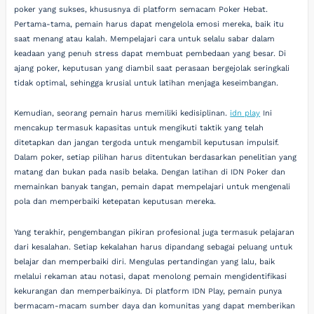
poker yang sukses, khususnya di platform semacam Poker Hebat.
Pertama-tama, pemain harus dapat mengelola emosi mereka, baik itu
saat menang atau kalah. Mempelajari cara untuk selalu sabar dalam
keadaan yang penuh stress dapat membuat pembedaan yang besar. Di
ajang poker, keputusan yang diambil saat perasaan bergejolak seringkali
tidak optimal, sehingga krusial untuk latihan menjaga keseimbangan.
Kemudian, seorang pemain harus memiliki kedisiplinan.
idn play
Ini
mencakup termasuk kapasitas untuk mengikuti taktik yang telah
ditetapkan dan jangan tergoda untuk mengambil keputusan impulsif.
Dalam poker, setiap pilihan harus ditentukan berdasarkan penelitian yang
matang dan bukan pada nasib belaka. Dengan latihan di IDN Poker dan
memainkan banyak tangan, pemain dapat mempelajari untuk mengenali
pola dan memperbaiki ketepatan keputusan mereka.
Yang terakhir, pengembangan pikiran profesional juga termasuk pelajaran
dari kesalahan. Setiap kekalahan harus dipandang sebagai peluang untuk
belajar dan memperbaiki diri. Mengulas pertandingan yang lalu, baik
melalui rekaman atau notasi, dapat menolong pemain mengidentifikasi
kekurangan dan memperbaikinya. Di platform IDN Play, pemain punya
bermacam-macam sumber daya dan komunitas yang dapat memberikan