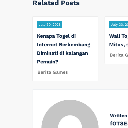
Related Posts
July 30, 2026
July 30, 2
Kenapa Togel di
Wali To
Internet Berkembang
Mitos, 
Diminati di kalangan
Berita 
Pemain?
Berita Games
Written
fOT8E