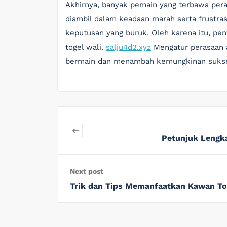
Akhirnya, banyak pemain yang terbawa pera
diambil dalam keadaan marah serta frustrasi
keputusan yang buruk. Oleh karena itu, pen
togel wali.
salju4d2.xyz
Mengatur perasaan 
bermain dan menambah kemungkinan suks
Petunjuk Lengka
Next post
Trik dan Tips Memanfaatkan Kawan T