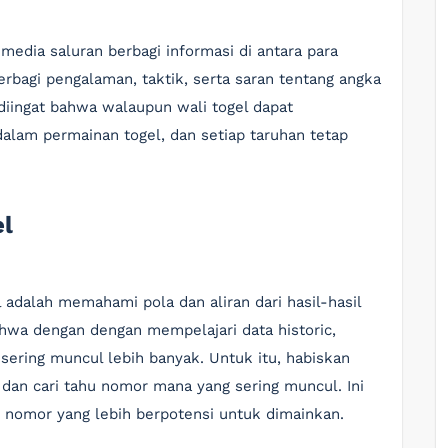
i media saluran berbagi informasi di antara para
erbagi pengalaman, taktik, serta saran tentang angka
iingat bahwa walaupun wali togel dapat
alam permainan togel, dan setiap taruhan tetap
el
 adalah memahami pola dan aliran dari hasil-hasil
ahwa dengan dengan mempelajari data historic,
sering muncul lebih banyak. Untuk itu, habiskan
an cari tahu nomor mana yang sering muncul. Ini
nomor yang lebih berpotensi untuk dimainkan.