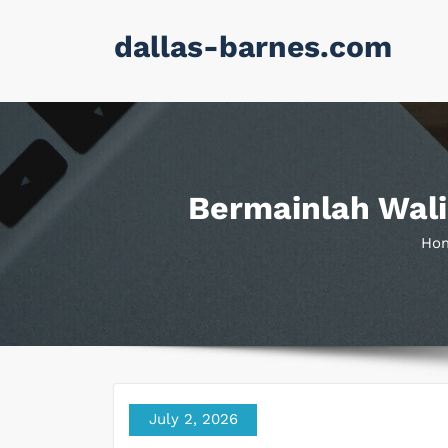
Skip
dallas-barnes.com
to
content
Bermainlah Wali 
Ho
July 2, 2026