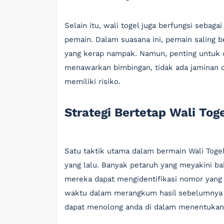
Selain itu, wali togel juga berfungsi sebaga
pemain. Dalam suasana ini, pemain saling b
yang kerap nampak. Namun, penting untuk d
menawarkan bimbingan, tidak ada jaminan d
memiliki risiko.
Strategi Bertetap Wali Tog
Satu taktik utama dalam bermain Wali Togel
yang lalu. Banyak petaruh yang meyakini b
mereka dapat mengidentifikasi nomor yang 
waktu dalam merangkum hasil sebelumnya d
dapat menolong anda di dalam menentukan 