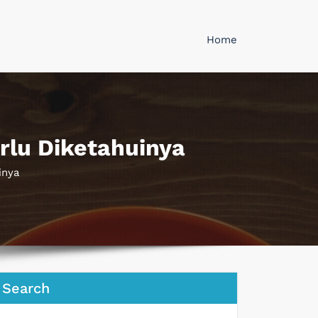
Home
erlu Diketahuinya
inya
Search