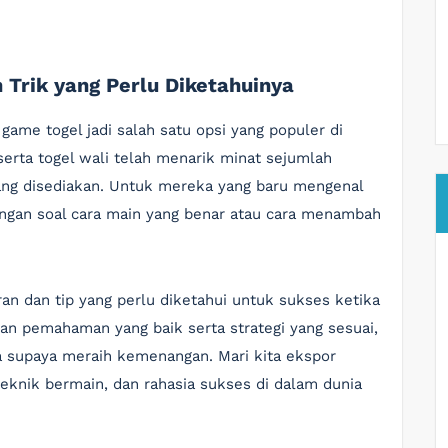
 Trik yang Perlu Diketahuinya
game togel jadi salah satu opsi yang populer di
serta togel wali telah menarik minat sejumlah
yang disediakan. Untuk mereka yang baru mengenal
ngan soal cara main yang benar atau cara menambah
ran dan tip yang perlu diketahui untuk sukses ketika
an pemahaman yang baik serta strategi yang sesuai,
 supaya meraih kemenangan. Mari kita ekspor
knik bermain, dan rahasia sukses di dalam dunia