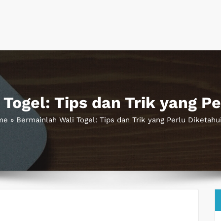
Togel: Tips dan Trik yang P
me
»
Bermainlah Wali Togel: Tips dan Trik yang Perlu Diketahu