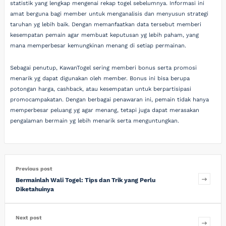
statistik yang lengkap mengenai rekap togel sebelumnya. Informasi ini
amat berguna bagi member untuk menganalisis dan menyusun strategi
taruhan yg lebih baik. Dengan memanfaatkan data tersebut memberi
kesempatan pemain agar membuat keputusan yg lebih paham, yang
mana memperbesar kemungkinan menang di setiap permainan.
Sebagai penutup, KawanTogel sering memberi bonus serta promosi
menarik yg dapat digunakan oleh member. Bonus ini bisa berupa
potongan harga, cashback, atau kesempatan untuk berpartisipasi
promocampakatan. Dengan berbagai penawaran ini, pemain tidak hanya
memperbesar peluang yg agar menang, tetapi juga dapat merasakan
pengalaman bermain yg lebih menarik serta menguntungkan.
Previous post
Bermainlah Wali Togel: Tips dan Trik yang Perlu
Diketahuinya
Next post