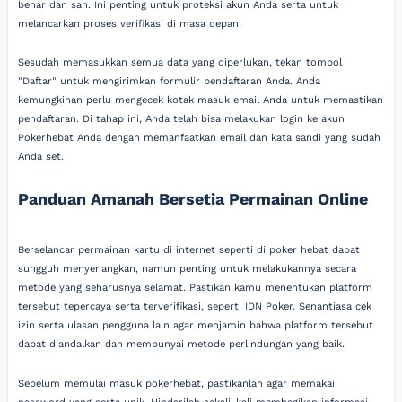
benar dan sah. Ini penting untuk proteksi akun Anda serta untuk
melancarkan proses verifikasi di masa depan.
Sesudah memasukkan semua data yang diperlukan, tekan tombol
"Daftar" untuk mengirimkan formulir pendaftaran Anda. Anda
kemungkinan perlu mengecek kotak masuk email Anda untuk memastikan
pendaftaran. Di tahap ini, Anda telah bisa melakukan login ke akun
Pokerhebat Anda dengan memanfaatkan email dan kata sandi yang sudah
Anda set.
Panduan Amanah Bersetia Permainan Online
Berselancar permainan kartu di internet seperti di poker hebat dapat
sungguh menyenangkan, namun penting untuk melakukannya secara
metode yang seharusnya selamat. Pastikan kamu menentukan platform
tersebut tepercaya serta terverifikasi, seperti IDN Poker. Senantiasa cek
izin serta ulasan pengguna lain agar menjamin bahwa platform tersebut
dapat diandalkan dan mempunyai metode perlindungan yang baik.
Sebelum memulai masuk pokerhebat, pastikanlah agar memakai