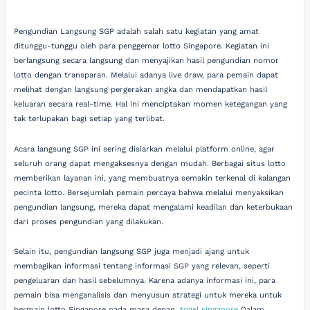
Pengundian Langsung SGP adalah salah satu kegiatan yang amat
ditunggu-tunggu oleh para penggemar lotto Singapore. Kegiatan ini
berlangsung secara langsung dan menyajikan hasil pengundian nomor
lotto dengan transparan. Melalui adanya live draw, para pemain dapat
melihat dengan langsung pergerakan angka dan mendapatkan hasil
keluaran secara real-time. Hal ini menciptakan momen ketegangan yang
tak terlupakan bagi setiap yang terlibat.
Acara langsung SGP ini sering disiarkan melalui platform online, agar
seluruh orang dapat mengaksesnya dengan mudah. Berbagai situs lotto
memberikan layanan ini, yang membuatnya semakin terkenal di kalangan
pecinta lotto. Bersejumlah pemain percaya bahwa melalui menyaksikan
pengundian langsung, mereka dapat mengalami keadilan dan keterbukaan
dari proses pengundian yang dilakukan.
Selain itu, pengundian langsung SGP juga menjadi ajang untuk
membagikan informasi tentang informasi SGP yang relevan, seperti
pengeluaran dan hasil sebelumnya. Karena adanya informasi ini, para
pemain bisa menganalisis dan menyusun strategi untuk mereka untuk
bermain lotto Singapore pada masa depan.
togel singapore
Dalam