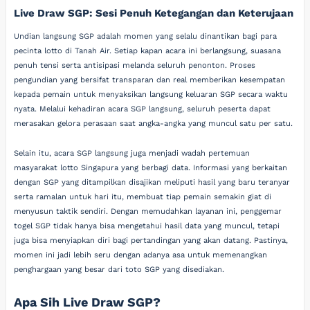
Live Draw SGP: Sesi Penuh Ketegangan dan Keterujaan
Undian langsung SGP adalah momen yang selalu dinantikan bagi para
pecinta lotto di Tanah Air. Setiap kapan acara ini berlangsung, suasana
penuh tensi serta antisipasi melanda seluruh penonton. Proses
pengundian yang bersifat transparan dan real memberikan kesempatan
kepada pemain untuk menyaksikan langsung keluaran SGP secara waktu
nyata. Melalui kehadiran acara SGP langsung, seluruh peserta dapat
merasakan gelora perasaan saat angka-angka yang muncul satu per satu.
Selain itu, acara SGP langsung juga menjadi wadah pertemuan
masyarakat lotto Singapura yang berbagi data. Informasi yang berkaitan
dengan SGP yang ditampilkan disajikan meliputi hasil yang baru teranyar
serta ramalan untuk hari itu, membuat tiap pemain semakin giat di
menyusun taktik sendiri. Dengan memudahkan layanan ini, penggemar
togel SGP tidak hanya bisa mengetahui hasil data yang muncul, tetapi
juga bisa menyiapkan diri bagi pertandingan yang akan datang. Pastinya,
momen ini jadi lebih seru dengan adanya asa untuk memenangkan
penghargaan yang besar dari toto SGP yang disediakan.
Apa Sih Live Draw SGP?