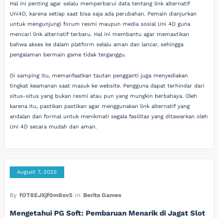
Hal ini penting agar selalu memperbarui data tentang link alternatif
Uni4D, karena setiap saat bisa saja ada perubahan. Pemain dianjurkan
untuk mengunjungi forum resmi maupun media sosial Uni 4D guna
mencari link alternatif terbaru. Hal ini membantu agar memastikan
bahwa akses ke dalam platform selalu aman dan lancar, sehingga
pengalaman bermain game tidak terganggu.
Di samping itu, memanfaatkan tautan pengganti juga menyediakan
tingkat keamanan saat masuk ke website. Pengguna dapat terhindar dari
situs-situs yang bukan resmi atau pun yang mungkin berbahaya. Oleh
karena itu, pastikan pastikan agar menggunakan link alternatif yang
andalan dan formal untuk menikmati segala fasilitas yang ditawarkan oleh
Uni 4D secara mudah dan aman.
August 7, 2025
By
fOT8EJXjf0m8ov5
In
Berita Games
Mengetahui PG Soft: Pembaruan Menarik di Jagat Slot