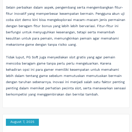
Selain perbaikan dalam aspek, pengembang serta mengembangkan fitur-
fitur inovatif yang memperbesar kesempatan bermain. Pengguna akun uji
coba slot demo kini bisa mengeksplorasi macam-macam jenis permainan
dengan beragam fitur bonus yang lebih lebih bervariasi. Fitur-fitur ini
berfungsi untuk menyuguhkan kesenangan, tetapi serta menambah
kesulitan untuk para pemain, memungkinkan pemain agar memahami
mekanisme game dengan tanpa risiko uang.
Tidak luput, PG Soft juga menyediakan slot gratis yang agar pemain
mencoba beragam game tanpa perlu perlu mengeluarkan. Karena
kehadiran opsi ini para gamer memiliki kesempatan untuk memahami
lebih dalam tentang game sebelum memutuskan memutuskan bermain
dengan taruhan sebenarnya. Inovasi ini menjadi salah satu faktor penting
penting dalam memikat perhatian pecinta slot, serta menawarkan sensasi
berkompetisi yang menggembirakan dan bernilai tambah.
August 7, 2025