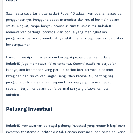
interaktif.
Salah satu daya tarik utama dari Rubah4D adalah kemudahan akses dan
penggunaannya. Pengguna dapat mendaftar dan mulai bermain dalam
waktu singkat, tanpa banyak prosedur rumit. Selain itu, Rubah4D
menawarkan berbagai promosi dan bonus yang meningkatkan
pengalaman bermain, membuatnya lebih menarik bagi pemain baru dan
berpengalaman.
Namun, meskipun menawarkan berbagai peluang dan kemudahan,
Rubah4D juga membawa risiko tertentu. Seperti platform perjudian
lainnya, ada kelemahan yang perlu diperhatikan, termasuk potensi
ketagihan dan risiko kehilangan uang. Oleh karena itu, penting bagi
pengguna untuk memahami sepenuhnya apa yang mereka hadapi
sebelum terjun ke dalam dunia permainan yang ditawarkan oleh
Rubah4D.
Peluang Investasi
Rubah4D menawarkan berbagai peluang investasi yang menarik bagi para
investor, terutama di sektor digital. Dengan pertumbuhan teknologi yang