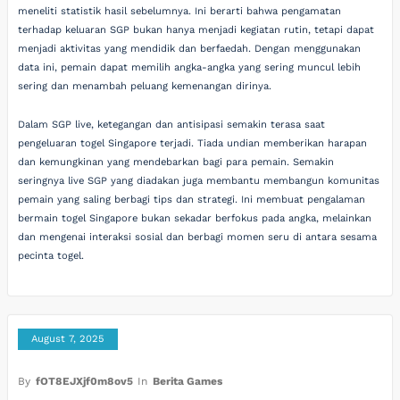
meneliti statistik hasil sebelumnya. Ini berarti bahwa pengamatan
terhadap keluaran SGP bukan hanya menjadi kegiatan rutin, tetapi dapat
menjadi aktivitas yang mendidik dan berfaedah. Dengan menggunakan
data ini, pemain dapat memilih angka-angka yang sering muncul lebih
sering dan menambah peluang kemenangan dirinya.
Dalam SGP live, ketegangan dan antisipasi semakin terasa saat
pengeluaran togel Singapore terjadi. Tiada undian memberikan harapan
dan kemungkinan yang mendebarkan bagi para pemain. Semakin
seringnya live SGP yang diadakan juga membantu membangun komunitas
pemain yang saling berbagi tips dan strategi. Ini membuat pengalaman
bermain togel Singapore bukan sekadar berfokus pada angka, melainkan
dan mengenai interaksi sosial dan berbagi momen seru di antara sesama
pecinta togel.
August 7, 2025
By
fOT8EJXjf0m8ov5
In
Berita Games