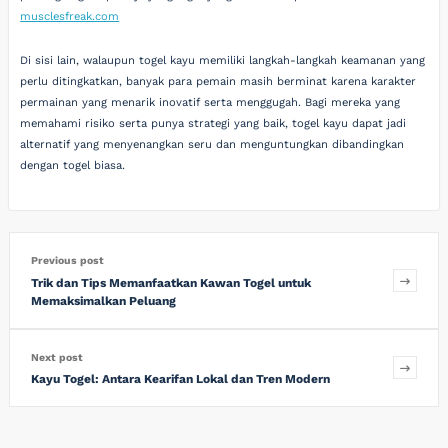
musclesfreak.com
Di sisi lain, walaupun togel kayu memiliki langkah-langkah keamanan yang
perlu ditingkatkan, banyak para pemain masih berminat karena karakter
permainan yang menarik inovatif serta menggugah. Bagi mereka yang
memahami risiko serta punya strategi yang baik, togel kayu dapat jadi
alternatif yang menyenangkan seru dan menguntungkan dibandingkan
dengan togel biasa.
Previous post
Trik dan Tips Memanfaatkan Kawan Togel untuk
Memaksimalkan Peluang
Next post
Kayu Togel: Antara Kearifan Lokal dan Tren Modern