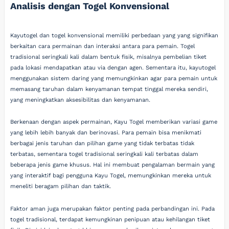
Analisis dengan Togel Konvensional
Kayutogel dan togel konvensional memiliki perbedaan yang yang signifikan
berkaitan cara permainan dan interaksi antara para pemain. Togel
tradisional seringkali kali dalam bentuk fisik, misalnya pembelian tiket
pada lokasi mendapatkan atau via dengan agen. Sementara itu, kayutogel
menggunakan sistem daring yang memungkinkan agar para pemain untuk
memasang taruhan dalam kenyamanan tempat tinggal mereka sendiri,
yang meningkatkan aksesibilitas dan kenyamanan.
Berkenaan dengan aspek permainan, Kayu Togel memberikan variasi game
yang lebih lebih banyak dan berinovasi. Para pemain bisa menikmati
berbagai jenis taruhan dan pilihan game yang tidak terbatas tidak
terbatas, sementara togel tradisional seringkali kali terbatas dalam
beberapa jenis game khusus. Hal ini membuat pengalaman bermain yang
yang interaktif bagi pengguna Kayu Togel, memungkinkan mereka untuk
meneliti beragam pilihan dan taktik.
Faktor aman juga merupakan faktor penting pada perbandingan ini. Pada
togel tradisional, terdapat kemungkinan penipuan atau kehilangan tiket