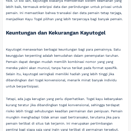
fisik. Di sisi lain, kayutogel biasanya memberikan sistem keamanan yang
lebih baik, termasuk enkripsi data dan perlindungan untuk privasi untuk
pemain. Ini memastikan bahwa transaksi dan data pemain tetap terjaga,
menjadikan Kayu Togel pilihan yang lebih terpercaya bagi banyak pemain.
Keuntungan dan Kekurangan Kayutogel
Kayutogel menawarkan berbagai keuntungan bagi para pemainnya. Satu
keunggulan terpenting adalah kemudahan dalam penempatan taruhan.
Pemain dapat dengan mudah memilih kombinasi nomor yang yang
mereka yakini akan muncul, tanpa harus terikat pada format spesifik.
Selain itu, kayutogel seringkali memiliki hadiah yang lebih tinggi jika
dibandingkan dari togel konvensional, menarik minat banyak individu
untuk berpartisipasi.
Tetapi, ada juga kerugian yang perlu diperhatikan. Togel kayu kebanyakan
kurang teratur jika dibandingkan togel konvensional, sehingga terdapat
risiko lebih tinggi sehubungan keadilan permainan dan penipuan. Pemain
mungkin menghadapi tidak aman saat bertransaksi, terutama jika para
pemain terlibat di situs tak terjamin. Ini merupakan pertimbangan
penting bagi siapa saja yang ingin yang terlibat di permainan tersebut.