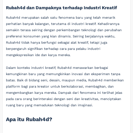
Rubah4d dan Dampaknya terhadap Industri Kreatif
Rubah4d merupakan salah satu fenomena baru yang telah menarik
perhatian banyak kalangan, terutama di industri kreatif. Kehadirannya
semakin terasa seiring dengan perkembangan teknologi dan perubahan
preferensi konsumen yang kian dinamis. Seiring berjalannya waktu,
Rubah4d tidak hanya berfungsi sebagai alat kreatif, tetapi juga
berpengaruh signifikan terhadap cara para pelaku industri
mengekspresikan ide dan karya mereka.
Dalam konteks industri kreatif, Rubah4d menawarkan berbagai
kemungkinan baru yang memungkinkan inovasi dan eksperimen tanpa
batas. Baik di bidang seni, desain, maupun media, Rubah4d memberikan
platform bagi para kreator untuk berkolaborasi, membagikan, dan
mengembangkan karya mereka. Dampak dari fenomena ini terlihat jelas
pada cara orang berinteraksi dengan seni dan kreativitas, menciptakan
ruang baru yang memadukan teknologi dan imajinasi.
Apa itu Rubah4d?