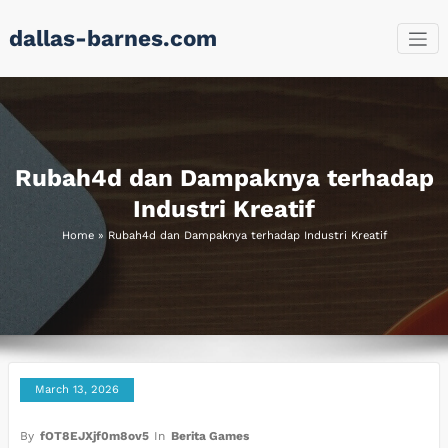
Skip
dallas-barnes.com
to
content
Rubah4d dan Dampaknya terhadap
Industri Kreatif
Home
»
Rubah4d dan Dampaknya terhadap Industri Kreatif
March 13, 2026
By
fOT8EJXjf0m8ov5
In
Berita Games